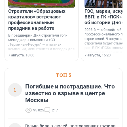
Строители «Образцовых
ГЭС, марки, искус
кварталов» встречают
ВВП: в ГК «ПСК» р
профессиональный
об истории Дня с
праздник на работе
2026-й — юбилейный го
профессионального пр
В преддверии Дня строителя топ-
строителей. 9 августа 2
менеджеры компании «СЗ
строителя будет отмечат
„Терминал-Ресурс“ — о планах
раз. В ГК «ПСК» напомни
компании, испытаниях и поводах для
появился праздник и к
осторожного оптимизма.
7 августа, 18:00
7 августа, 16:20
поменялась роль строит
ТОП 5
Погибшие и пострадавшие. Что
1
известно о взрыве в центре
Москвы
95 025
217
Галька била в людей, пострадавших грузили