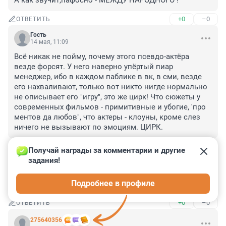
А как звучит,пафосно - МЕЖДУ НАРОДНОГО !
+0
–0
ОТВЕТИТЬ
Гость
14 мая, 11:09
Всё никак не пойму, почему этого псевдо-актёра 
везде форсят. У него наверно упёртый пиар 
менеджер, ибо в каждом паблике в вк, в сми, везде 
его нахваливают, только вот никто нигде нормально 
не описывает его "игру", это же цирк! Что сюжеты у 
современных фильмов - примитивные и убогие, 'про 
ментов да любов", что актеры - клоуны, кроме слез 
ничего не вызывают по эмоциям. ЦИРК.
+3
–2
ОТВЕТИТЬ
Получай награды за комментарии и другие 
задания!
Гость
14 мая, 11:06
Подробнее в профиле
не поможет
+0
–0
ОТВЕТИТЬ
275640356