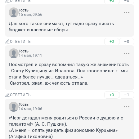
+0
–0
ОТВЕТИТЬ
Гость
15 мая, 09:56
Для кого такое снимают, тут надо сразу писать 
бюджет и кассовые сборы
+0
–0
ОТВЕТИТЬ
Гость
14 мая, 19:11
Посмотрел и сразу вспомнил такую же знаменитость 
- Свету Курицыну из Иванова. Она гововорила: «…мы 
стали более лучше… одеваться…»

 Смотрел, ржал, аж челюсть отпала.
+0
–1
ОТВЕТИТЬ
Гость
14 мая, 19:06
«Черт догадал меня родиться в России с душою и с 
талантом!» (А. С. Пушкин). 

«А меня – опять увидеть физиономию Курцына» 
(Агафья Тихоновна)