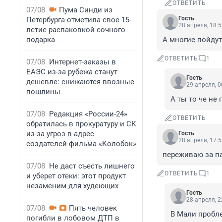
ОТВЕТИТЬ
07/08
Пума Синди из
Гость
Петербурга отметила свое 15-
28 апреля, 18:
летие распаковкой сочного
подарка
А многие пойдут
ОТВЕТИТЬ
1
07/08
Интернет-заказы в
ЕАЭС из-за рубежа станут
Гость
дешевле: снижаются ввозные
29 апреля, 0
пошлины
А ты то че не
07/08
Редакция «России-24»
ОТВЕТИТЬ
обратилась в прокуратуру и СК
из-за угроз в адрес
Гость
28 апреля, 17:
создателей фильма «Колобок»
переживаю за па
07/08
Не даст съесть лишнего
ОТВЕТИТЬ
1
и уберет отеки: этот продукт
незаменим для худеющих
Гость
28 апреля, 2
07/08
Пять человек
В Мали пробл
погибли в лобовом ДТП в