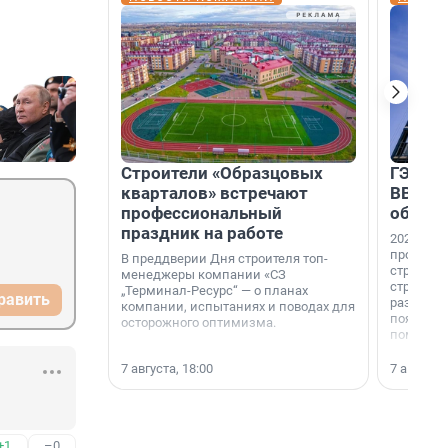
Строители «Образцовых
ГЭС, м
кварталов» встречают
ВВП: в
профессиональный
об ист
праздник на работе
2026-й —
професси
В преддверии Дня строителя топ-
строителе
менеджеры компании «СЗ
строителя
„Терминал-Ресурс“ — о планах
равить
раз. В ГК
компании, испытаниях и поводах для
появился
осторожного оптимизма.
поменяла
7 августа, 18:00
7 августа,
+1
–0