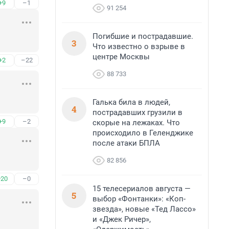
+9
–1
91 254
Погибшие и пострадавшие.
3
Что известно о взрыве в
центре Москвы
+2
–22
88 733
Галька била в людей,
4
пострадавших грузили в
+9
–2
скорые на лежаках. Что
происходило в Геленджике
после атаки БПЛА
82 856
+20
–0
15 телесериалов августа —
5
выбор «Фонтанки»: «Коп-
звезда», новые «Тед Лассо»
и «Джек Ричер»,