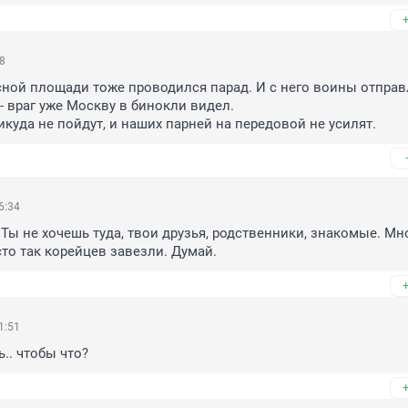
28
асной площади тоже проводился парад. И с него воины отправ
- враг уже Москву в бинокли видел.

икуда не пойдут, и наших парней на передовой не усилят.
6:34
 Ты не хочешь туда, твои друзья, родственники, знакомые. Мно
сто так корейцев завезли. Думай.
1:51
ь.. чтобы что?