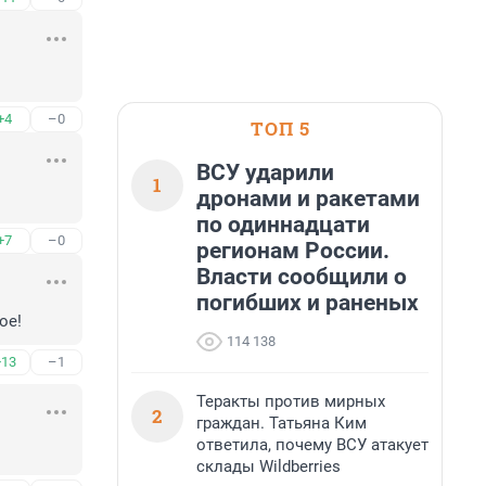
+4
–0
ТОП 5
ВСУ ударили
1
дронами и ракетами
по одиннадцати
+7
–0
регионам России.
Власти сообщили о
погибших и раненых
ое!
114 138
+13
–1
Теракты против мирных
2
граждан. Татьяна Ким
ответила, почему ВСУ атакует
склады Wildberries