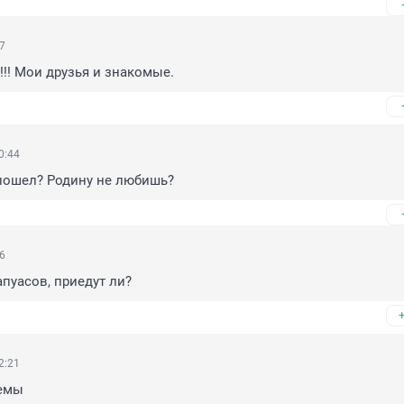
57
!!! Мои друзья и знакомые.
0:44
 пошел? Родину не любишь?
56
пуасов, приедут ли?
2:21
емы