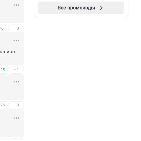
Все промокоды
+6
–0
иллион 
+25
–1
+26
–0