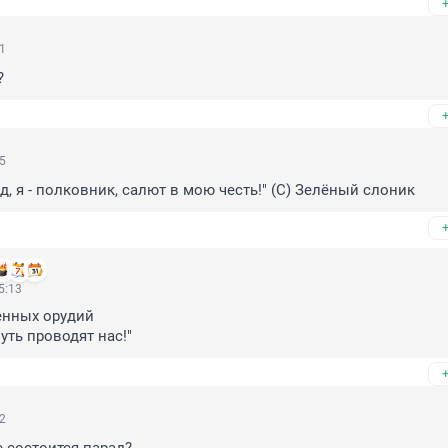
11
?
05
д, я - полковник, салют в мою честь!" (С) Зелёный слоник
5:13
нных орудий 

уть проводят нас!"
02