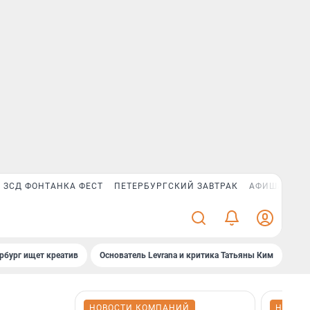
ЗСД ФОНТАНКА ФЕСТ
ПЕТЕРБУРГСКИЙ ЗАВТРАК
АФИША PLUS
рбург ищет креатив
Основатель Levrana и критика Татьяны Ким
Зач
НОВОСТИ КОМПАНИЙ
НОВОС