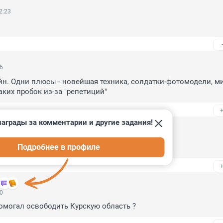
2:23
16
н. Одни плюсы - новейшая техника, солдатки-фотомодели, м
аких пробок из-за "репетиций"
аграды за комментарии и другие задания!
11
Подробнее в профиле
е "форматы проведения парада" могут быть?
20
помогал освободить Курскую область ?