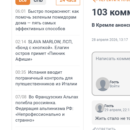
Все
СПБ
24 часа
ПЕРЕЙТИ К ПУ
103 ком
06:01
Быстро покраснеют: как
помочь зеленым помидорам
дома — пять самых
В Кремле анонс
эффективных способов
28 апреля 2026, 13:17
02:14
SLAVA MARLOW, ЛСП,
«Бонд с кнопкой». Елагин
остров примет «Пикник
Афиши»
00:35
Испания вводит
пограничный контроль для
Гость
путешественников из Италии
Войти
07/08
Во Французских Альпах
погибла россиянка.
Гость
Федерация альпинизма РФ:
29 апреля, 22:
«Непрофессионально и
Жить стало не т
странно»
ОТВЕТИТЬ