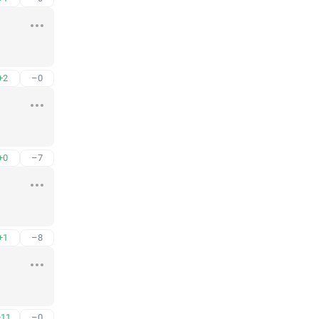
+2
–0
+0
–7
+1
–8
+11
–0