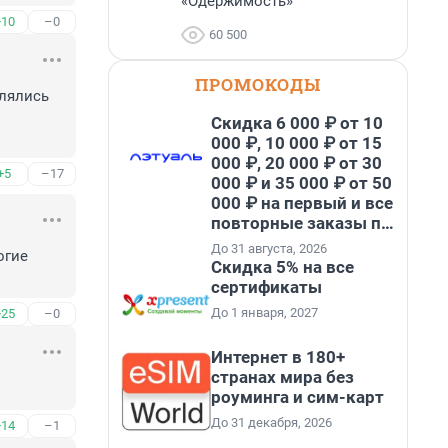
«Одержимость»
+10
–0
60 500
ПРОМОКОДЫ
лялись 
Скидка 6 000 ₽ от 10
000 ₽, 10 000 ₽ от 15
000 ₽, 20 000 ₽ от 30
+5
–17
000 ₽ и 35 000 ₽ от 50
000 ₽ на первый и все
повторные заказы по
промокоду НАБЕРИ
До 31 августа, 2026
гие 
Скидка 5% на все
сертификаты
До 1 января, 2027
+25
–0
Интернет в 180+
странах мира без
роуминга и сим-карт
До 31 декабря, 2026
+14
–1