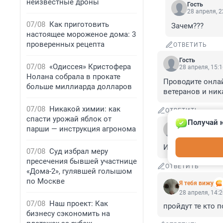
неизвестные дроны
Гость
28 апреля, 2
07/08
Как приготовить
Зачем???
настоящее мороженое дома: 3
проверенных рецепта
ОТВЕТИТЬ
Гость
07/08
«Одиссея» Кристофера
28 апреля, 15:
Нолана собрала в прокате
Проводите онлай
больше миллиарда долларов
ветеранов и ник
07/08
Никакой химии: как
ОТВЕТИТЬ
спасти урожай яблок от
Получай н
Гость
парши — инструкция агронома
28 апреля, 15:
Интересно, каки
07/08
Суд избрал меру
пресечения бывшей участнице
ОТВЕТИТЬ
«Дома-2», гулявшей голышом
по Москве
Я тебя вижу
28 апреля, 14:
07/08
Наш проект: Как
пройдут те кто 
бизнесу сэкономить на