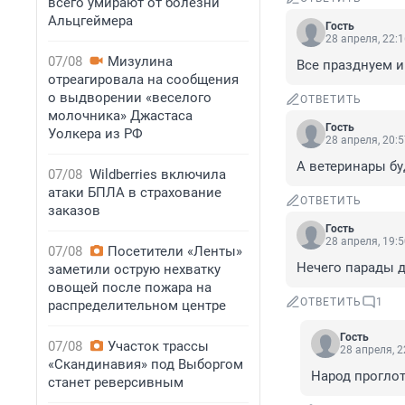
всего умирают от болезни
Альцгеймера
Гость
28 апреля, 22:
07/08
Мизулина
Все празднуем и
отреагировала на сообщения
о выдворении «веселого
ОТВЕТИТЬ
молочника» Джастаса
Гость
Уолкера из РФ
28 апреля, 20:
А ветеринары бу
07/08
Wildberries включила
атаки БПЛА в страхование
ОТВЕТИТЬ
заказов
Гость
28 апреля, 19:
07/08
Посетители «Ленты»
Нечего парады д
заметили острую нехватку
овощей после пожара на
ОТВЕТИТЬ
1
распределительном центре
Гость
07/08
Участок трассы
28 апреля, 2
«Скандинавия» под Выборгом
Народ прогло
станет реверсивным