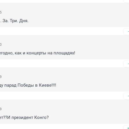
25
 За. Три. Дня.
40
годно, как и концерты на площадях!
29
у парад Победы в Киеве!!!!
29
ет??И президент Конго?