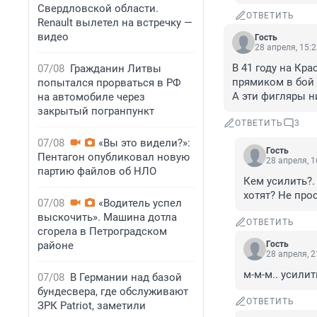
Свердловской области.
ОТВЕТИТЬ
Renault вылетел на встречку —
видео
Гость
28 апреля, 15:
В 41 году на Кр
07/08
Гражданин Литвы
прямиком в бой 
попытался прорваться в РФ
А эти фигляры н
на автомобиле через
закрытый погранпункт
ОТВЕТИТЬ
3
07/08
«Вы это видели?»:
Гость
Пентагон опубликовал новую
28 апреля, 1
партию файлов об НЛО
Кем усилить?.
хотят? Не про
07/08
«Водитель успел
выскочить». Машина дотла
ОТВЕТИТЬ
сгорела в Петроградском
районе
Гость
28 апреля, 2
м-м-м.. усилит
07/08
В Германии над базой
бундесвера, где обслуживают
ОТВЕТИТЬ
ЗРК Patriot, заметили