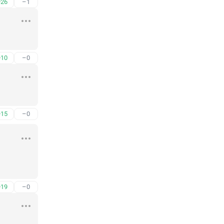
+26
–1
+10
–0
+15
–0
+19
–0