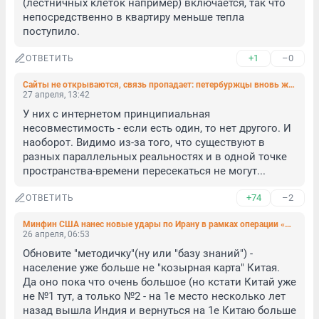
(лестничных клеток например) включается, так что 
непосредственно в квартиру меньше тепла 
поступило.
+1
–0
ОТВЕТИТЬ
Сайты не открываются, связь пропадает: петербуржцы вновь жалуются на мобильный интернет
27 апреля, 13:42
У них с интернетом принципиальная 
несовместимость - если есть один, то нет другого. И 
наоборот. Видимо из-за того, что существуют в 
разных параллельных реальностях и в одной точке 
пространства-времени пересекаться не могут...
+74
–2
ОТВЕТИТЬ
Минфин США нанес новые удары по Ирану в рамках операции «Экономическая ярость»
26 апреля, 06:53
Обновите "методичку"(ну или "базу знаний") - 
население уже больше не "козырная карта" Китая. 

Да оно пока что очень большое (но кстати Китай уже 
не №1 тут, а только №2 - на 1е место несколько лет 
назад вышла Индия и вернуться на 1е Китаю больше 