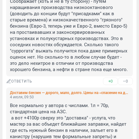
Соображает (хоть и не в ту сторону) - путем 
наращивания производства низкооктанового 
(доводить до конции будут "присадками" как в 
старые времена) и низкокачественного "грязного" 
бензина (Евро-3, теперь уже и Евро-2, вместо Евро-5) 
на простаивавших и законсервированных 
установках и полукустарных производствах. Это в 
соседних новостях обсуждается. Сколько такого 
"суррогата" выжать получится пока даже примерных 
оценок нет. Но сколько-то в любом случае будет - 
это дело нехитрое в отличии от производства 
хорошего бензина, а нефти в стране пока еще много.
+0
–0
ОТВЕТИТЬ
Доставим бензин — дорого, мало, долго. Цены на «спасение на дороге» взлетели из-за ситуации на АЗС
4 июля, 09:50
Все нормально у автора с числами. 1л = 70р, 
стандартная цена на АЗС.

 а вот +4100р сверху это "доставка" - услуга, что 
мастер за вас объедет ближайшие заправки, найдет 
где есть нужный бензин в наличии, зальет его в 
канистру (нарушив тем формальные запреты) и 