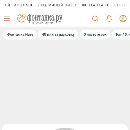
ФОНТАНКА SUP
(ОТ)ЛИЧНЫЙ ПИТЕР
ФОНТАНКА ГО
СЕРЕБР
Фонтан на Неве
40 млн за парковку
О чистоте рек
Топ-10, 