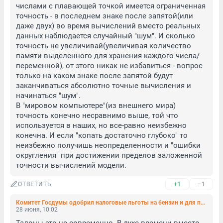
числами с плавающей точкой имеется ограниченная 
точность - в последнем знаке после запятой(или 
даже двух) во время вычислений вместо реальных 
данных наблюдается случайный "шум". И сколько 
точность не увеличивай(увеличивая количество 
памяти выделенного для хранения каждого числа/
переменной), от этого никак не избавиться - вопрос 
только на каком знаке после запятой будут 
заканчиваться абсолютно точные вычисления и 
начинаться "шум". 

В "мировом компьютере"(из внешнего мира) 
точность конечно несравнимо выше, той что 
используется в наших, но все-равно неизбежно 
конечна. И если "копать достаточно глубоко" то 
неизбежно получишь неопределенности и "ошибки 
округления" при достижении пределов заложенной 
точности вычислений модели.
+1
–1
ОТВЕТИТЬ
Комитет Госдумы одобрил налоговые льготы на бензин и для пострадавших НПЗ
28 июня, 10:02