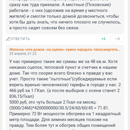
сразу как туда приехали. А местные (Псковские) 
работали - с них (одолжив на время у местного 
жителя) и смогли только домой дозвониться, чтобы 
хотя бы дать знать, что ничего плохого не случилось, 
а просто сидят совсем без связи.
+4
–0
ОТВЕТИТЬ
Жилком: сети домов «на сцепке» нужно передать теплоэнергетикам. 40% нарушений там
29 апреля, 01:22
У нас примерно такие же суммы же за 48 кв.м. Хотя 
никаких сцепок, тепловой пункт и счетчик в нашем 
доме. Так что скорее всего близко к правде у вас 
учет. Просто такие "льготные"(субсидируемые если 
верить вранью чиновников) тарифы в городе у нас. 2 
466 руб за 1 ГКал. (а после выборов с осени станет 2 
836,15/Гкал)

5000 руб, это чуть больше 2 Гкал на месяц: 
(5000/2466)*4200000000/30.5/24/60/60/45 = 71.81. 
Примерно 72 Вт мощности обогрева на 1 квадратный 
метр площади. Для зимних месяцев похоже на 
правду. Тем более тут и обогрев общих помещений 