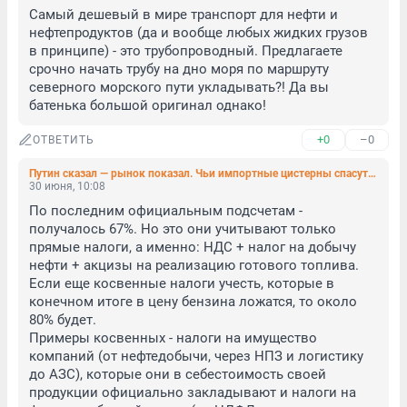
Самый дешевый в мире транспорт для нефти и 
нефтепродуктов (да и вообще любых жидких грузов 
в принципе) - это трубопроводный. Предлагаете 
срочно начать трубу на дно моря по маршруту 
северного морского пути укладывать?! Да вы 
батенька большой оригинал однако!
+0
–0
ОТВЕТИТЬ
Путин сказал — рынок показал. Чьи импортные цистерны спасут российские АЗС
30 июня, 10:08
По последним официальным подсчетам - 
получалось 67%. Но это они учитывают только 
прямые налоги, а именно: НДС + налог на добычу 
нефти + акцизы на реализацию готового топлива. 

Если еще косвенные налоги учесть, которые в 
конечном итоге в цену бензина ложатся, то около 
80% будет. 

Примеры косвенных - налоги на имущество 
компаний (от нефтедобычи, через НПЗ и логистику 
до АЗС), которые они в себестоимость своей 
продукции официально закладывают и налоги на 