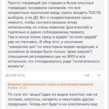
Просто товарищей (их старшие и более опытные 
товарищи), поправили напомнив, что все 
неприятные населению вещи, нужно вводить ПОСЛЕ 
выборов, а не ДО. Вот и скорректировали сроки 
немного, чтобы соответствовали этому 
неписанному, но очень важному (для властей) и 
тщательно и давно соблюдаемому правилу. 

Там в конце осени, сразу и вдарят "из всех орудий" 
уже не стесняясь. И сбор этот, и окончание 
"заморозки цен" по некоторым видам продукции, и 
основное (в январе была только "демо версия") 
повышение регулируемых цен на ЖКХ и все 
остальное, что откладывалось ради "политического 
момента".
+28
–0
ОТВЕТИТЬ
Введение технологического сбора на электронику перенесли
8 июня, 12:15
По сути это "акциз"(один из видов налогов), как на 
топливо, алкоголь, сигареты и некоторую другую 
продукцию. Теперь вот будет и на электронику еще.