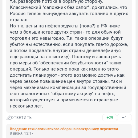
т.е. развороте потока в обратную сторону. 
Классический "сапожник без сапог", докатились, что 
Россия теперь вынуждена закупать топливо в других 
странах.

Но т.к. цены на нефтепродукты (пока?) в РФ ниже 
чем в большинстве других стран - то для обычной 
торговли это невыгодно. Т.к. такие операции будут 
убыточны естественно, если покупать где-то дороже, 
а потом продавать внутри страны дешевле(минус 
еще расходы на логистику). Поэтому и зашла речь 
про меры об "обеспечении безубыточности" таких 
операций. Только не ясно пока как именно этого 
достигать планируют - этого возможно достичь как 
через резкое повышение цен внутри страны, так и 
через механизмы компенсаций за государственный 
счет аналогичных "обратному акцизу" на нефть, 
который существует и применяется в стране уже 
несколько лет.
+29
–1
ОТВЕТИТЬ
Введение технологического сбора на электронику перенесли
8 июня, 13:17