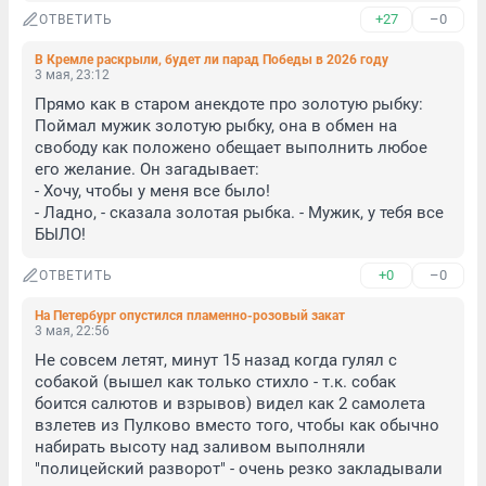
+27
–0
ОТВЕТИТЬ
В Кремле раскрыли, будет ли парад Победы в 2026 году
3 мая, 23:12
Прямо как в старом анекдоте про золотую рыбку: 
Поймал мужик золотую рыбку, она в обмен на 
свободу как положено обещает выполнить любое 
его желание. Он загадывает:

- Хочу, чтобы у меня все было!

- Ладно, - сказала золотая рыбка. - Мужик, у тебя все 
БЫЛО!
+0
–0
ОТВЕТИТЬ
На Петербург опустился пламенно-розовый закат
3 мая, 22:56
Не совсем летят, минут 15 назад когда гулял с 
собакой (вышел как только стихло - т.к. собак 
боится салютов и взрывов) видел как 2 самолета 
взлетев из Пулково вместо того, чтобы как обычно 
набирать высоту над заливом выполняли 
"полицейский разворот" - очень резко закладывали 