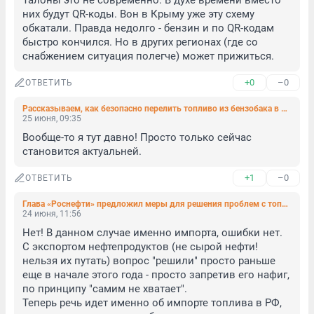
Талоны это не современно. В духе времени вместо 
них будут QR-коды. Вон в Крыму уже эту схему 
обкатали. Правда недолго - бензин и по QR-кодам 
быстро кончился. Но в других регионах (где со 
снабжением ситуация полегче) может прижиться.
+0
–0
ОТВЕТИТЬ
Рассказываем, как безопасно перелить топливо из бензобака в канистру
25 июня, 09:35
Вообще-то я тут давно! Просто только сейчас 
становится актуальней.
+1
–0
ОТВЕТИТЬ
Глава «Роснефти» предложил меры для решения проблем с топливом
24 июня, 11:56
Нет! В данном случае именно импорта, ошибки нет. 
С экспортом нефтепродуктов (не сырой нефти! 
нельзя их путать) вопрос "решили" просто раньше 
еще в начале этого года - просто запретив его нафиг, 
по принципу "самим не хватает". 

Теперь речь идет именно об импорте топлива в РФ, 