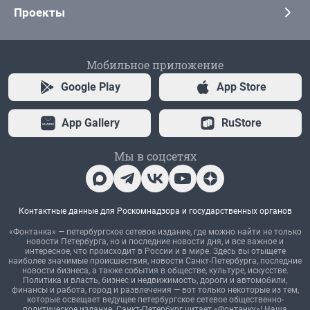
Проекты
Мобильное приложение
Google Play
App Store
App Gallery
RuStore
Мы в соцсетях
Контактные данные для Роскомнадзора и государственных органов
«Фонтанка» — петербургское сетевое издание, где можно найти не только
новости Петербурга, но и последние новости дня, и все важное и
интересное, что происходит в России и в мире. Здесь вы отыщете
наиболее значимые происшествия, новости Санкт-Петербурга, последние
новости бизнеса, а также события в обществе, культуре, искусстве.
Политика и власть, бизнес и недвижимость, дороги и автомобили,
финансы и работа, город и развлечения — вот только некоторые из тем,
которые освещает ведущее петербургское сетевое общественно-
политическое издание. Санкт-Петербург читает «Фонтанку»! Наша