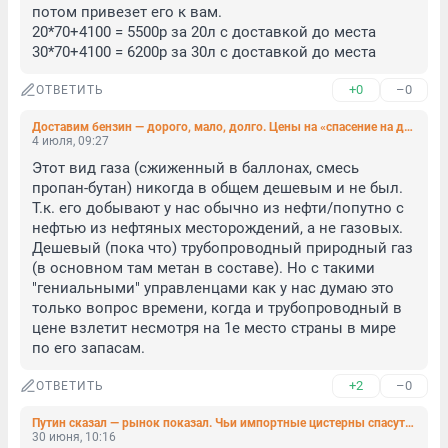
потом привезет его к вам.

20*70+4100 = 5500р за 20л с доставкой до места

30*70+4100 = 6200р за 30л с доставкой до места
+0
–0
ОТВЕТИТЬ
Доставим бензин — дорого, мало, долго. Цены на «спасение на дороге» взлетели из-за ситуации на АЗС
4 июля, 09:27
Этот вид газа (сжиженный в баллонах, смесь 
пропан-бутан) никогда в общем дешевым и не был. 
Т.к. его добывают у нас обычно из нефти/попутно с 
нефтью из нефтяных месторождений, а не газовых.

Дешевый (пока что) трубопроводный природный газ 
(в основном там метан в составе). Но с такими 
"гениальными" управленцами как у нас думаю это 
только вопрос времени, когда и трубопроводный в 
цене взлетит несмотря на 1е место страны в мире 
по его запасам.
+2
–0
ОТВЕТИТЬ
Путин сказал — рынок показал. Чьи импортные цистерны спасут российские АЗС
30 июня, 10:16