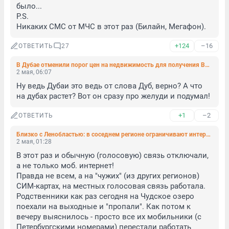
было...

P.S.

Никаких СМС от МЧС в этот раз (Билайн, Мегафон).
+124
–16
ОТВЕТИТЬ
27
В Дубае отменили порог цен на недвижимость для получения ВНЖ
2 мая, 06:07
Ну ведь Дубаи это ведь от слова Дуб, верно? А что 
на дубах растет? Вот он сразу про желуди и подумал!
+1
–2
ОТВЕТИТЬ
Близко с Ленобластью: в соседнем регионе ограничивают интернет
2 мая, 01:28
В этот раз и обычную (голосовую) связь отключали, 
а не только моб. интернет!

Правда не всем, а на "чужих" (из других регионов) 
СИМ-картах, на местных голосовая связь работала. 
Родственники как раз сегодня на Чудское озеро 
поехали на выходные и "пропали". Как потом к 
вечеру выяснилось - просто все их мобильники (с 
Петербургскими номерами) перестали работать 