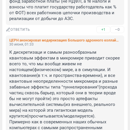
фонд заработной платы (не НДФЛ, а те налоги и 
взносы что платит государству работодатель как % 
от ФОТ) всех работников цепочки производства и 
реализации от добычи до АЗС.
+1
–0
ОТВЕТИТЬ
ЦЕРН анонсировал модернизацию Большого адронного коллайдера и новую эру физики высоких энергий
30 июня, 01:33
К дискретизаци и самым разнообразным 
квантовым эффектам в микромире приводит скорее 
всего то, что мы вообще живем не 
настоящем(физическом) мире, а в симуляции. И 
квантование(в т.ч. и пространства-времени), и все 
квантовые неопределенности микромира и разные 
забавные эффекты типа "туннелирования"(прохода 
частиц сквозь барьер, который они в теории вроде 
бы не могут пройти) это просто артефакты 
вычислительной системы(из внешнего, реального 
мира) на которой эта гигантская модель 
крутится(просчитывается/моделируется). 

Примерно как в современных наших обычных 
компьютерах с самыми распространенными 