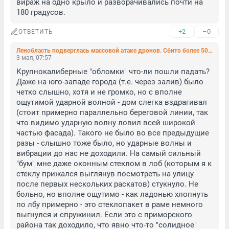
вираж на одно крыло и разворачивались почти на 
180 градусов.
+2
–0
ОТВЕТИТЬ
Ленобласть подверглась массовой атаке дронов. Сбито более 50 БПЛА
3 мая, 07:57
Крупнокалиберные "обломки" что-ли пошли падать? 
Даже на юго-западе города (т.е. через залив) было 
четко слышно, хотя и не громко, но с вполне 
ощутимой ударной волной - дом слегка вздрагивал 
(стоит примерно параллельно береговой линии, так 
что видимо ударную волну ловил всей широкой 
частью фасада). Такого не было во все предыдущие 
разы - слышно тоже было, но ударные волны и 
вибрации до нас не доходили. На самый сильный 
"бум" мне даже оконным стеклом в лоб (которым я к 
стеклу прижался выглянув посмотреть на улицу 
после первых нескольких раскатов) стукнуло. Не 
больно, но вполне ощутимо - как ладонью хлопнуть 
по лбу примерно - это стеклопакет в раме немного 
выгнулся и спружинил. Если это с приморского 
района так доходило, что явно что-то "солидное" 