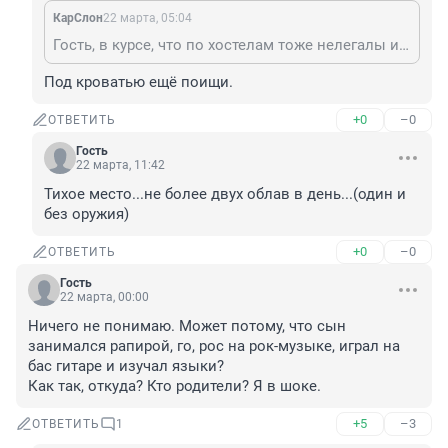
КарСлон
22 марта, 05:04
Гость, в курсе, что по хостелам тоже нелегалы и гастролёры прячутся? А потом чьи вопли о засилье иностранцев?
Под кроватью ещё поищи.
+0
–0
ОТВЕТИТЬ
Гость
22 марта, 11:42
Тихое место...не более двух облав в день...(один и 
без оружия)
+0
–0
ОТВЕТИТЬ
Гость
22 марта, 00:00
Ничего не понимаю. Может потому, что сын 
занимался рапирой, го, рос на рок-музыке, играл на 
бас гитаре и изучал языки?

Как так, откуда? Кто родители? Я в шоке.
+5
–3
ОТВЕТИТЬ
1