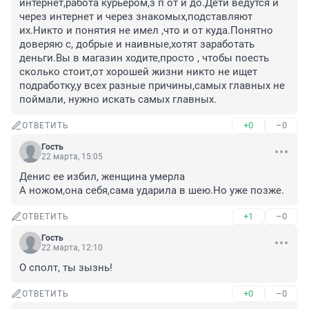
интернет,работа курьером,з п от и до.Дети ведутся и 
через интернет и через знакомых,подставляют 
их.Никто и понятия не имел ,что и от куда.Понятно 
доверяю с, добрые и наивные,хотят заработать 
деньги.Вы в магазин ходите,просто , чтобы поесть 
сколько стоит,от хорошей жизни никто не ищет 
подработку,у всех разные причины,самых главных не 
поймали, нужно искать самых главных.
+0
–0
ОТВЕТИТЬ
Гость
22 марта, 15:05
Денис ее избил, женщина умерла

А ножом,она себя,сама ударила в шею.Но уже позже.
+1
–0
ОТВЕТИТЬ
Гость
22 марта, 12:10
О сполт, ты зызнь!
+0
–0
ОТВЕТИТЬ