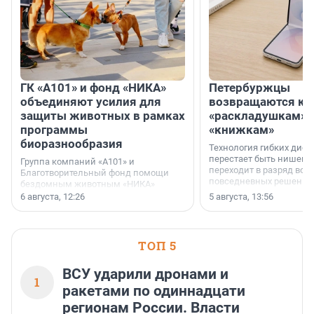
ГК «А101» и фонд «НИКА»
Петербуржцы
объединяют усилия для
возвращаются к
защиты животных в рамках
«раскладушкам» 
программы
«книжкам»
биоразнообразия
Технология гибких дисп
перестает быть нишевы
Группа компаний «А101» и
переходит в разряд вос
Благотворительный фонд помощи
повседневных решений
бездомным животным «НИКА»
заключили соглашение о
6 августа, 12:26
5 августа, 13:56
стратегическом сотрудничестве.
ТОП 5
ВСУ ударили дронами и
1
ракетами по одиннадцати
регионам России. Власти