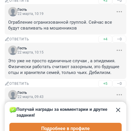
+3
–0
ОТВЕТИТЬ
Гость
22 марта, 10:19
Ограбление огранизованной группой. Сейчас все 
будут сваливать на мошенников
+4
–0
ОТВЕТИТЬ
Гость
22 марта, 10:15
Это уже не просто единичные случаи , а эпидемия. 
Физически работать считают зазорным, это будущие 
отцы и хранители семей, только чьих. Дебилизм.
+5
–0
ОТВЕТИТЬ
Гость
22 марта, 09:43
А на заводе работать не пробовали ? А в порту ? А 
Получай награды за комментарии и другие 
мысли о том, что делают что-то незаконное, не 
задания!
закрались? Уже ВСЕ ЗНАЮТ, что "забрать посылку" 
или "передать посылку" - это от трех до пяти лет. 

Подробнее в профиле
Или они только котиков в интернете гуглят ?