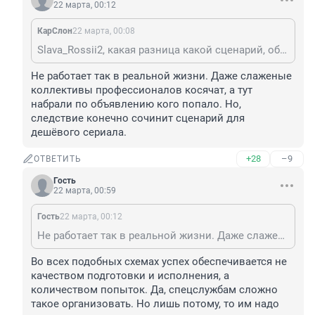
22 марта, 00:12
КарСлон
22 марта, 00:08
Slava_Rossii2, какая разница какой сценарий, обычные или не очень мошенники. У них постоянно меняется маска. Речь о действиях конкретных лиц в конкретной ситуации. Следствие разберется. В жизни бывает все. И то, чего не может быть - тоже бывает.
Не работает так в реальной жизни. Даже слаженые 
коллективы профессионалов косячат, а тут 
набрали по объявлению кого попало. Но, 
следствие конечно сочинит сценарий для 
дешёвого сериала.
+28
–9
ОТВЕТИТЬ
Гость
22 марта, 00:59
Гость
22 марта, 00:12
Не работает так в реальной жизни. Даже слаженые коллективы профессионалов косячат, а тут набрали по объявлению кого попало. Но, следствие конечно сочинит сценарий для дешёвого сериала.
Во всех подобных схемах успех обеспечивается не 
качеством подготовки и исполнения, а 
количеством попыток. Да, спецслужбам сложно 
такое организовать. Но лишь потому, то им надо 