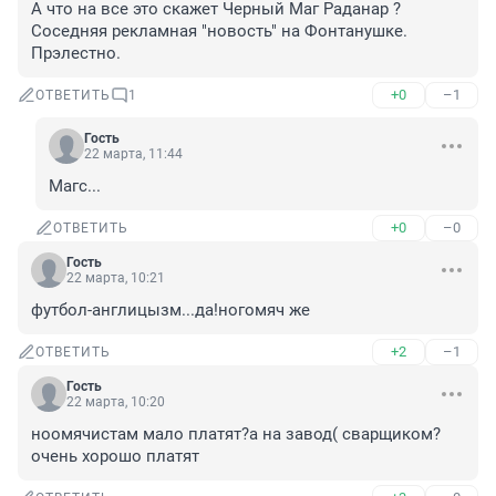
А что на все это скажет Черный Маг Раданар ? 
Соседняя рекламная "новость" на Фонтанушке. 
Прэлестно.
+0
–1
ОТВЕТИТЬ
1
Гость
22 марта, 11:44
Магс...
+0
–0
ОТВЕТИТЬ
Гость
22 марта, 10:21
футбол-англицызм...да!ногомяч же
+2
–1
ОТВЕТИТЬ
Гость
22 марта, 10:20
ноомячистам мало платят?а на завод( сварщиком?
очень хорошо платят