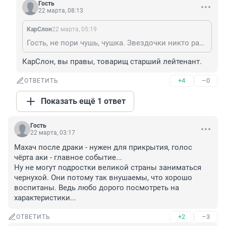
Гость
22 марта, 08:13
КарСлон
22 марта, 05:19
Гость, не пори чушь, чушка. Звездочки никто раньше положенного срока не получит и премии за фигурантов не дадут. А выявлять всех причастных - это обычная работа следствия, рутина.
КарСлон, вы правы, товарищ старший лейтенант.
+4
–0
ОТВЕТИТЬ
Показать ещё 1 ответ
Гость
22 марта, 03:17
Махач после драки - нужен для прикрытия, голос 
чёрта аки - главное событие...

Ну не могут подростки великой страны заниматься 
чернухой. Они потому так внушаемы, что хорошо 
воспитаны. Ведь любо дорого посмотреть на 
характеристики...
+2
–3
ОТВЕТИТЬ