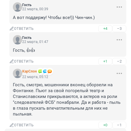
Гость
22 марта, 00:39
А вот поддержу! Чтобы все!)) Чин-чин.)
+4
–3
ОТВЕТИТЬ
Гость
22 марта, 01:47
Гость, 👍👍
+1
–2
ОТВЕТИТЬ
КарСлон
22 марта, 05:12
Гость, смотрю, мошенники вконец оборзели на 
Фонтанке. Пьют за свой погорелый театр и 
Станиславским прикрываются, а актеров на роли 
"следователей ФСБ" понабрали. Да и работа - пыль 
в глаза пускать впечатлительным для них не 
пыльная.
+0
–1
ОТВЕТИТЬ