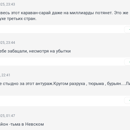
25, 23:43
 весь этот караван-сарай даже на миллиарды потянет. Это же 
хе третьих стран.
25, 23:44
себе забацали, несмотря на убытки
, 22:41
 стыдно за этот антураж.Кругом разруха , тюрьма , бурьян....Л
25, 01:47
район -тьма в Невском