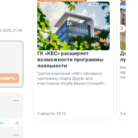
я 2025, 21:44
ГК «КВС» расширяет
Дом ил
возможности программы
лучше 
лояльности
Взвешива
варианто
Группа компаний «КВС» обновила
лишнего 
равить
программу «Карта Друга» для
участников «Клуба Ваших Соседей».
5 августа, 18:13
5 августа,
+0
–0