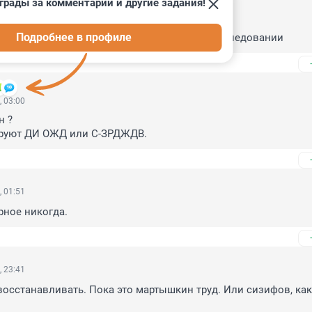
грады за комментарии и другие задания!
, 03:30
Подробнее в профиле
прошло, а он только сейчас заговорил об обследовании
, 03:00
 ?

руют ДИ ОЖД или С-ЗРДЖДВ.
, 01:51
рное никогда.
, 23:41
восстанавливать. Пока это мартышкин труд. Или сизифов, как