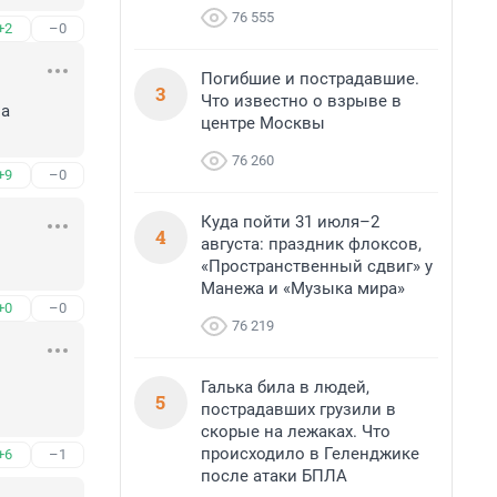
76 555
+2
–0
Погибшие и пострадавшие.
3
Что известно о взрыве в
а 
центре Москвы
76 260
+9
–0
Куда пойти 31 июля–2
4
августа: праздник флоксов,
«Пространственный сдвиг» у
Манежа и «Музыка мира»
+0
–0
76 219
Галька била в людей,
 
5
пострадавших грузили в
скорые на лежаках. Что
происходило в Геленджике
+6
–1
после атаки БПЛА