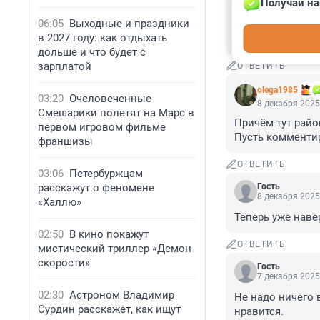
Получай на
Гость
8 декабря 2025
06:05
Выходные и праздники
в 2027 году: как отдыхать
полтора месяца 
дольше и что будет с
зарплатой
ОТВЕТИТЬ
olega1985
03:20
Очеловеченные
8 декабря 2025
Смешарики полетят на Марс в
Причём тут район
первом игровом фильме
Пусть комменти
франшизы
ОТВЕТИТЬ
03:06
Петербуржцам
расскажут о феномене
Гость
8 декабря 2025
«Халлю»
Теперь уже наве
02:50
В кино покажут
ОТВЕТИТЬ
мистический триллер «Демон
скорости»
Гость
7 декабря 2025
02:30
Астроном Владимир
Не надо ничего 
Сурдин расскажет, как ищут
нравится.