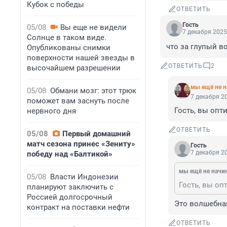
Кубок с победы
ОТВЕТИТЬ
Гость
05/08
Вы еще не видели
7 декабря 2025
Солнце в таком виде.
что за глупый во
Опубликованы снимки
поверхности нашей звезды в
ОТВЕТИТЬ
2
высочайшем разрешении
мы ещё не н
05/08
Обмани мозг: этот трюк
7 декабря 20
поможет вам заснуть после
Гость, вы опт
нервного дня
ОТВЕТИТЬ
05/08
Первый домашний
матч сезона принес «Зениту»
Гость
7 декабря 20
победу над «Балтикой»
мы ещё не начи
05/08
Власти Индонезии
Гость, вы оп
планируют заключить с
Россией долгосрочный
Это волшебная 
контракт на поставки нефти
ОТВЕТИТЬ