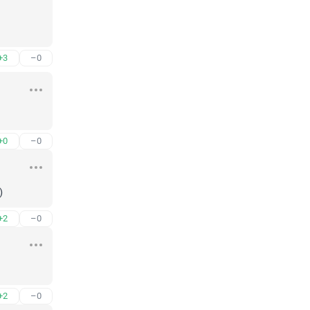
+3
–0
+0
–0
)
+2
–0
+2
–0