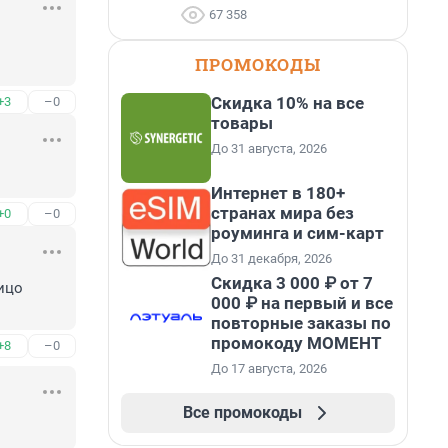
67 358
ПРОМОКОДЫ
Скидка 10% на все
+3
–0
товары
До 31 августа, 2026
Интернет в 180+
странах мира без
+0
–0
роуминга и сим-карт
До 31 декабря, 2026
Скидка 3 000 ₽ от 7
ицо 
000 ₽ на первый и все
повторные заказы по
промокоду МОМЕНТ
+8
–0
До 17 августа, 2026
Все промокоды