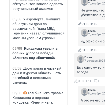
Гость
абитуриентов заново сдавать
7 декабря 20
вступительный экзамен
Не думаю, что
убожество в ду
05/08
У аэропорта Лейпцига
обнаружили дрон со
ОТВЕТИТЬ
взрывчаткой. Глава МВД
Гость
Германии назвал случившееся
7 декабря 20
«новым уровнем угрозы»
ну, офис они 
05/08
Кондакова увезли в
ОТВЕТИТЬ
больницу после победы
«Зенита» над «Балтикой»
Гость
7 декабря 2025
Ему самому то не
05/08
Дрон попал в частный
города.
дом в Курской области. Есть
погибший и несколько
ОТВЕТИТЬ
1
раненых
Гость
05/08
Гол бывшего, травма
8 декабря 20
Кондакова и нервная
А это не его 
концовка: «Зенит» начал