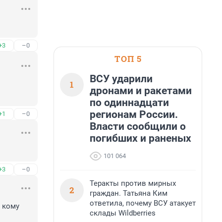
+3
–0
ТОП 5
ВСУ ударили
1
дронами и ракетами
по одиннадцати
регионам России.
+1
–0
Власти сообщили о
погибших и раненых
101 064
+3
–0
Теракты против мирных
2
граждан. Татьяна Ким
ответила, почему ВСУ атакует
 кому 
склады Wildberries