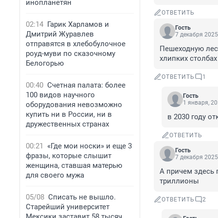
инопланетян
ОТВЕТИТЬ
02:14
Гарик Харламов и
Гость
Дмитрий Журавлев
7 декабря 2025
отправятся в хлебобулочное
Пешеходную лест
роуд-муви по сказочному
хлипких столбах
Белогорью
ОТВЕТИТЬ
1
00:40
Счетная палата: более
100 видов научного
Гость
1 января, 20
оборудования невозможно
купить ни в России, ни в
в 2030 году о
дружественных странах
ОТВЕТИТЬ
00:21
«Где мои носки» и еще 3
Гость
фразы, которые слышит
7 декабря 2025
женщина, ставшая матерью
А причем здесь 
для своего мужа
триллионы
05/08
Списать не вышло.
ОТВЕТИТЬ
2
Старейший университет
Мексики заставит 58 тысяч