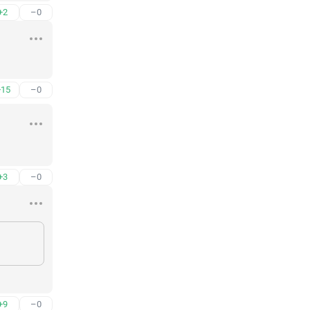
+2
–0
+15
–0
+3
–0
+9
–0