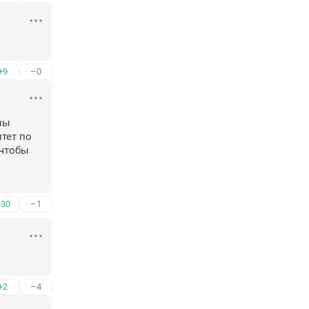
+9
–0
ы 
ет по 
чтобы 
+30
–1
+2
–4