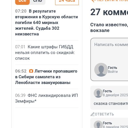
Все
СПБ
24 часа
ПЕРЕЙТИ К ПУ
27 комм
07:20
В результате
вторжения в Курскую области
погибли 640 мирных
Стало известно
жителей. Судьба 302
вокзале
неизвестна
07:01
Какие штрафы ГИБДД
нельзя оплатить со скидкой:
список
Гость
06:52
Летчики пропавшего
Войти
в Сибири самолета из
Ленобласти эвакуированы
Гость
06:39
ФНС ликвидировала ИП
8 декабря 2025
Земфиры*
сказка становит
ОТВЕТИТЬ
Гость
8 декабря 2025