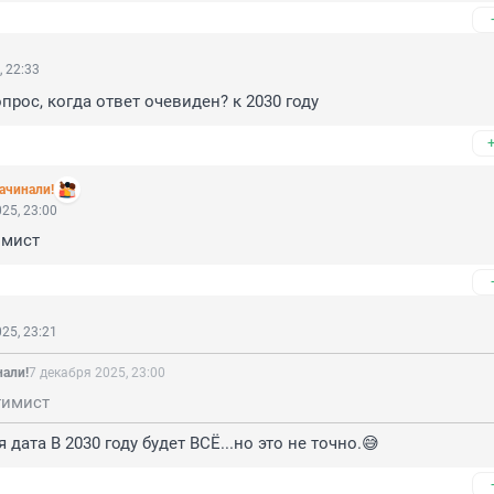
, 22:33
прос, когда ответ очевиден? к 2030 году
ачинали!
25, 23:00
имист
25, 23:21
нали!
7 декабря 2025, 23:00
тимист
дата В 2030 году будет ВСЁ...но это не точно.😅