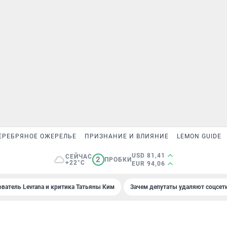
ЕРЕБРЯНОЕ ОЖЕРЕЛЬЕ
ПРИЗНАНИЕ И ВЛИЯНИЕ
LEMON GUIDE
USD 81,41
СЕЙЧАС
2
ПРОБКИ
+22°C
EUR 94,06
ователь Levrana и критика Татьяны Ким
Зачем депутаты удаляют соцсет