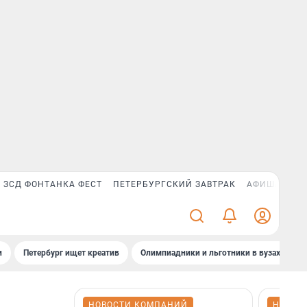
ЗСД ФОНТАНКА ФЕСТ
ПЕТЕРБУРГСКИЙ ЗАВТРАК
АФИША PLUS
и
Петербург ищет креатив
Олимпиадники и льготники в вузах СПб
НОВОСТИ КОМПАНИЙ
НОВОС