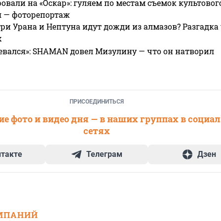
овали на «Оскар»: гуляем по местам съемок культово
я — фоторепортаж
ри Урана и Нептуна идут дожди из алмазов? Разгадка
х
евался»: SHAMAN довел Мизулину — что он натворил
ПРИСОЕДИНИТЬСЯ
е фото и видео дня — в наших группах в социа
сетях
нтакте
Телеграм
Дзен
МПАНИЙ