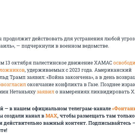
 продолжит действовать для устранения любой угро
раиль», — подчеркнули в военном ведомстве.
м 13 октября палестинское движение ХАМАС
освобод
аложников
, удерживаемых с 2023 года. Американский
льд Трамп заявил: «Война закончена», а в день возвр
овозгласил
окончание конфликта в Газе. Позднее изр
мин Нетаньяху
заявил
о намерениях ликвидировать 
ей — в нашем официальном телеграм-канале
«Фонтан
мы создали канал в
MAX
, чтобы размещать там только
и действительно важный контент. Подписывайтесь 
те!