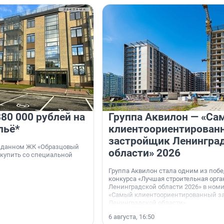
80 000 рублей на
Группа Аквилон — «Са
льё*
клиентоориентирован
застройщик Ленингра
 сданном ЖК «Образцовый
области» 2026
 купить со специальной
Группа Аквилон стала одним из поб
конкурса «Лучшая строительная орг
Ленинградской области 2026» в ном
«Самый клиентоориентированный з
Ленинградской области».
6 августа, 16:50