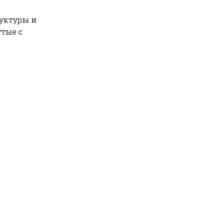
руктуры и
тые с