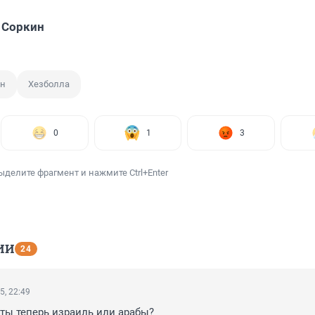
 Соркин
ан
Хезболла
0
1
3
ыделите фрагмент и нажмите Ctrl+Enter
ИИ
24
5, 22:49
ты теперь израиль или арабы?