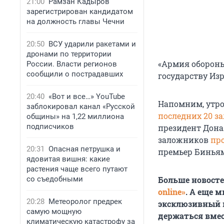
21:00
Рамзан Кадыров
зарегистрирован кандидатом
на должность главы Чечни
20:50
ВСУ ударили ракетами и
дронами по территории
«Армия обороны
России. Власти регионов
сообщили о пострадавших
государству Из
20:40
«Вот и все…» YouTube
Напомним, утро
заблокировал канал «Русской
последних 20 з
общины» на 1,22 миллиона
подписчиков
президент Дона
заложников
пр
20:31
Опасная петрушка и
премьер Бинья
ядовитая вишня: какие
растения чаще всего путают
со съедобными
Больше новост
online»
. А еще 
20:28
Метеоролог предрек
эксклюзивный 
самую мощную
держаться вмес
климатическую катастрофу за