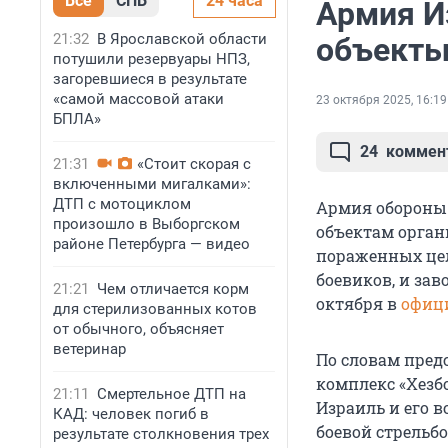
Все
СПБ
24 часа
Армия И
21:32
В Ярославской области
объекты
потушили резервуары НПЗ,
загоревшиеся в результате
«самой массовой атаки
23 октября 2025, 16:19
БПЛА»
24
коммен
21:31
«Стоит скорая с
включенными мигалками»:
ДТП с мотоциклом
Армия обороны 
произошло в Выборгском
объектам органи
районе Петербурга — видео
пораженных цел
боевиков, и зав
21:21
Чем отличается корм
октября в
офиц
для стерилизованных котов
от обычного, объясняет
ветеринар
По словам пред
комплекс «Хезб
21:11
Смертельное ДТП на
Израиль и его в
КАД: человек погиб в
боевой стрельб
результате столкновения трех