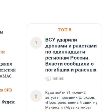
ТОП 5
зы
ВСУ ударили
1
дронами и ракетами
по одиннадцати
ило
регионам России.
Власти сообщили о
ащения
погибших и раненых
аильский
ХАМАС.
105 166
ка SPB
Куда пойти 31 июля–2
2
августа: праздник флоксов,
— будем
«Пространственный сдвиг» у
Манежа и «Музыка мира»