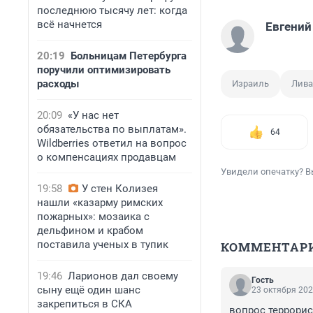
последнюю тысячу лет: когда
всё начнется
Евгений
20:19
Больницам Петербурга
поручили оптимизировать
расходы
Израиль
Лив
20:09
«У нас нет
обязательства по выплатам».
64
Wildberries ответил на вопрос
о компенсациях продавцам
Увидели опечатку? В
19:58
У стен Колизея
нашли «казарму римских
пожарных»: мозаика с
дельфином и крабом
поставила ученых в тупик
КОММЕНТАР
19:46
Ларионов дал своему
Гость
сыну ещё один шанс
23 октября 202
закрепиться в СКА
вопрос террорис