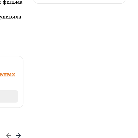
го фильма
 удивила
льных