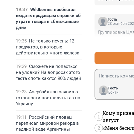
19:37
Wildberries пообещал
выдать продавцам справки об
Гость
утрате товара в «ближайшие
23 октября 202
дни»
Группировка ЦАХ
19:35
Не только печень: 12
продуктов, в которых
действительно много железа
19:29
Сможете не попасться
на уловки? На вопросах этого
теста спотыкаются 90% людей
Гость
19:23
Азербайджан заявил о
Войти
готовности поставлять газ на
Украину
Кому призна
1
19:11
Российский пловец
август
переписал мировой рекорд в
2
«Меня бесил
ледяной воде Аргентины