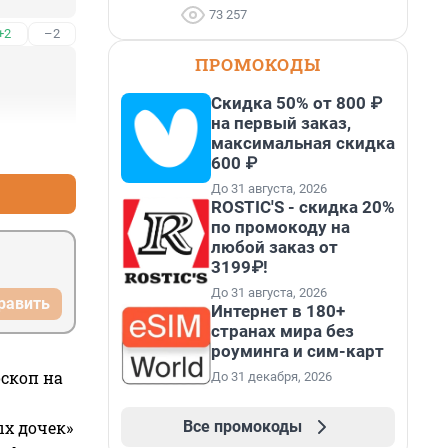
73 257
+2
–2
ПРОМОКОДЫ
Скидка 50% от 800 ₽
на первый заказ,
максимальная скидка
+9
–11
600 ₽
До 31 августа, 2026
ROSTIC'S - скидка 20%
по промокоду на
любой заказ от
3199₽!
До 31 августа, 2026
равить
Интернет в 180+
странах мира без
роуминга и сим-карт
оскоп на
До 31 декабря, 2026
Все промокоды
ых дочек»