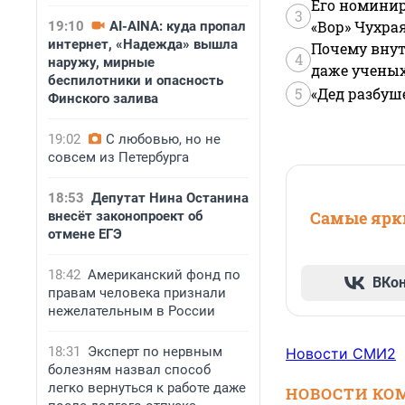
Его номинир
3
«Вор» Чухра
19:10
AI-AINA: куда пропал
интернет, «Надежда» вышла
Почему внут
4
наружу, мирные
даже учены
беспилотники и опасность
5
«Дед разбуш
Финского залива
19:02
С любовью, но не
совсем из Петербурга
18:53
Депутат Нина Останина
Самые ярки
внесёт законопроект об
отмене ЕГЭ
18:42
Американский фонд по
ВКо
правам человека признали
нежелательным в России
18:31
Эксперт по нервным
Новости СМИ2
болезням назвал способ
легко вернуться к работе даже
НОВОСТИ КО