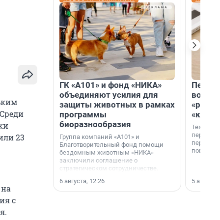
ГК «А101» и фонд «НИКА»
Петер
объединяют усилия для
возвр
ьким
защиты животных в рамках
«раскл
 Среди
программы
«книж
биоразнообразия
ки
Технолог
перестае
или 23
Группа компаний «А101» и
переходи
Благотворительный фонд помощи
повседне
бездомным животным «НИКА»
заключили соглашение о
стратегическом сотрудничестве.
6 августа, 12:26
5 августа,
 на
ия с
я.