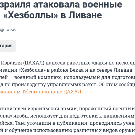
зраиля атаковала военные
 «Хезболлы» в Ливане
4 249
тария
Израиля (ЦАХАЛ) нанесла ракетные удары по нескол
зации «Хезболла» в районе Бекаа и на севере Ливана.
ей — военный комплекс, используемый для подготов
од по производству управляемых ракет. Об этом сообщ
иальном Telegram-канале ЦАХАЛ
.
ставителей израильской армии, пораженный военный
олла» якобы использует для подготовки к нападениям
ойска. Там, уточнили в публикации, проводились учен
ой и обучение использованию различных видов оружи