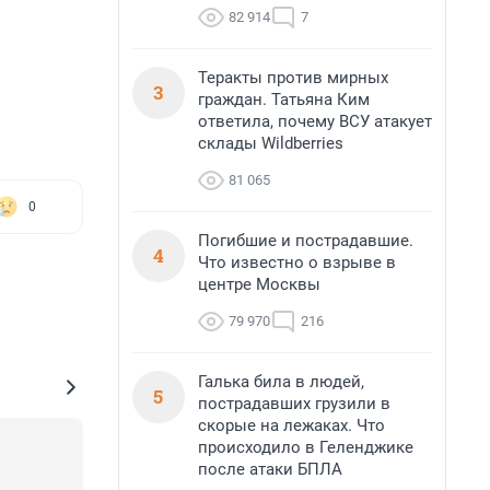
82 914
7
Теракты против мирных
3
граждан. Татьяна Ким
ответила, почему ВСУ атакует
склады Wildberries
81 065
0
Погибшие и пострадавшие.
4
Что известно о взрыве в
центре Москвы
79 970
216
Галька била в людей,
5
пострадавших грузили в
скорые на лежаках. Что
происходило в Геленджике
после атаки БПЛА