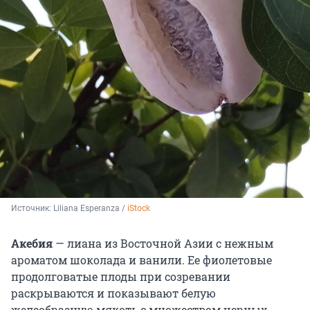
Источник: 
Liliana Esperanza / 
iStock
Акебия
— лиана из Восточной Азии с нежным
ароматом шоколада и ванили. Ее фиолетовые
продолговатые плоды при созревании
раскрываются и показывают белую
желеобразную мякоть с множеством черных