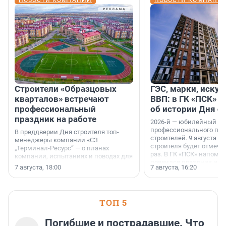
НОВОСТИ КОМПАНИЙ
НОВОСТИ КОМПАНИ
Строители «Образцовых
ГЭС, марки, искус
кварталов» встречают
ВВП: в ГК «ПСК» р
профессиональный
об истории Дня с
праздник на работе
2026-й — юбилейный го
профессионального пр
В преддверии Дня строителя топ-
строителей. 9 августа 2
менеджеры компании «СЗ
строителя будет отмечат
„Терминал-Ресурс“ — о планах
раз. В ГК «ПСК» напомни
компании, испытаниях и поводах для
появился праздник и к
осторожного оптимизма.
7 августа, 18:00
7 августа, 16:20
поменялась роль строит
ТОП 5
Погибшие и пострадавшие. Что