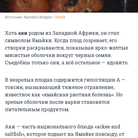
Источник: 
Nandani Bridglal / 
iStock
Хоть
аки
родом из Западной Африки, он стал
символом Ямайки. Когда плод созревает, его
створки раскрываются, показывая ярко-желтые
мясистые оболочки вокруг черных семян.
Съедобны только они, а всё остальное — ядовито.
В незрелых плодах содержится гипоглицин A —
токсин, вызывающий тяжелое отравление,
известное как «ямайская рвотная болезнь». Но
зрелые оболочки после варки становятся
питательным продуктом.
Аки — часть национального блюда «ackee and
saltfish», которое подают на Ямайке повсюду, от