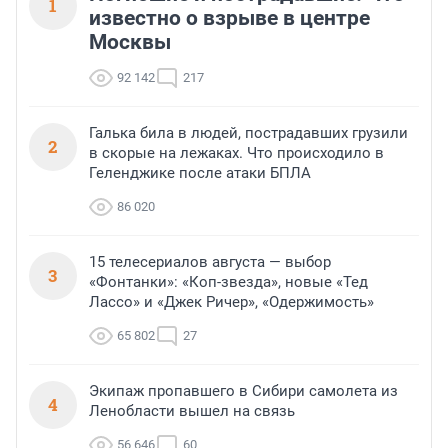
1
известно о взрыве в центре
Москвы
92 142
217
Галька била в людей, пострадавших грузили
2
в скорые на лежаках. Что происходило в
Геленджике после атаки БПЛА
86 020
15 телесериалов августа — выбор
3
«Фонтанки»: «Коп-звезда», новые «Тед
Лассо» и «Джек Ричер», «Одержимость»
65 802
27
Экипаж пропавшего в Сибири самолета из
4
Ленобласти вышел на связь
56 646
60