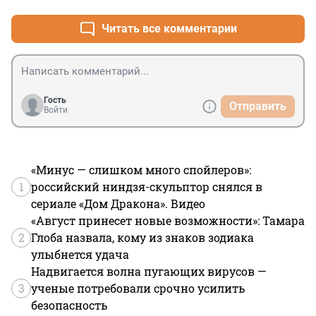
встречались. Жаботикаба что-то напоминает, есть 
подобные растения с облепляющими ветки ягодами, 
Читать все комментарии
помимо облепихи.
Гость
Отправить
Войти
«Минус — слишком много спойлеров»:
1
российский ниндзя-скульптор снялся в
сериале «Дом Дракона». Видео
«Август принесет новые возможности»: Тамара
2
Глоба назвала, кому из знаков зодиака
улыбнется удача
Надвигается волна пугающих вирусов —
3
ученые потребовали срочно усилить
безопасность