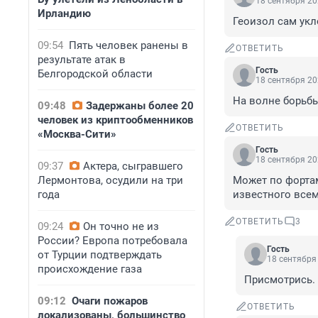
18 сентября 20
Ирландию
Геоизол сам укл
09:54
Пять человек ранены в
ОТВЕТИТЬ
результате атак в
Гость
Белгородской области
18 сентября 20
На волне борьбы
09:48
Задержаны более 20
человек из криптообменников
ОТВЕТИТЬ
«Москва-Сити»
Гость
18 сентября 20
09:37
Актера, сыгравшего
Лермонтова, осудили на три
Может по фортам
года
известного всем
ОТВЕТИТЬ
3
09:24
Он точно не из
России? Европа потребовала
Гость
от Турции подтверждать
18 сентября 
происхождение газа
Присмотрись.
09:12
Очаги пожаров
ОТВЕТИТЬ
локализованы, большинство