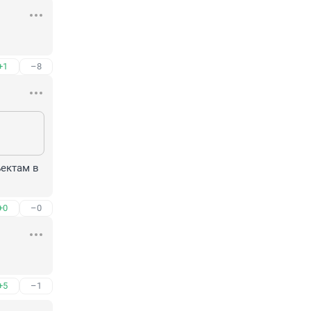
+1
–8
ектам в 
+0
–0
+5
–1