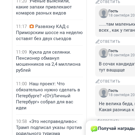
11:20
Ученые выяснили,
ОТВЕТИТЬ
какие запахи привлекают
Гость
комаров разных видов
18 сентября 20
......там малень
11:17
Развязку КАД с
всех , как у гига
Приморским шоссе на неделю
оставят без двух съездов
ОТВЕТИТЬ
Гость
11:09
Кукла для селянки.
18 сентября 20
Пенсионер обманул
В сочах кандидат
мошенников на 2,4 миллиона
тут ващщще
рублей
ОТВЕТИТЬ
11:00
Наш проект: Что
обязательно нужно сделать в
Гость
18 сентября 20
Петербурге? «(От)Личный
Петербург» собрал для вас
Не велика беда,
идеи
Какая разница к
10:58
«Это несправедливо»:
ОТВЕТИТЬ
Трамп подписал указы против
Получай награды
Гость
родильного туризма
18 сентября 20