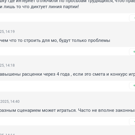
шку где интернет отлючили по просьбам трудящихся, чтоб прав
ли лишь то что диктует линия партии!
25, 14:19
чем что то строить для мо, будут только проблемы
25, 14:18
завышены расценки через 4 года , если это смета и конкурс иг
2025, 14:40
о разным сценарием может играться. Часто не вполне законны