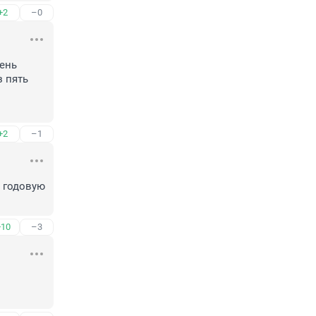
+2
–0
ень 
 пять 
+2
–1
 годовую 
+10
–3