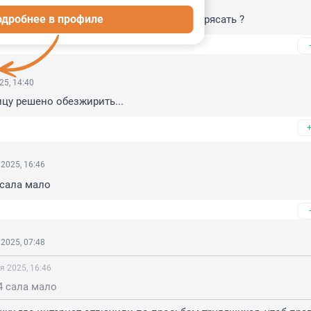
одробнее в профиле
се уже всё разворовали ,че пустоту то сотрясать ?
25, 14:40
цу решено обезжирить...
2025, 16:46
 сала мало
2025, 07:48
я 2025, 16:46
4 сала мало