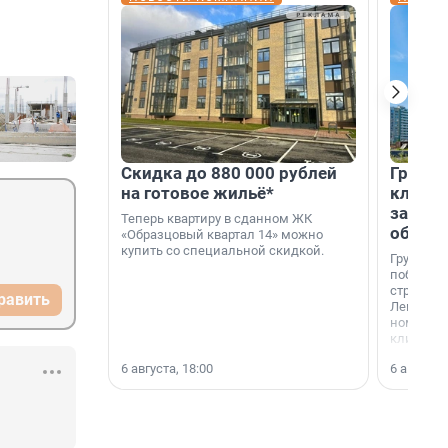
Скидка до 880 000 рублей
Группа
на готовое жильё*
клиен
застро
Теперь квартиру в сданном ЖК
област
«Образцовый квартал 14» можно
купить со специальной скидкой.
Группа А
победите
строител
равить
Ленингра
номинац
клиенто
застройщ
6 августа, 18:00
6 августа,
области»