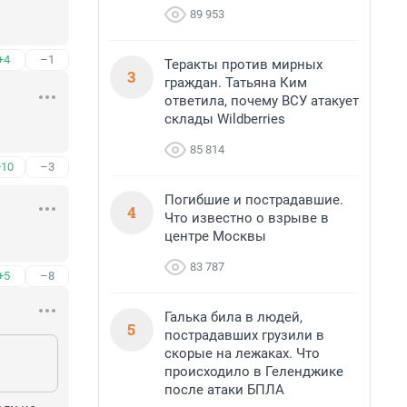
89 953
+4
–1
Теракты против мирных
3
граждан. Татьяна Ким
ответила, почему ВСУ атакует
склады Wildberries
85 814
+10
–3
Погибшие и пострадавшие.
4
Что известно о взрыве в
центре Москвы
83 787
+5
–8
Галька била в людей,
5
пострадавших грузили в
скорые на лежаках. Что
происходило в Геленджике
после атаки БПЛА