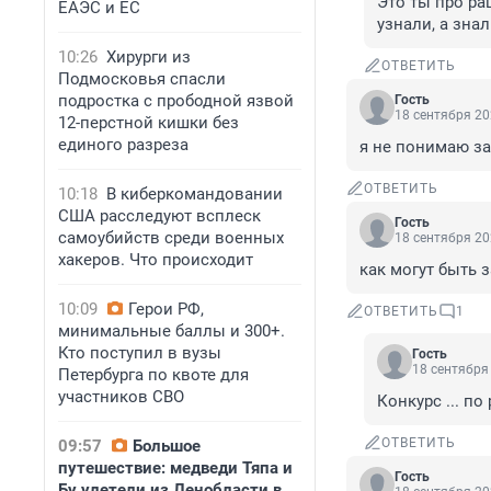
Это ты про ра
ЕАЭС и ЕС
узнали, а зна
10:26
Хирурги из
ОТВЕТИТЬ
Подмосковья спасли
подростка с прободной язвой
Гость
18 сентября 20
12-перстной кишки без
единого разреза
я не понимаю за
ОТВЕТИТЬ
10:18
В киберкомандовании
США расследуют всплеск
Гость
самоубийств среди военных
18 сентября 20
хакеров. Что происходит
как могут быть 
10:09
Герои РФ,
ОТВЕТИТЬ
1
минимальные баллы и 300+.
Кто поступил в вузы
Гость
18 сентября 
Петербурга по квоте для
участников СВО
Конкурс ... п
ОТВЕТИТЬ
09:57
Большое
путешествие: медведи Тяпа и
Гость
Бу улетели из Ленобласти в