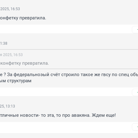
2025, 16:53
онфетку превратила.
1:38
я 2025, 16:53
 конфетку превратила.
е ? За федеральноэый счёт строило такое же гвсу по спец объ
ым структурам
25, 13:13
тличные новости- то эта, то про авакяна. Ждем еще!