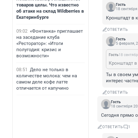
товаров целы. Что известно
Гость
18 сентября 
об атаке на склад Wildberries в
Екатеринбурге
Кронштадт в к
ОТВЕТИТЬ
09:02
«Фонтанка» приглашает
на заседание клуба
Гость
«Ресторатор»: «Итоги
5 февраля, 2
полугодия: кризис и
Гость
18 сентябр
возможности»
Кронштадт в
08:51
Дело не только в
Ты в своем ум
количестве молока: чем на
интерес частн
самом деле кофе латте
отличается от капучино
ОТВЕТИТЬ
Гость
18 сентября 20
Сегодня прямо о
ОТВЕТИТЬ
1