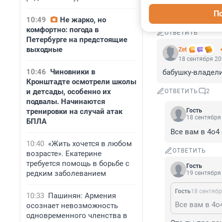
П
Так а толку то,в
10:49
Не жарко, но
комфортно: погода в
ОТВЕТИТЬ
Петербурге на предстоящие
выходные
Zet
18 сентября 20
10:46
Чиновники в
бабушку-владели
Кронштадте осмотрели школы
и детсады, особенно их
ОТВЕТИТЬ
2
подвалы. Начинаются
тренировки на случай атак
Гость
18 сентября 
БПЛА
Все вам в 4о4
10:40
«Жить хочется в любом
ОТВЕТИТЬ
возрасте». Екатерине
требуется помощь в борьбе с
Гость
редким заболеванием
19 сентября 
Гость
18 сентябр
10:33
Пашинян: Армения
Все вам в 4о
осознает невозможность
одновременного членства в