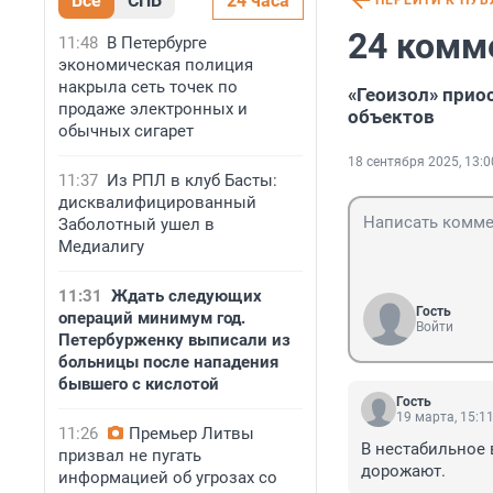
Все
СПБ
24 часа
ПЕРЕЙТИ К ПУ
24 комм
11:48
В Петербурге
экономическая полиция
накрыла сеть точек по
«Геоизол» прио
продаже электронных и
объектов
обычных сигарет
18 сентября 2025, 13:0
11:37
Из РПЛ в клуб Басты:
дисквалифицированный
Заболотный ушел в
Медиалигу
11:31
Ждать следующих
Гость
операций минимум год.
Войти
Петербурженку выписали из
больницы после нападения
бывшего с кислотой
Гость
19 марта, 15:1
11:26
Премьер Литвы
В нестабильное 
призвал не пугать
дорожают.
информацией об угрозах со