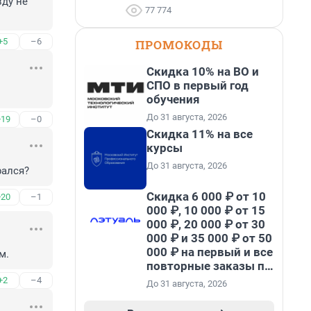
ду не 
77 774
+5
–6
ПРОМОКОДЫ
Скидка 10% на ВО и
СПО в первый год
обучения
До 31 августа, 2026
+19
–0
Скидка 11% на все
курсы
До 31 августа, 2026
рался?
Скидка 6 000 ₽ от 10
+20
–1
000 ₽, 10 000 ₽ от 15
000 ₽, 20 000 ₽ от 30
000 ₽ и 35 000 ₽ от 50
000 ₽ на первый и все
м.
повторные заказы по
промокоду НАБЕРИ
+2
–4
До 31 августа, 2026