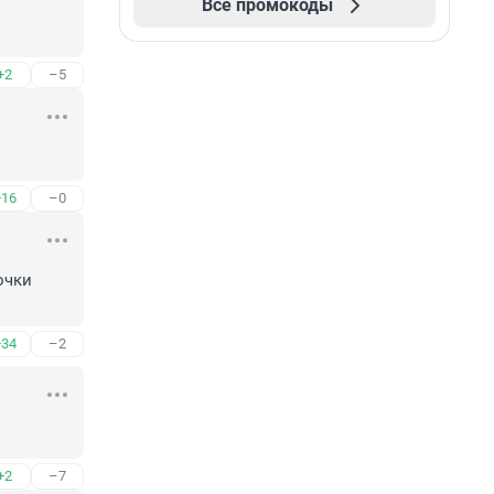
Все промокоды
+2
–5
+16
–0
чки 
+34
–2
+2
–7