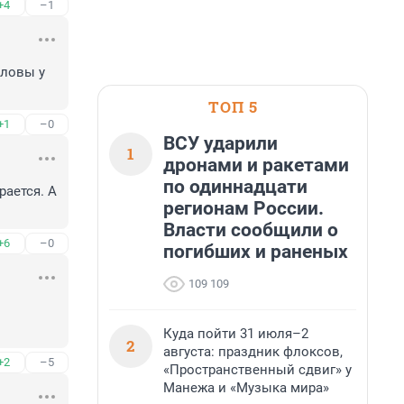
+4
–1
ловы у 
ТОП 5
+1
–0
ВСУ ударили
1
дронами и ракетами
по одиннадцати
ается. А 
регионам России.
Власти сообщили о
+6
–0
погибших и раненых
109 109


Куда пойти 31 июля–2
2
августа: праздник флоксов,
+2
–5
«Пространственный сдвиг» у
Манежа и «Музыка мира»