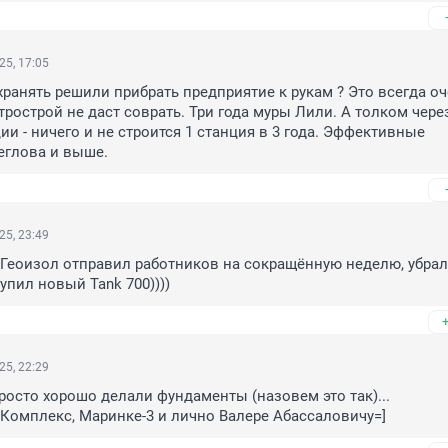
25, 17:05
хранять решили прибрать предприятие к рукам ? Это всегда оч
рострой не даст соврать. Три года муры Лили. А толком через
и - ничего и не строится 1 станция в 3 года. Эффективные 
еглова и выше.
25, 23:49
Геоизол отправил работников на сокращённую неделю, убрал
упил новый Tank 700))))
25, 22:29
росто хорошо делали фундаменты (назовем это так)...

Комплекс, Маринке-3 и лично Валере Абассаловичу=]