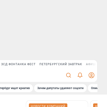
ЗСД ФОНТАНКА ФЕСТ
ПЕТЕРБУРГСКИЙ ЗАВТРАК
АФИША PLUS
тербург ищет креатив
Зачем депутаты удаляют соцсети
Олимпиадни
НОВОСТИ КОМПАНИЙ
НОВОС