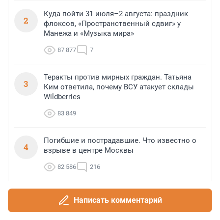
Куда пойти 31 июля–2 августа: праздник
2
флоксов, «Пространственный сдвиг» у
Манежа и «Музыка мира»
87 877
7
Теракты против мирных граждан. Татьяна
3
Ким ответила, почему ВСУ атакует склады
Wildberries
83 849
Погибшие и пострадавшие. Что известно о
4
взрыве в центре Москвы
82 586
216
Галька била в людей, пострадавших грузили
5
Написать комментарий
в скорые на лежаках. Что происходило в
Геленджике после атаки БПЛА