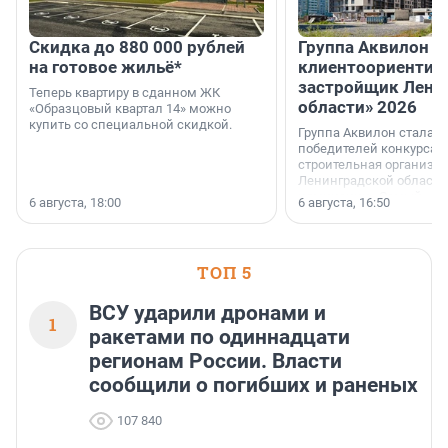
Скидка до 880 000 рублей
Группа Аквилон 
на готовое жильё*
клиентоориентир
застройщик Лени
Теперь квартиру в сданном ЖК
области» 2026
«Образцовый квартал 14» можно
купить со специальной скидкой.
Группа Аквилон стала 
победителей конкурса 
строительная организа
Ленинградской области 
номинации «Самый
6 августа, 18:00
6 августа, 16:50
клиентоориентированн
застройщик Ленинград
области».
ТОП 5
ВСУ ударили дронами и
1
ракетами по одиннадцати
регионам России. Власти
сообщили о погибших и раненых
107 840