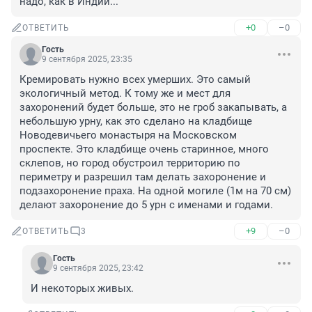
надо, как в Индии...
+0
–0
ОТВЕТИТЬ
Гость
9 сентября 2025, 23:35
Кремировать нужно всех умерших. Это самый 
экологичный метод. К тому же и мест для 
захоронений будет больше, это не гроб закапывать, а 
небольшую урну, как это сделано на кладбище 
Новодевичьего монастыря на Московском 
проспекте. Это кладбище очень старинное, много 
склепов, но город обустроил территорию по 
периметру и разрешил там делать захоронение и 
подзахоронение праха. На одной могиле (1м на 70 см) 
делают захоронение до 5 урн с именами и годами.
+9
–0
ОТВЕТИТЬ
3
Гость
9 сентября 2025, 23:42
И некоторых живых.