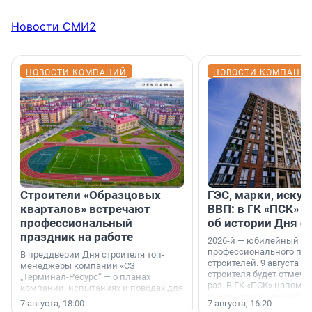
Новости СМИ2
НОВОСТИ КОМПАНИЙ
НОВОСТИ КОМПАНИ
Строители «Образцовых
ГЭС, марки, искус
кварталов» встречают
ВВП: в ГК «ПСК» р
профессиональный
об истории Дня с
праздник на работе
2026-й — юбилейный го
профессионального пр
В преддверии Дня строителя топ-
строителей. 9 августа 2
менеджеры компании «СЗ
строителя будет отмечат
„Терминал-Ресурс“ — о планах
раз. В ГК «ПСК» напомни
компании, испытаниях и поводах для
появился праздник и к
осторожного оптимизма.
7 августа, 18:00
7 августа, 16:20
поменялась роль строит