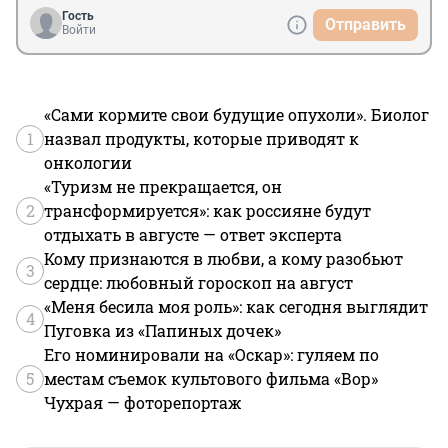
Гость
Отправить
Войти
«Сами кормите свои будущие опухоли». Биолог
1
назвал продукты, которые приводят к
онкологии
«Туризм не прекращается, он
2
трансформируется»: как россияне будут
отдыхать в августе — ответ эксперта
Кому признаются в любви, а кому разобьют
3
сердце: любовный гороскоп на август
«Меня бесила моя роль»: как сегодня выглядит
4
Пуговка из «Папиных дочек»
Его номинировали на «Оскар»: гуляем по
5
местам съемок культового фильма «Вор»
Чухрая — фоторепортаж