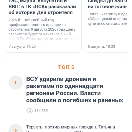
ГЭС, марки, искусство и
Скидка до 880 00
ВВП: в ГК «ПСК» рассказали
на готовое жильё
об истории Дня строителя
Теперь квартиру в сда
«Образцовый квартал 1
2026-й — юбилейный год
купить со специальной 
профессионального праздника
строителей. 9 августа 2026 года День
строителя будет отмечаться в 70-й
раз. В ГК «ПСК» напомнили о том, как
появился праздник и как
7 августа, 16:20
6 августа, 18:00
поменялась роль строительства.
ТОП 5
ВСУ ударили дронами и
1
ракетами по одиннадцати
регионам России. Власти
сообщили о погибших и раненых
114 339
Теракты против мирных граждан. Татьяна
2