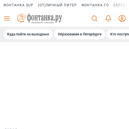
ФОНТАНКА SUP
(ОТ)ЛИЧНЫЙ ПИТЕР
ФОНТАНКА ГО
СЕРЕБР
Куда пойти на выходных
Образование в Петербурге
Кто поступ