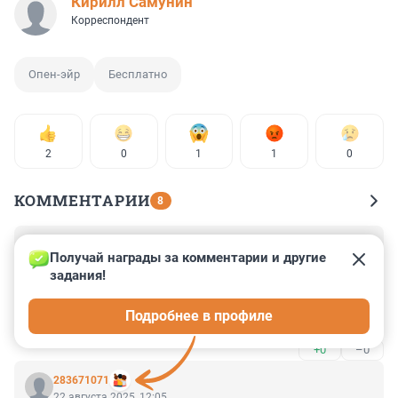
Кирилл Самунин
Корреспондент
Опен-эйр
Бесплатно
2
0
1
1
0
КОММЕНТАРИИ
8
Гость
24 августа 2025, 21:39
Получай награды за комментарии и другие 
задания!
Организаторы просто люди без совести Устроить под 
окнами жителей концерт весьма посредственной 
Подробнее в профиле
музыки с дикой громкостью на три дня
+0
–0
283671071
22 августа 2025, 12:05