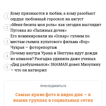
Кому признаются в любви, а кому разобьют
1
сердце: любовный гороскоп на август
«Меня бесила моя роль»: как сегодня выглядит
2
Пуговка из «Папиных дочек»
Его номинировали на «Оскар»: гуляем по
3
местам съемок культового фильма «Вор»
Чухрая — фоторепортаж
Почему внутри Урана и Нептуна идут дожди
4
из алмазов? Разгадка удивила даже ученых
«Дед разбушевался»: SHAMAN довел Мизулину
5
— что он натворил
ПРИСОЕДИНИТЬСЯ
Самые яркие фото и видео дня — в
наших группах в социальных сетях