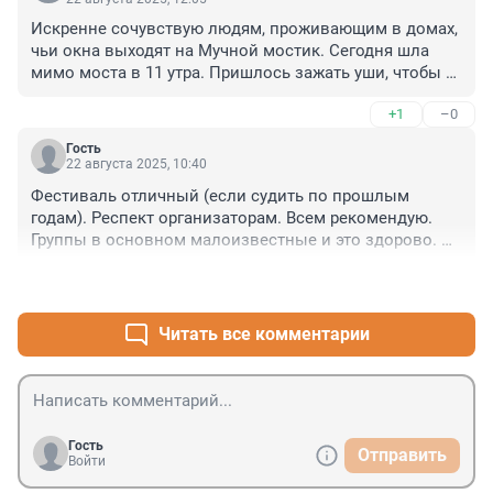
Искренне сочувствую людям, проживающим в домах, 
чьи окна выходят на Мучной мостик. Сегодня шла 
мимо моста в 11 утра. Пришлось зажать уши, чтобы 
хоть немного снизить неимоверную громкость звука 
+1
–0
орущих и бьющих по струнам гитар "музыкантов", 
гордо возвышающихся на мосту. Звук усилен 
Гость
мощными звуковыми колонками. Как в это время 
22 августа 2025, 10:40
себя чувствуют жители близлежащих домов, трудно 
Фестиваль отличный (если судить по прошлым 
себе представить. Это ужасно!
годам). Респект организаторам. Всем рекомендую. 
Группы в основном малоизвестные и это здорово. 
Если есть вопросы что за группа посмотрите в 
+0
–0
интернете - в VK у всех есть примеры музыки.
Читать все комментарии
Гость
Отправить
Войти