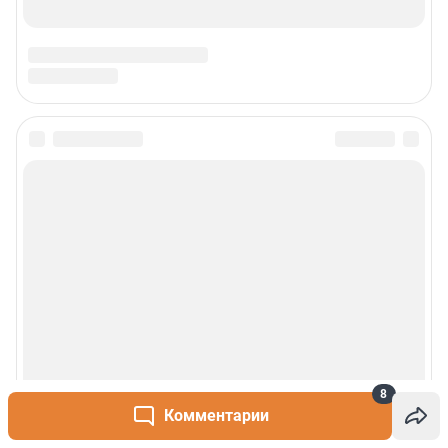
Наши вакансии
Статистика канала в MAX
Все города сети
Проекты
Мобильное приложение
Google Play
App Store
App Gallery
RuStore
Мы в соцсетях
8
Комментарии