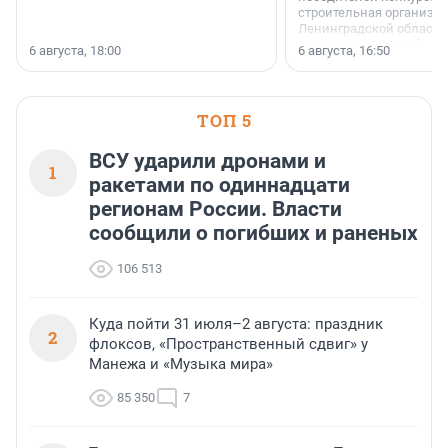
строительная организа
Ленинградской области 
номинации «Самый
6 августа, 18:00
6 августа, 16:50
клиентоориентированн
застройщик Ленинград
области».
ТОП 5
ВСУ ударили дронами и
1
ракетами по одиннадцати
регионам России. Власти
сообщили о погибших и раненых
106 513
Куда пойти 31 июля–2 августа: праздник
2
флоксов, «Пространственный сдвиг» у
Манежа и «Музыка мира»
85 350
7