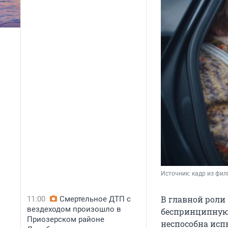
Источник: 
кадр из фи
В главной роли
11:00
Смертельное ДТП с
вездеходом произошло в
беспринципную 
Приозерском районе
неспособна испы