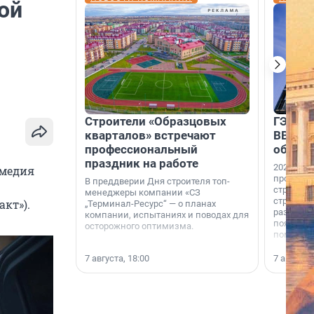
ой
Строители «Образцовых
ГЭС, м
кварталов» встречают
ВВП: в
профессиональный
об ист
праздник на работе
2026-й —
омедия
професси
В преддверии Дня строителя топ-
строителе
менеджеры компании «СЗ
строителя
кт»).
„Терминал-Ресурс“ — о планах
раз. В ГК
компании, испытаниях и поводах для
появился
осторожного оптимизма.
поменяла
7 августа, 18:00
7 августа,