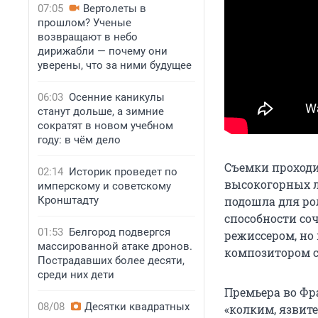
07:05
Вертолеты в
прошлом? Ученые
возвращают в небо
дирижабли — почему они
уверены, что за ними будущее
06:03
Осенние каникулы
станут дольше, а зимние
сократят в новом учебном
году: в чём дело
Съемки проходи
02:14
Историк проведет по
высокогорных л
имперскому и советскому
Кронштадту
подошла для ро
способности со
01:53
Белгород подвергся
режиссером, но 
массированной атаке дронов.
композитором с
Пострадавших более десяти,
среди них дети
Премьера во Фр
08/08
Десятки квадратных
«колким, язвит