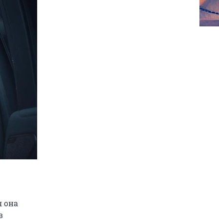
я она
в