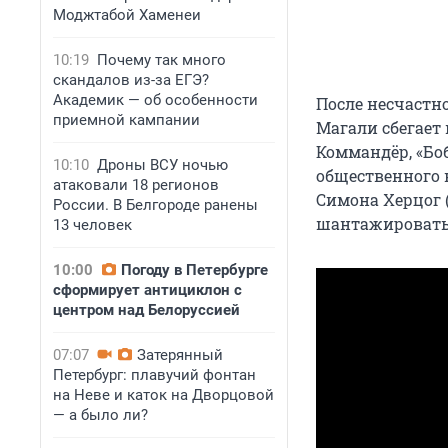
Моджтабой Хаменеи
10:19
Почему так много
скандалов из-за ЕГЭ?
Академик — об особенности
После несчастн
приемной кампании
Магали сбегает
Коммандёр, «Боб
10:10
Дроны ВСУ ночью
общественного 
атаковали 18 регионов
Симона Херцог 
России. В Белгороде ранены
шантажировать
13 человек
10:00
Погоду в Петербурге
сформирует антициклон с
центром над Белоруссией
07:07
Затерянный
Петербург: плавучий фонтан
на Неве и каток на Дворцовой
— а было ли?