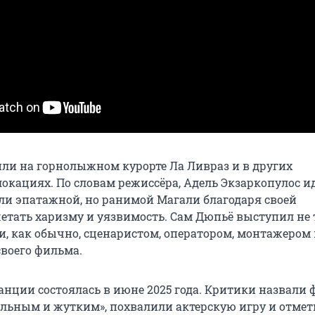
ли на горнолыжном курорте Ла Ливраз и в других
окациях. По словам режиссёра, Адель Экзаркопулос и
ли эпатажной, но ранимой Магали благодаря своей
четать харизму и уязвимость. Сам Дюпьё выступил не 
и, как обычно, сценаристом, оператором, монтажером
воего фильма.
анции состоялась в июне 2025 года. Критики назвали
ельным и жутким», похвалили актерскую игру и отмет