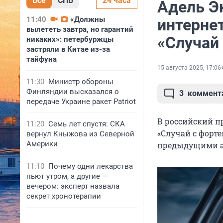
Все
СПБ
24 часа
Адель Э
11:40
«Должны
интерне
вылететь завтра, но гарантий
«Случай
никаких»: петербуржцы
застряли в Китае из-за
тайфуна
15 августа 2025, 17:06
11:30
Министр обороны
Финляндии высказался о
3
коммент
передаче Украине ракет Patriot
В российский п
11:20
Семь лет спустя: СКА
«Случай с форт
вернул Кныжова из Северной
Америки
предыдущими аб
11:10
Почему одни лекарства
пьют утром, а другие —
вечером: эксперт назвала
секрет хронотерапии