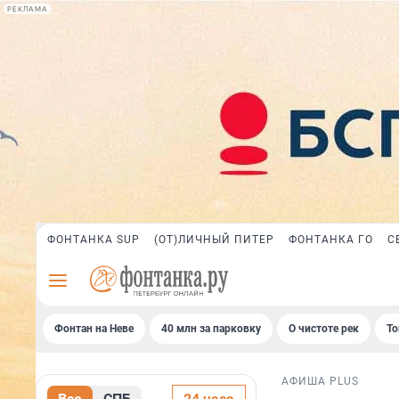
РЕКЛАМА
ФОНТАНКА SUP
(ОТ)ЛИЧНЫЙ ПИТЕР
ФОНТАНКА ГО
С
Фонтан на Неве
40 млн за парковку
О чистоте рек
То
АФИША PLUS