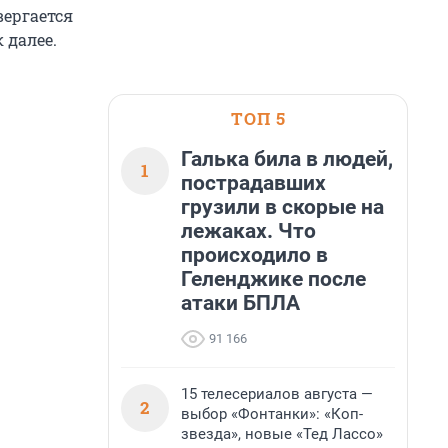
вергается
 далее.
ТОП 5
Галька била в людей,
1
пострадавших
грузили в скорые на
лежаках. Что
происходило в
Геленджике после
атаки БПЛА
91 166
15 телесериалов августа —
2
выбор «Фонтанки»: «Коп-
звезда», новые «Тед Лассо»