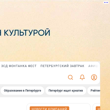
ЗСД ФОНТАНКА ФЕСТ
ПЕТЕРБУРГСКИЙ ЗАВТРАК
АФИША PLUS
Образование в Петербурге
Петербург ищет креатив
Рейтинги «Фо
НОВОСТИ КОМПАНИЙ
НОВОС