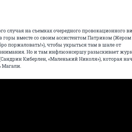
ого случая на съемках очередного провокационного в
 в горы вместе со своим ассистентом Патриком (Жером
ро поржаловать!»), чтобы укрыться там в шале от
внимания. Но и там инфлюэнсершу разыскивает жур
(Сандрин Киберлен, «Маленький Николя»), которая на
 Магали.