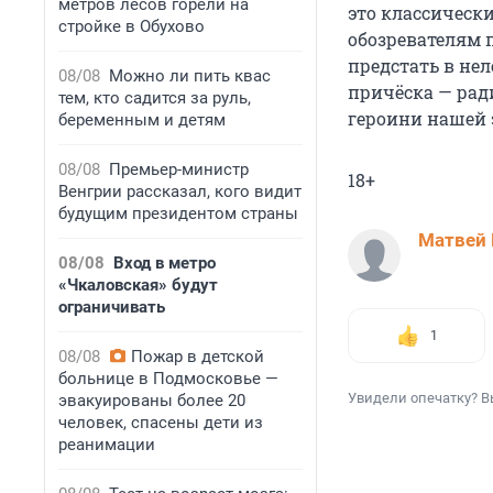
метров лесов горели на
это классическ
стройке в Обухово
обозревателям 
предстать в нел
08/08
Можно ли пить квас
причёска — рад
тем, кто садится за руль,
героини нашей 
беременным и детям
08/08
Премьер-министр
18+
Венгрии рассказал, кого видит
будущим президентом страны
Матвей 
08/08
Вход в метро
«Чкаловская» будут
ограничивать
1
08/08
Пожар в детской
больнице в Подмосковье —
Увидели опечатку? В
эвакуированы более 20
человек, спасены дети из
реанимации