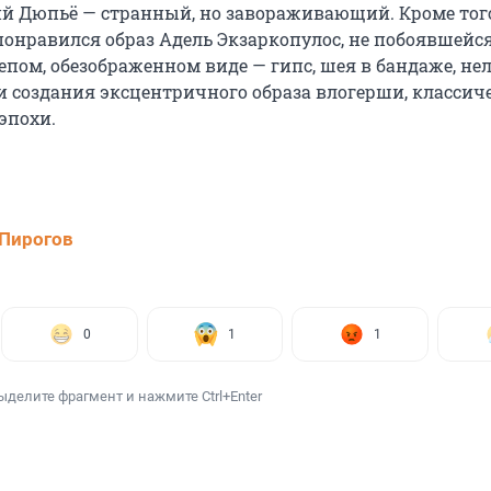
ий Дюпьё — странный, но завораживающий. Кроме того
понравился образ Адель Экзаркопулос, не побоявшейс
епом, обезображенном виде — гипс, шея в бандаже, не
и создания эксцентричного образа влогерши, классич
эпохи.
Пирогов
0
1
1
ыделите фрагмент и нажмите Ctrl+Enter