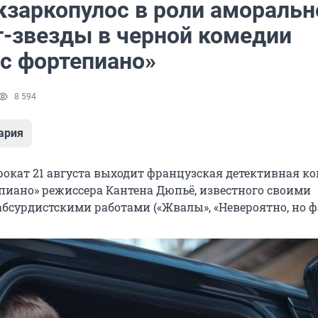
кзаркопулос в роли аморальн
т-звезды в черной комедии
 с фортепиано»
8 594
ария
рокат 21 августа выходит французская детективная к
епиано» режиссера Кантена Дюпьё, известного своими
сурдистскими работами («Жвалы», «Невероятно, но фа