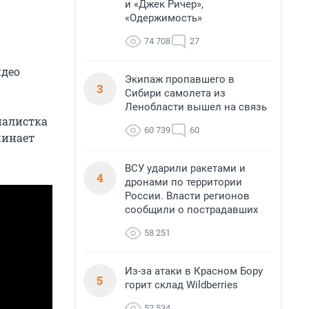
и «Джек Ричер»,
«Одержимость»
74 708
27
идео
Экипаж пропавшего в
3
Сибири самолета из
Ленобласти вышел на связь
налистка
60 739
60
чинает
ВСУ ударили ракетами и
4
дронами по территории
России. Власти регионов
сообщили о пострадавших
58 251
Из-за атаки в Красном Бору
5
горит склад Wildberries
52 534