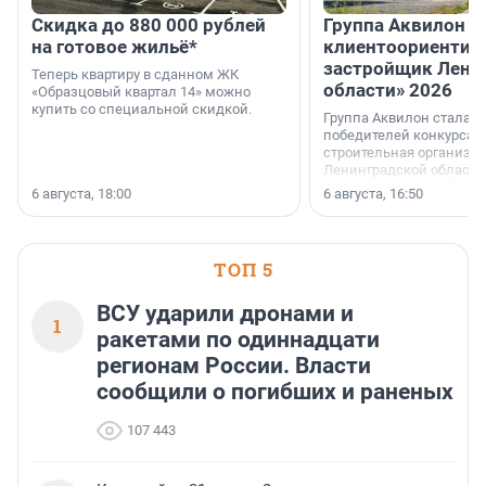
Скидка до 880 000 рублей
Группа Аквилон 
на готовое жильё*
клиентоориентир
застройщик Лени
Теперь квартиру в сданном ЖК
области» 2026
«Образцовый квартал 14» можно
купить со специальной скидкой.
Группа Аквилон стала 
победителей конкурса 
строительная организа
Ленинградской области 
номинации «Самый
6 августа, 18:00
6 августа, 16:50
клиентоориентированн
застройщик Ленинград
области».
ТОП 5
ВСУ ударили дронами и
1
ракетами по одиннадцати
регионам России. Власти
сообщили о погибших и раненых
107 443