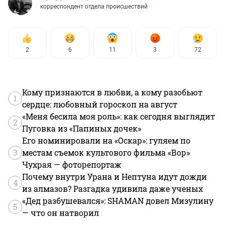
корреспондент отдела происшествий
2
6
11
3
72
Кому признаются в любви, а кому разобьют
1
сердце: любовный гороскоп на август
«Меня бесила моя роль»: как сегодня выглядит
2
Пуговка из «Папиных дочек»
Его номинировали на «Оскар»: гуляем по
3
местам съемок культового фильма «Вор»
Чухрая — фоторепортаж
Почему внутри Урана и Нептуна идут дожди
4
из алмазов? Разгадка удивила даже ученых
«Дед разбушевался»: SHAMAN довел Мизулину
5
— что он натворил