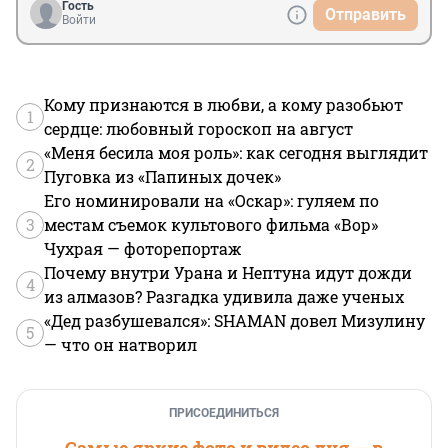
Гость
Отправить
Войти
Кому признаются в любви, а кому разобьют
1
сердце: любовный гороскоп на август
«Меня бесила моя роль»: как сегодня выглядит
2
Пуговка из «Папиных дочек»
Его номинировали на «Оскар»: гуляем по
3
местам съемок культового фильма «Вор»
Чухрая — фоторепортаж
Почему внутри Урана и Нептуна идут дожди
4
из алмазов? Разгадка удивила даже ученых
«Дед разбушевался»: SHAMAN довел Мизулину
5
— что он натворил
ПРИСОЕДИНИТЬСЯ