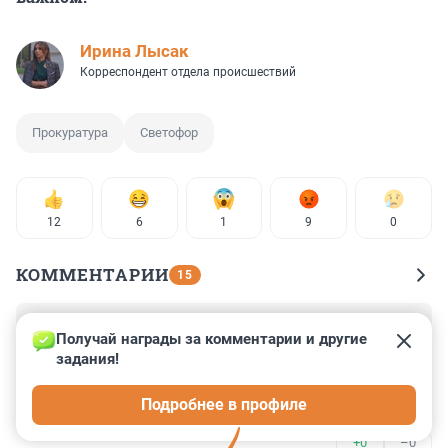
Ирина Лысак
Корреспондент отдела происшествий
Прокуратура
Светофор
12
6
1
9
0
КОММЕНТАРИИ
15
Гость
8 августа 2025, 16:14
Получай награды за комментарии и другие 
задания!
Каршеринги, кикшеринги это все для тех кому день 
пару кварталов пройти пешком, давно пора эти 
Подробнее в профиле
адские колесницы запретить.
+0
–0