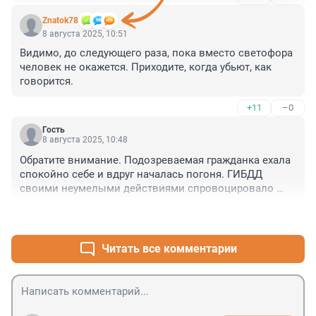
Znatok78
8 августа 2025, 10:51
Видимо, до следующего раза, пока вместо светофора 
человек не окажется. Приходите, когда убьют, как 
говорится.
+11
–0
Гость
8 августа 2025, 10:48
Обратите внимание. Подозреваемая гражданка ехала 
спокойно себе и вдруг началась погоня. ГИБДД 
своими неумелыми действиями спровоцировало 
опасную ситуацию и подвергло рискам окружающих 
+1
–26
граждан. Только что не стреляли в этот раз. 
Непонятно, почему нет ответственности за действия 
сотрудников ? ГИДД - останавливать автомобили вы 
Читать все комментарии
должны безопасно. Не можете работать - вон со 
службы.