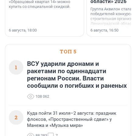
области» 2026
«Образцовый квартал 14» можно
купить со специальной скидкой.
Группа Аквилон стала 
победителей конкурса 
строительная организа
Ленинградской области 
номинации «Самый
6 августа, 18:00
6 августа, 16:50
клиентоориентированн
застройщик Ленинград
области».
ТОП 5
ВСУ ударили дронами и
1
ракетами по одиннадцати
регионам России. Власти
сообщили о погибших и раненых
108 062
Куда пойти 31 июля–2 августа: праздник
2
флоксов, «Пространственный сдвиг» у
Манежа и «Музыка мира»
88 283
7