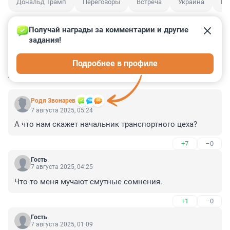
Дональд Трамп
Переговоры
Встреча
Украина
Ро
Получай награды за комментарии и другие 
задания!
17
38
4
3
3
Подробнее в профиле
КОММЕНТАРИИ
83
Родя Звонарев
7 августа 2025, 05:24
А что нам скажет начальник транспортного цеха?
+7
–0
Гость
7 августа 2025, 04:25
Что-то меня мучают смутные сомнения.
+1
–0
Гость
7 августа 2025, 01:09