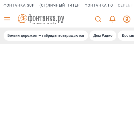
ФОНТАНКА SUP
(ОТ)ЛИЧНЫЙ ПИТЕР
ФОНТАНКА ГО
СЕРЕБР
Бензин дорожает — гибриды возвращаются
Дом Радио
Достав