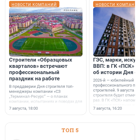
НОВОСТИ КОМПАНИЙ
НОВОСТИ КОМПАНИ
Строители «Образцовых
ГЭС, марки, искус
кварталов» встречают
ВВП: в ГК «ПСК» р
профессиональный
об истории Дня с
праздник на работе
2026-й — юбилейный го
профессионального пр
В преддверии Дня строителя топ-
строителей. 9 августа 2
менеджеры компании «СЗ
строителя будет отмечат
„Терминал-Ресурс“ — о планах
раз. В ГК «ПСК» напомни
компании, испытаниях и поводах для
появился праздник и к
осторожного оптимизма.
7 августа, 18:00
7 августа, 16:20
поменялась роль строит
ТОП 5