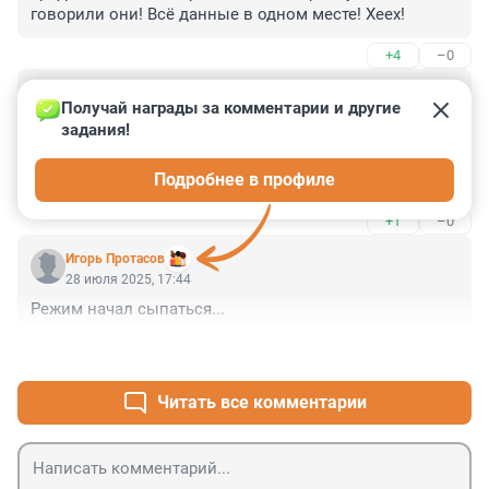
говорили они! Всё данные в одном месте! Хеех!
+4
–0
Гость
28 июля 2025, 21:21
Получай награды за комментарии и другие 
задания!
Нас обязали работать через эти чертовы услуги и 
если они не работают, и мы не работаем! Все 
Подробнее в профиле
откладываем на завтра, с это двойной труд! 
Навязали свою систему, чтобы отчитаться, смотрите 
+1
–0
скоао людей нами пользуются, а то что это 
обязаловка- помалкивают!
Игорь Протасов
28 июля 2025, 17:44
Режим начал сыпаться...
+14
–6
Читать все комментарии