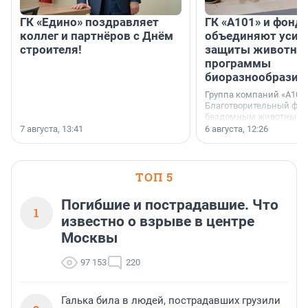
ГК «Едино» поздравляет
ГК «А101» и фонд
коллег и партнёров с Днём
объединяют усил
строителя!
защиты животных
программы
биоразнообразия
Группа компаний «А101»
Благотворительный фо
бездомным животным 
заключили соглашение
7 августа, 13:41
6 августа, 12:26
стратегическом сотрудн
ТОП 5
Погибшие и пострадавшие. Что
1
известно о взрыве в центре
Москвы
97 153
220
Галька била в людей, пострадавших грузили