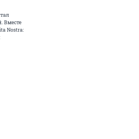
стал
. Вместе
ta Nostra:
л