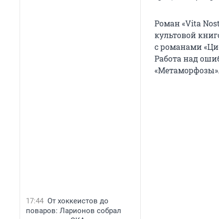
Роман «Vita Nost
культовой книг
с романами «Цифр
Работа над ошиб
«Метаморфозы»
17:44
От хоккеистов до
поваров: Ларионов собрал