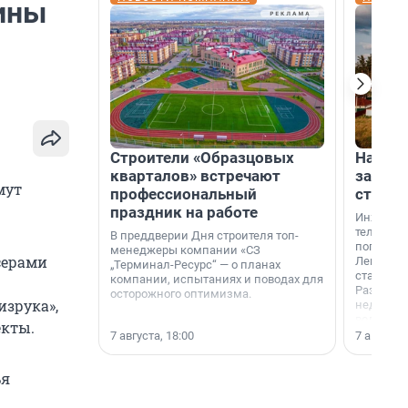
рины
Строители «Образцовых
На вод
кварталов» встречают
зарабо
мут
профессиональный
станци
праздник на работе
Инженер
телеком-
В преддверии Дня строителя топ-
популярн
менеджеры компании «СЗ
серами
Ленингра
„Терминал-Ресурс“ — о планах
станции 
компании, испытаниях и поводах для
Раздолин
осторожного оптимизма.
изрука»,
недалеко
водопада
екты.
7 августа, 18:00
7 августа,
ья