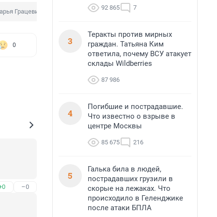
92 865
7
арья Грацевич
Теракты против мирных
3
граждан. Татьяна Ким
0
ответила, почему ВСУ атакует
склады Wildberries
87 986
Погибшие и пострадавшие.
4
Что известно о взрыве в
центре Москвы
85 675
216
Галька била в людей,
5
пострадавших грузили в
+0
–0
скорые на лежаках. Что
происходило в Геленджике
после атаки БПЛА