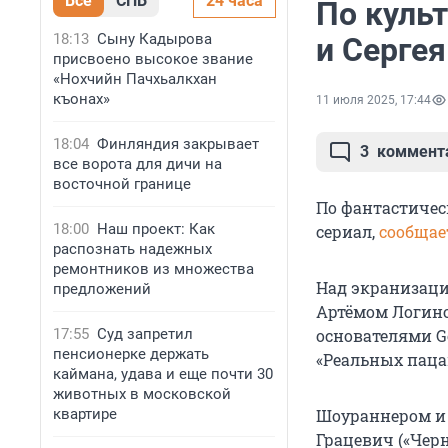
Все
СПБ
24 часа
По культ
18:13
Сыну Кадырова
и Серге
присвоено высокое звание
«Нохчийн Пачхьалкхан
къонах»
11 июля 2025, 17:44
18:04
Финляндия закрывает
3
коммент
все ворота для дичи на
восточной границе
По фантастичес
18:00
Наш проект: Как
сериал,
сообщае
распознать надежных
ремонтников из множества
Над экранизаци
предложений
Артёмом Логин
17:55
Суд запретил
основателями G
пенсионерке держать
«Реальных паца
каймана, удава и еще почти 30
животных в московской
квартире
Шоураннером и 
Грацевич («Черн