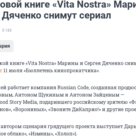
овой книге «Vita Nostra» Ма
я Дяченко снимут сериал
5 133
ария
кой книге «Vita Nostra» Марины и Сергея Дяченко сни
т
11 июля «Бюллетень кинопрокатчика».
ей работает компания Russian Code, созданная продю
овым, Антоном Щукиным и Антоном Зайцевым —
ood Story Media, подарившего российскому зрителю «Ф
нов», «Ворониных», «Звоните ДиКаприо!» и другие про
автором сценария грядущего проекта выступает Дар
ое облако», «Измены», «Холоп»).