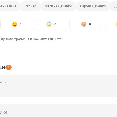
ранизация
Сериал
Марина Дяченко
Сергей Дяченко
Д
1
0
0
ыделите фрагмент и нажмите Ctrl+Enter
ИИ
3
21:55
21:06