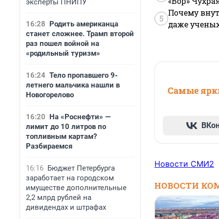
«Вор» Чухра
эксперты ПНИПУ
Почему внут
5
даже учены
16:28
Родить американца
станет сложнее. Трамп второй
раз пошел войной на
«родильный туризм»
16:24
Тело пропавшего 9-
летнего мальчика нашли в
Самые ярки
Новогорелово
16:20
На «Роснефти» —
ВКо
лимит до 10 литров по
топливным картам?
Разбираемся
Новости СМИ2
16:16
Бюджет Петербурга
заработает на городском
НОВОСТИ КО
имуществе дополнительные
2,2 млрд рублей на
дивидендах и штрафах