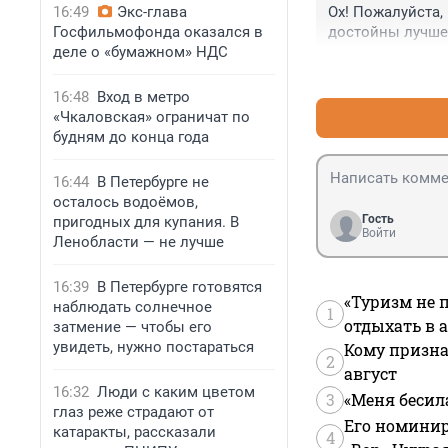
16:49
Экс-глава
Ох! Пожалуйста,
Госфильмофонда оказался в
достойны лучше
деле о «бумажном» НДС
16:48
Вход в метро
«Чкаловская» ограничат по
будням до конца года
16:44
В Петербурге не
осталось водоёмов,
Гость
пригодных для купания. В
Войти
Ленобласти — не лучше
16:39
В Петербурге готовятся
«Туризм не 
наблюдать солнечное
1
отдыхать в а
затмение — чтобы его
увидеть, нужно постараться
Кому призна
2
август
16:32
Люди с каким цветом
3
«Меня бесил
глаз реже страдают от
Его номинир
катаракты, рассказали
4