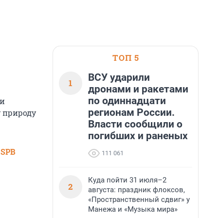
ТОП 5
ВСУ ударили
1
дронами и ракетами
по одиннадцати
ли
регионам России.
у природу
Власти сообщили о
погибших и раненых
 SPB
111 061
Куда пойти 31 июля–2
2
августа: праздник флоксов,
«Пространственный сдвиг» у
Манежа и «Музыка мира»