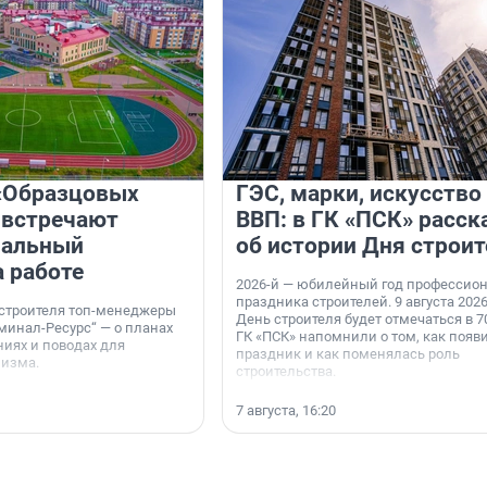
«Образцовых
ГЭС, марки, искусство
 встречают
ВВП: в ГК «ПСК» расск
нальный
об истории Дня строит
а работе
2026-й — юбилейный год профессио
праздника строителей. 9 августа 2026
 строителя топ-менеджеры
День строителя будет отмечаться в 70
минал-Ресурс“ — о планах
ГК «ПСК» напомнили о том, как появ
иях и поводах для
праздник и как поменялась роль
мизма.
строительства.
7 августа, 16:20