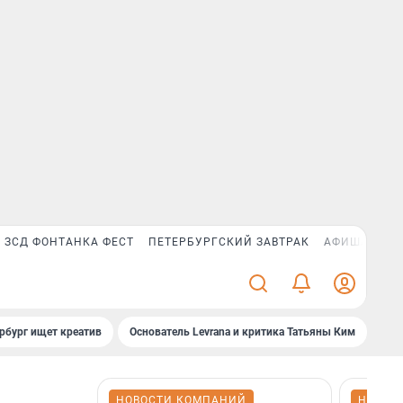
ЗСД ФОНТАНКА ФЕСТ
ПЕТЕРБУРГСКИЙ ЗАВТРАК
АФИША PLUS
рбург ищет креатив
Основатель Levrana и критика Татьяны Ким
Зач
НОВОСТИ КОМПАНИЙ
НОВОС