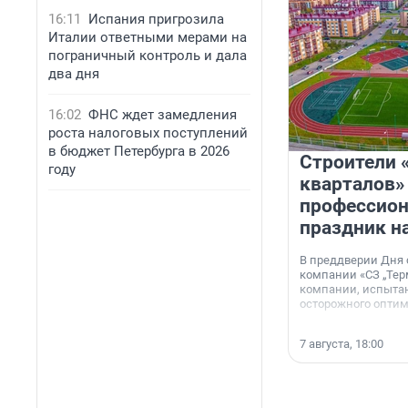
16:11
Испания пригрозила
Италии ответными мерами на
пограничный контроль и дала
два дня
16:02
ФНС ждет замедления
роста налоговых поступлений
в бюджет Петербурга в 2026
Строители 
году
кварталов»
профессио
праздник н
В преддверии Дня
компании «СЗ „Тер
компании, испытан
осторожного опти
7 августа, 18:00