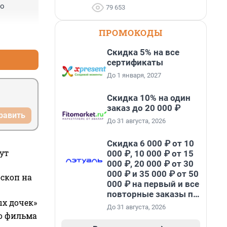
о 
79 653
ПРОМОКОДЫ
+0
–0
Скидка 5% на все
сертификаты
До 1 января, 2027
Скидка 10% на один
заказ до 20 000 ₽
равить
До 31 августа, 2026
Скидка 6 000 ₽ от 10
ут
000 ₽, 10 000 ₽ от 15
000 ₽, 20 000 ₽ от 30
000 ₽ и 35 000 ₽ от 50
оскоп на
000 ₽ на первый и все
повторные заказы по
ых дочек»
промокоду НАБЕРИ
До 31 августа, 2026
го фильма