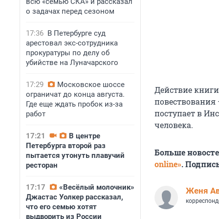
всю «семью СКА» и рассказал
о задачах перед сезоном
17:36
В Петербурге суд
арестовал экс-сотрудника
прокуратуры по делу об
убийстве на Луначарского
17:29
Московское шоссе
Действие книги
ограничат до конца августа.
повествования 
Где еще ждать пробок из-за
поступает в Ин
работ
человека.
17:21
В центре
Петербурга второй раз
Больше новост
пытается утонуть плавучий
online»
. Подпис
ресторан
17:17
«Весёлый молочник»
Женя А
Джастас Уолкер рассказал,
корреспонд
что его семью хотят
выдворить из России