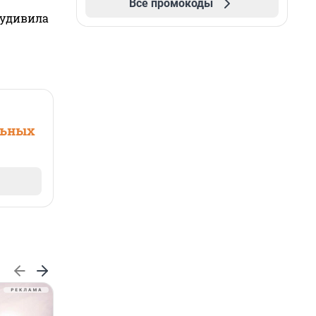
Все промокоды
 удивила
льных