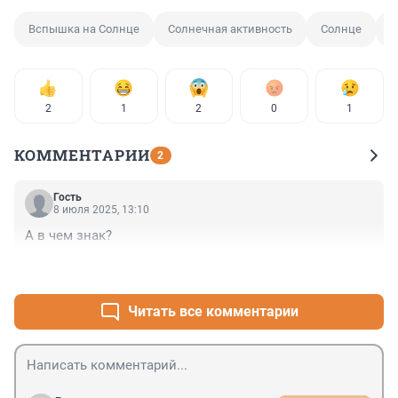
Вспышка на Солнце
Солнечная активность
Солнце
К
2
1
2
0
1
КОММЕНТАРИИ
2
Гость
8 июля 2025, 13:10
А в чем знак?
+0
–0
Читать все комментарии