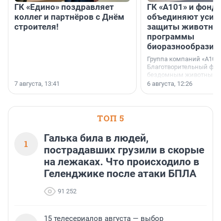
ГК «Едино» поздравляет
ГК «А101» и фонд
коллег и партнёров с Днём
объединяют усил
строителя!
защиты животных
программы
биоразнообразия
Группа компаний «А101»
Благотворительный фо
бездомным животным 
заключили соглашение
7 августа, 13:41
6 августа, 12:26
стратегическом сотрудн
ТОП 5
Галька била в людей,
1
пострадавших грузили в скорые
на лежаках. Что происходило в
Геленджике после атаки БПЛА
91 252
15 телесериалов августа — выбор