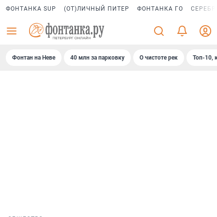
ФОНТАНКА SUP
(ОТ)ЛИЧНЫЙ ПИТЕР
ФОНТАНКА ГО
СЕРЕБР
Фонтан на Неве
40 млн за парковку
О чистоте рек
Топ-10, 