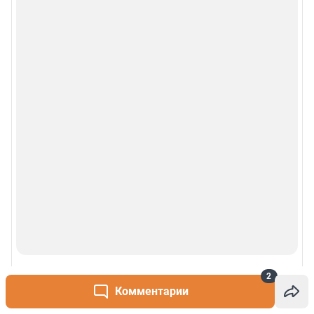
© 2000-2026 Фонтанка.Ру
Свидетельство Роскомнадзора ЭЛ № ФС 77-66333 от 14.07.2016
© ООО «Интернет Технологии»
2
Комментарии