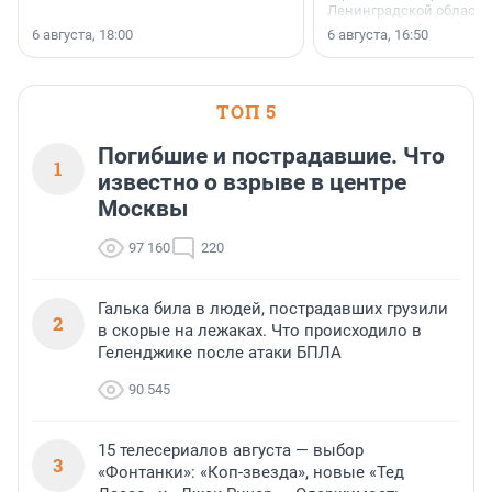
Ленинградской области 
номинации «Самый
6 августа, 18:00
6 августа, 16:50
клиентоориентированн
застройщик Ленинград
области».
ТОП 5
Погибшие и пострадавшие. Что
1
известно о взрыве в центре
Москвы
97 160
220
Галька била в людей, пострадавших грузили
2
в скорые на лежаках. Что происходило в
Геленджике после атаки БПЛА
90 545
15 телесериалов августа — выбор
3
«Фонтанки»: «Коп-звезда», новые «Тед