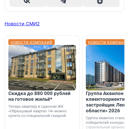
Новости СМИ2
НОВОСТИ КОМПАНИЙ
НОВОСТИ КОМПАНИ
Скидка до 880 000 рублей
Группа Аквилон 
на готовое жильё*
клиентоориентир
застройщик Лени
Теперь квартиру в сданном ЖК
области» 2026
«Образцовый квартал 14» можно
купить со специальной скидкой.
Группа Аквилон стала 
победителей конкурса 
строительная организа