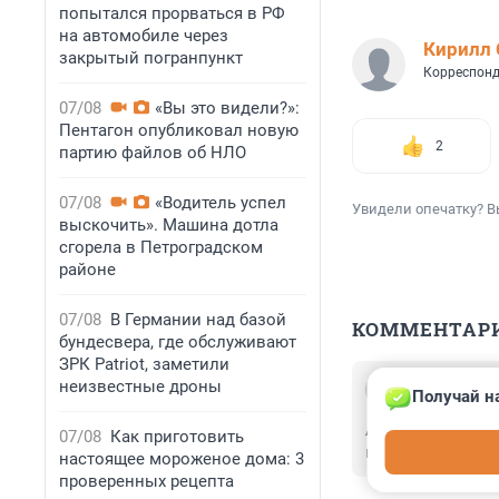
попытался прорваться в РФ
на автомобиле через
Кирилл
закрытый погранпункт
Корреспонд
07/08
«Вы это видели?»:
Пентагон опубликовал новую
2
партию файлов об НЛО
07/08
«Водитель успел
Увидели опечатку? В
выскочить». Машина дотла
сгорела в Петроградском
районе
07/08
В Германии над базой
КОММЕНТАР
бундесвера, где обслуживают
ЗРК Patriot, заметили
Гость
неизвестные дроны
Получай н
27 июня 2025, 
А работать в эт
07/08
Как приготовить
и прочие развле
настоящее мороженое дома: 3
проверенных рецепта