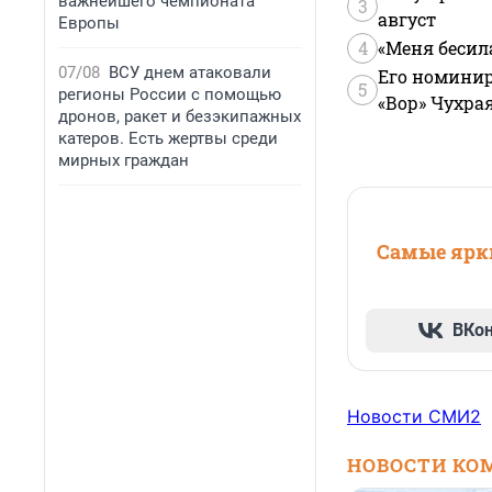
важнейшего чемпионата
3
август
Европы
4
«Меня бесил
07/08
ВСУ днем атаковали
Его номинир
5
регионы России с помощью
«Вор» Чухра
дронов, ракет и безэкипажных
катеров. Есть жертвы среди
мирных граждан
Самые ярки
ВКо
Новости СМИ2
НОВОСТИ КО