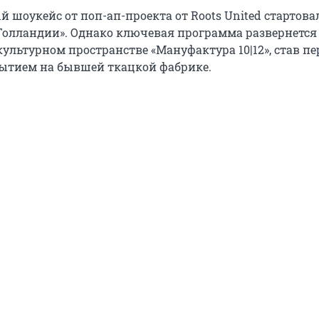
шоукейс от поп-ап-проекта от Roots United стартова
Голландии». Однако ключевая программа развернется
ультурном пространстве «Мануфактура 10|12», став п
ытием на бывшей ткацкой фабрике.