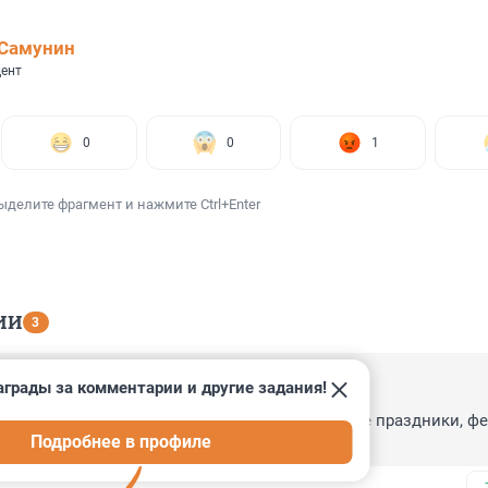
 Самунин
ент
0
0
1
ыделите фрагмент и нажмите Ctrl+Enter
ИИ
3
аграды за комментарии и другие задания!
14:50
ом городе кто-нибудь будет, наконец? Сплошные праздники, фе
Подробнее в профиле
кушки для бездельников.