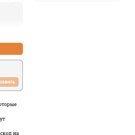
+2
–0
равить
которые
ут
оскоп на