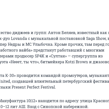
ество диджеев и групп: Антон Беляев, известный как
нк-дуо Lovanda с музыкальной постановкой Saga Show, 
пер Недры и MC Улыбочка. Кроме прочих, там перед г
заботного вайба» предстанут работавший с многими
ерами продюсер SP4K и «Султан» — супергруппа из
уэта «Нееет, ты что», битмейкера Kotzi Brown и джазово
та К-30» проводится командой промоутеров, музыкант
United, создавшей влиятельный петербургский фестив
ки Present Perfect Festival.
ануфактура 10|12» находится по адресу: улица Красно
10–12 лит АШ. Вход с Синопской набережной.