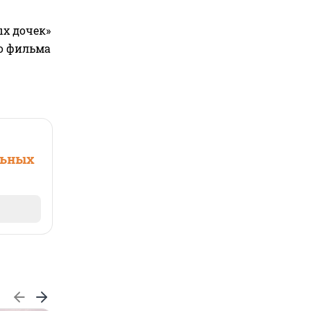
ых дочек»
го фильма
льных