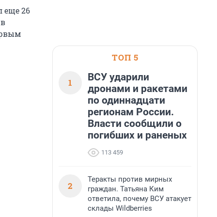
л еще 26
 в
ервым
ТОП 5
ВСУ ударили
1
дронами и ракетами
по одиннадцати
регионам России.
Власти сообщили о
погибших и раненых
113 459
Теракты против мирных
2
граждан. Татьяна Ким
ответила, почему ВСУ атакует
склады Wildberries