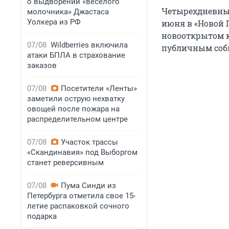
о выдворении «веселого
Четырехдневный 
молочника» Джастаса
Уолкера из РФ
июня в «Новой 
новооткрытом к
07/08
Wildberries включила
публичным соб
атаки БПЛА в страхование
заказов
07/08
Посетители «Ленты»
заметили острую нехватку
овощей после пожара на
распределительном центре
07/08
Участок трассы
«Скандинавия» под Выборгом
станет реверсивным
07/08
Пума Синди из
Петербурга отметила свое 15-
летие распаковкой сочного
подарка