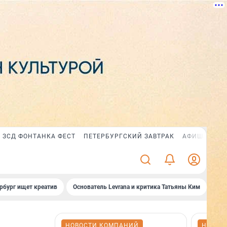
ЗСД ФОНТАНКА ФЕСТ
ПЕТЕРБУРГСКИЙ ЗАВТРАК
АФИША PLUS
рбург ищет креатив
Основатель Levrana и критика Татьяны Ким
Зач
НОВОСТИ КОМПАНИЙ
НОВОС