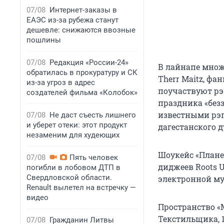
07/08
Интернет-заказы в
ЕАЭС из-за рубежа станут
дешевле: снижаются ввозные
пошлины
07/08
Редакция «России-24»
В лайнапе множ
обратилась в прокуратуру и СК
Therr Maitz, фа
из-за угроз в адрес
поучаствуют рэ
создателей фильма «Колобок»
праздника «без
известными рэп
07/08
Не даст съесть лишнего
и уберет отеки: этот продукт
дагестанского д
незаменим для худеющих
Шоукейс «Плане
07/08
Пять человек
диджеев Roots 
погибли в лобовом ДТП в
Свердловской области.
электронной музы
Renault вылетел на встречку —
видео
Пространство «М
Текстильщика, 
07/08
Гражданин Литвы