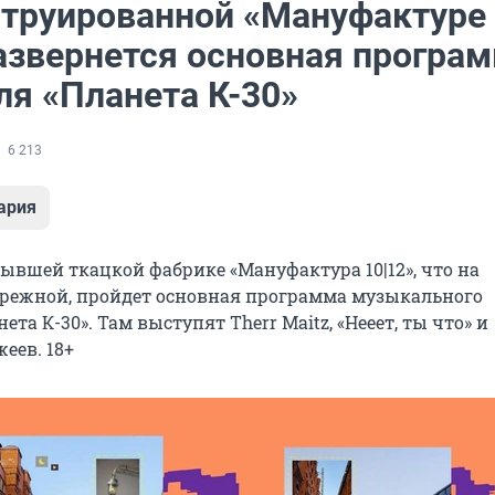
струированной «Мануфактуре
развернется основная програ
ля «Планета К-30»
6 213
ария
бывшей ткацкой фабрике «Мануфактура 10|12», что на
режной, пройдет основная программа музыкального
ета К-30». Там выступят Therr Maitz, «Нееет, ты что» и
еев. 18+