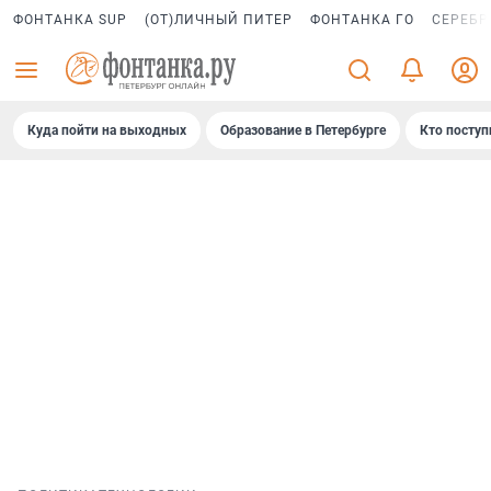
ФОНТАНКА SUP
(ОТ)ЛИЧНЫЙ ПИТЕР
ФОНТАНКА ГО
СЕРЕБР
Куда пойти на выходных
Образование в Петербурге
Кто поступ