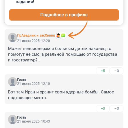
задания!
5
9
0
38
2
Подробнее в профиле
КОММЕНТАРИИ
66
ПрАведник и закОнник
21 июня 2025, 12:20
Может пенсионерам и больным детям наконец то 
помогут не смс, а реальной помощью от государства 
и госструктур?

Плевать гражданам на чужие ядерные программы 
+5
–0
других стран.

Этот РосАтом получает кучи денег федеральных от 
Гость
налогов граждан, только только для граждан - ноль
21 июня 2025, 12:10
Вот там Иран и хранит свои ядерные бомбы. Самое 
подходящее место.
+0
–0
Гость
21 июня 2025, 10:43