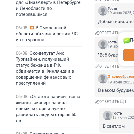
для «ЛизаАлерт» в Петербурге
и Ленобласти по
Гость
19 июня 2025, 
потерявшимся
Добрая новость! 
06/08
В Смоленской
ОТВЕТИТЬ
области объявили режим ЧС
из-за урагана
П
Гость
19 июня 2025, 
06/08
Экс-депутат Ано
"Всё будет, но не 
Туртиайнен, получивший
статус беженца в РФ,
ОТВЕТИТЬ
обвиняется в Финляндии в
совершении финансовых
Отходообразов
19 июня 2025, 
преступлений
В каком будущем
06/08
«От этого зависит ваша
ОТВЕТИТЬ
1
жизнь»: эксперт назвал
навык, который нужно
Гость
развивать людям старше 60
19 июня 202
лет
В светлом