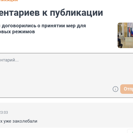
БЛИКАЦИИ
ентариев к публикации
 договорились о принятии мер для
овых режимов
Отп
23:03
ех уже заколебали