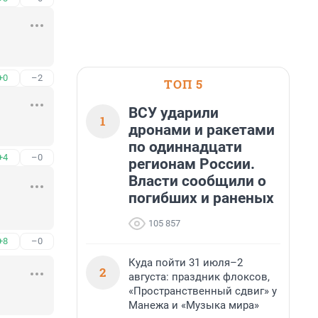
+0
–2
ТОП 5
ВСУ ударили
1
дронами и ракетами
по одиннадцати
+4
–0
регионам России.
Власти сообщили о
погибших и раненых
105 857
+8
–0
Куда пойти 31 июля–2
2
августа: праздник флоксов,
«Пространственный сдвиг» у
Манежа и «Музыка мира»