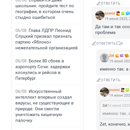
06/08
Справится даже
ОТВЕТИТЬ
школьник: пройдите тест по
географии, в котором очень
posvol
стыдно ошибиться
19 июня 2025, 
Да там и так осо
06/08
Глава ЛДПР Леонид
проблема
Слуцкий призвал признать
партию «Яблоко»
ОТВЕТИТЬ
4
нежелательной организацией
Zet
06/08
Более 80 сбоев в
19 июня 202
аэропорту Сочи: задержки
именно так. а
коснулись и рейсов в
Петербург
ОТВЕТИТЬ
posvol
06/08
Искусственный
19 июня 202
интеллект впервые создал
вирусы, не существующие в
Zet
19 июня 2025
природе. Они смогли
именно так. 
уничтожить кишечную
палочку
Zet, конечно, 