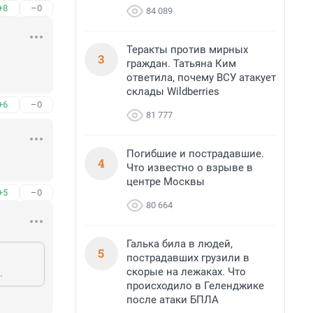
+8
–0
84 089
Теракты против мирных
3
граждан. Татьяна Ким
ответила, почему ВСУ атакует
склады Wildberries
+6
–0
81 777
Погибшие и пострадавшие.
4
Что известно о взрыве в
центре Москвы
+5
–0
80 664
Галька била в людей,
5
пострадавших грузили в
скорые на лежаках. Что
.
происходило в Геленджике
после атаки БПЛА