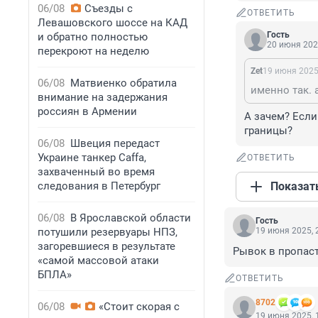
06/08
Съезды с
ОТВЕТИТЬ
Левашовского шоссе на КАД
Гость
и обратно полностью
20 июня 202
перекроют на неделю
Zet
19 июня 2025
06/08
Матвиенко обратила
именно так. 
внимание на задержания
россиян в Армении
А зачем? Если
границы?
06/08
Швеция передаст
Украине танкер Caffa,
ОТВЕТИТЬ
захваченный во время
следования в Петербург
Показат
06/08
В Ярославской области
Гость
потушили резервуары НПЗ,
19 июня 2025, 
загоревшиеся в результате
Рывок в пропас
«самой массовой атаки
БПЛА»
ОТВЕТИТЬ
8702
06/08
«Стоит скорая с
19 июня 2025, 