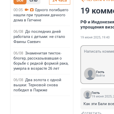
Все
СПБ
24 часа
ПЕРЕЙТИ К ПУ
19 комм
00:05
Одного погибшего
нашли при тушении дачного
дома в Гатчине
РФ и Индонезия
упрощения виз
06/08
До последних дней
работала с детьми: не стало
19 июня 2025, 19:40
Фаины Саевич
06/08
Знаменитая тикток-
блогер, рассказывавшая о
борьбе с редкой формой рака,
умерла в возрасте 26 лет
Гость
Войти
06/08
Два золота с одной
вышки: Терновой снова
победил в Париже
Гость
19 июня 2025, 
Как эти Бали вс
ОТВЕТИТЬ