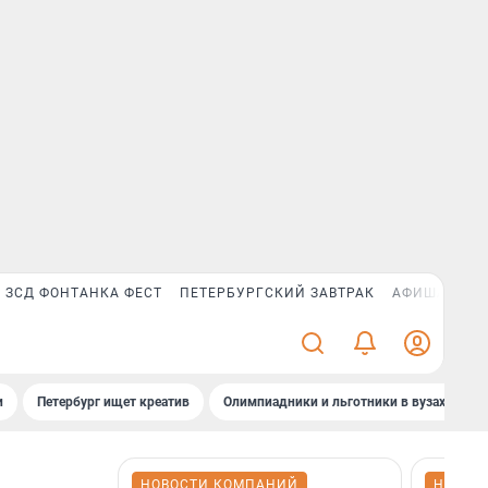
ЗСД ФОНТАНКА ФЕСТ
ПЕТЕРБУРГСКИЙ ЗАВТРАК
АФИША PLUS
и
Петербург ищет креатив
Олимпиадники и льготники в вузах СПб
НОВОСТИ КОМПАНИЙ
НОВОС