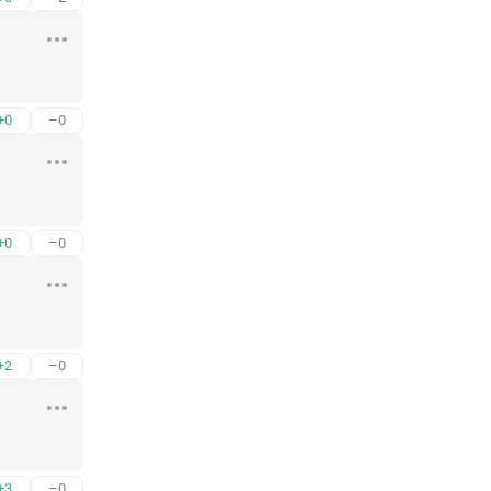
+0
–0
+0
–0
+2
–0
+3
–0