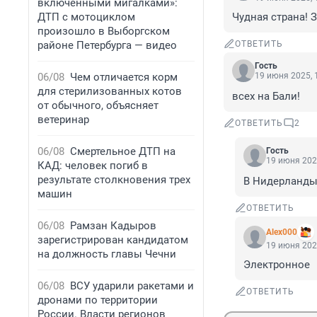
включенными мигалками»:
ДТП с мотоциклом
Чудная страна! 
произошло в Выборгском
районе Петербурга — видео
ОТВЕТИТЬ
Гость
06/08
Чем отличается корм
19 июня 2025, 
для стерилизованных котов
всех на Бали!
от обычного, объясняет
ветеринар
ОТВЕТИТЬ
2
06/08
Смертельное ДТП на
Гость
19 июня 202
КАД: человек погиб в
результате столкновения трех
В Нидерланд
машин
ОТВЕТИТЬ
06/08
Рамзан Кадыров
Alex000
зарегистрирован кандидатом
19 июня 202
на должность главы Чечни
Электронное
06/08
ВСУ ударили ракетами и
ОТВЕТИТЬ
дронами по территории
России. Власти регионов