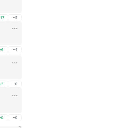
+17
–5
+6
–4
+2
–0
+0
–0