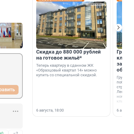
Скидка до 880 000 рублей
Группа
на готовое жильё*
клиен
застро
Теперь квартиру в сданном ЖК
област
«Образцовый квартал 14» можно
купить со специальной скидкой.
Группа А
победите
строител
равить
Ленингра
номинац
клиенто
застройщ
6 августа, 18:00
6 августа,
области»
+0
–2