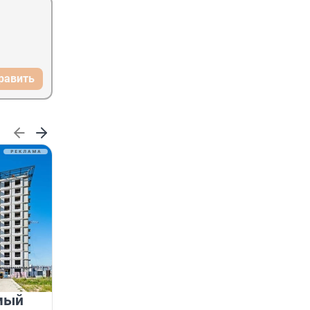
равить
мый
«Лучший проект КРТ»