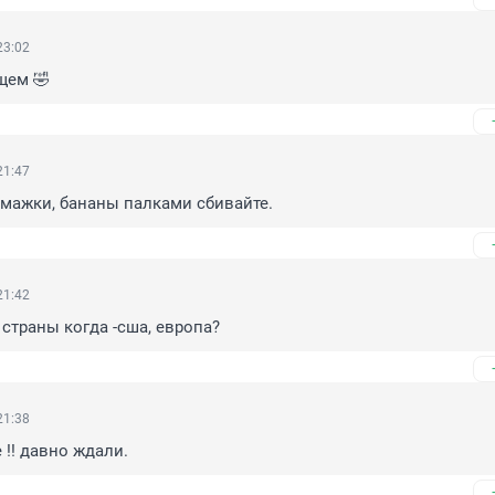
23:02
щем 🤣
21:47
мажки, бананы палками сбивайте.
21:42
страны когда -сша, европа?
21:38
 !! давно ждали.