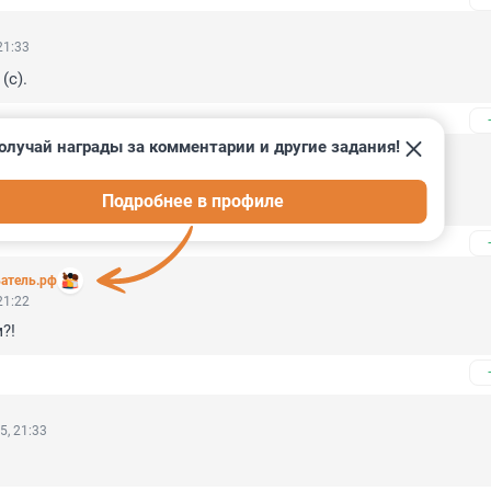
21:33
(с).
олучай награды за комментарии и другие задания!
21:28
Подробнее в профиле
сразу". (с)
атель.рф
21:22
?!
5, 21:33