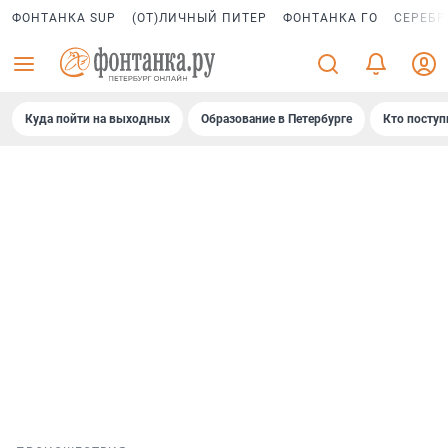
ФОНТАНКА SUP
(ОТ)ЛИЧНЫЙ ПИТЕР
ФОНТАНКА ГО
СЕРЕБР
Куда пойти на выходных
Образование в Петербурге
Кто поступ