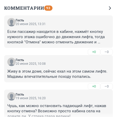
КОММЕНТАРИИ
93
Гость
20 июня 2025, 13:31
Если пассажир находится в кабине, нажмёт кнопку 
нужного этажа ошибочно до движения лифта, тогда 
кнопкой "Отмена" можно отменить движение и 
указать нужный ему этаж. Остановить лифт можно 
+0
–0
кнопкой "Стоп", если такая предусмотрена. В 
случае,если возникают какие-то проблемы при 
Гость
движении, у лифта имеются блокировки, которые 
20 июня 2025, 10:08
срабатывают и останавливают лифт. Это ловители, 
Живу в этом доме, сейчас ехал на этом самом лифте. 
концевые выключатели, СПК при превышении 
Мадамы впечатлительные походу попались.
скорости, автоматы ВА-1,ВА-2. Вот как-то так.
+0
–0
Гость
19 июня 2025, 16:20
Чушь, как можно остановить падающий лифт, нажав 
кнопку отмена? Возиожно просто кабина села на 
ловите ли. У страха глаза велики!