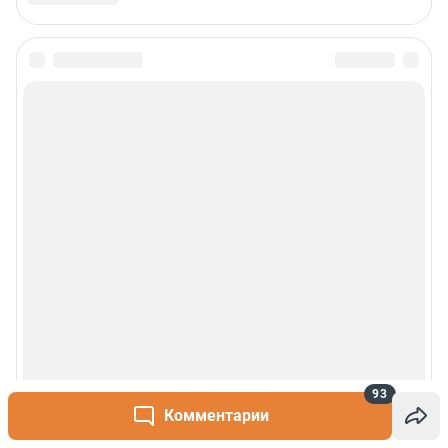
Пользовательское соглашение
Политика обработки персональных данных
Правила использования материалов сайта
Политика использования cookies
Рекомендательные системы
Деятельность в сфере ИТ
Руководство пользователя
Наши награды
© 2000-2026 Фонтанка.Ру
Свидетельство Роскомнадзора ЭЛ № ФС 77-66333 от 14.07.2016
© ООО «Интернет Технологии»
93
Комментарии