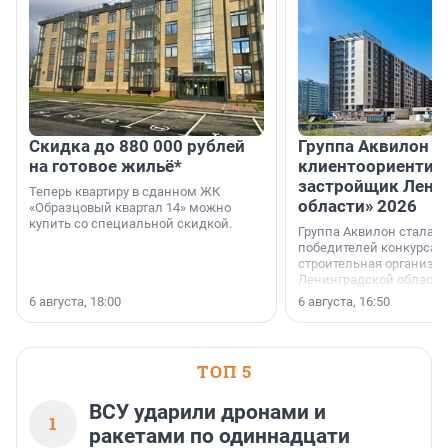
Скидка до 880 000 рублей
Группа Аквилон 
на готовое жильё*
клиентоориентир
застройщик Лени
Теперь квартиру в сданном ЖК
области» 2026
«Образцовый квартал 14» можно
купить со специальной скидкой.
Группа Аквилон стала 
победителей конкурса 
строительная организа
Ленинградской области 
номинации «Самый
6 августа, 18:00
6 августа, 16:50
клиентоориентированн
застройщик Ленинград
области».
ТОП 5
ВСУ ударили дронами и
1
ракетами по одиннадцати