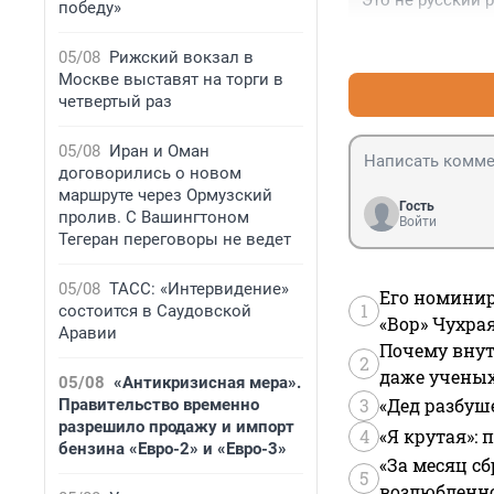
Это не русский 
победу»
05/08
Рижский вокзал в
Москве выставят на торги в
четвертый раз
05/08
Иран и Оман
договорились о новом
маршруте через Ормузский
Гость
пролив. С Вашингтоном
Войти
Тегеран переговоры не ведет
05/08
ТАСС: «Интервидение»
Его номинир
1
состоится в Саудовской
«Вор» Чухра
Аравии
Почему внут
2
даже учены
05/08
«Антикризисная мера».
3
«Дед разбуш
Правительство временно
разрешило продажу и импорт
4
«Я крутая»:
бензина «Евро-2» и «Евро-3»
«За месяц сб
5
возлюбленной