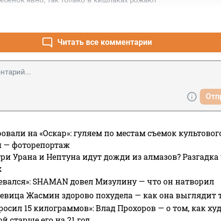
ребёнок явно; так только в кишлаках рожают
Читать все комментарии
Отп
овали на «Оскар»: гуляем по местам съемок культово
я — фоторепортаж
ри Урана и Нептуна идут дожди из алмазов? Разгадка
х
евался»: SHAMAN довел Мизулину — что он натворил
 певица Жасмин здорово похудела — как она выглядит 
росил 15 килограммов»: Влад Прохоров — о том, как худе
 старше его на 21 год