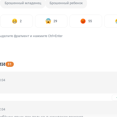
Брошенный младенец
Брошенный ребенок
2
29
55
ыделите фрагмент и нажмите Ctrl+Enter
ИИ
31
3:04
2:04