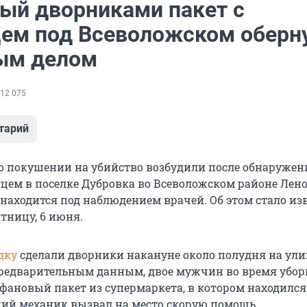
ый дворниками пакет с
ем под Всеволожском оберн
ым делом
12 075
тарий
 о покушении на убийство возбудили после обнаружен
нцем в поселке Дубровка во Всеволожском районе Лено
 находится под наблюдением врачей. Об этом стало из
тницу, 6 июня.
дку
сделали дворники накануне около полудня на ули
редварительным данным, двое мужчин во время убор
фановый пакет из супермаркета, в котором находился
й механик вызвал на место скорую помощь.