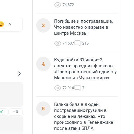
74 872
Погибшие и пострадавшие.
3
15
Что известно о взрыве в
центре Москвы
74 637
215
Куда пойти 31 июля–2
4
августа: праздник флоксов,
«Пространственный сдвиг» у
Манежа и «Музыка мира»
72 914
7
Галька била в людей,
5
пострадавших грузили в
+0
–0
скорые на лежаках. Что
происходило в Геленджике
после атаки БПЛА