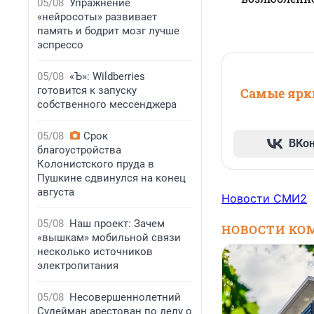
05/08
Упражнение
«нейросоты» развивает
память и бодрит мозг лучше
эспрессо
05/08
«Ъ»: Wildberries
готовится к запуску
Самые ярки
собственного мессенджера
05/08
Срок
ВКо
благоустройства
Колонистского пруда в
Пушкине сдвинулся на конец
августа
Новости СМИ2
05/08
Наш проект: Зачем
НОВОСТИ КО
«вышкам» мобильной связи
несколько источников
электропитания
05/08
Несовершеннолетний
Сулейман арестован по делу о