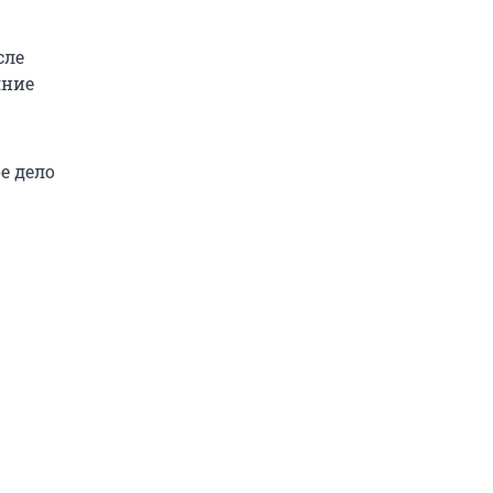
сле
яние
е дело