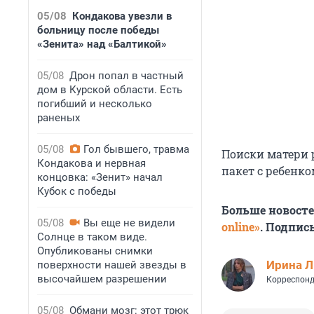
05/08
Кондакова увезли в
больницу после победы
«Зенита» над «Балтикой»
05/08
Дрон попал в частный
дом в Курской области. Есть
погибший и несколько
раненых
05/08
Гол бывшего, травма
Поиски матери 
Кондакова и нервная
пакет с ребенк
концовка: «Зенит» начал
Кубок с победы
Больше новост
05/08
Вы еще не видели
online»
. Подпис
Солнце в таком виде.
Опубликованы снимки
Ирина 
поверхности нашей звезды в
высочайшем разрешении
Корреспонд
05/08
Обмани мозг: этот трюк