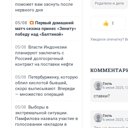
Родители и дети
поможет вам заснуть после
нервного дня
05/08
Первый домашний
2
матч сезона принес «Зениту»
победу над «Балтикой»
Увидели опечатку? В
05/08
Власти Индонезии
планируют заключить с
Россией долгосрочный
контракт на поставки нефти
КОММЕНТАР
05/08
Петербурженку, которую
облил кислотой бывший,
Гость
6 июня 2025, 1
скоро выписывают. Впереди
— множество операций
ставки?
05/08
Выборы в
экстремальной ситуации.
Гость
Памфилова назвала участие в
6 июня 2025, 1
голосовании «вкладом в