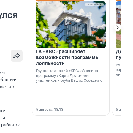
улся
ГК «КВС» расширяет
Дом ил
возможности программы
лучше 
лояльности
Взвешива
варианто
Группа компаний «КВС» обновила
ия
лишнего 
программу «Карта Друга» для
бласти.
участников «Клуба Ваших Соседей».
вестно
5 августа, 18:13
5 августа,
це
ки
 ребенок.