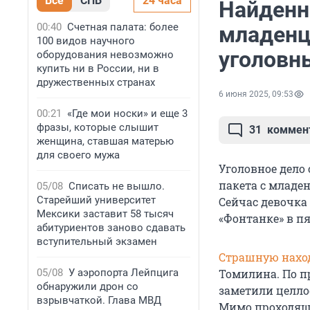
Все
СПБ
24 часа
Найденн
00:40
Счетная палата: более
младенц
100 видов научного
уголовн
оборудования невозможно
купить ни в России, ни в
дружественных странах
6 июня 2025, 09:53
00:21
«Где мои носки» и еще 3
фразы, которые слышит
31
коммен
женщина, ставшая матерью
для своего мужа
Уголовное дело
пакета с младе
05/08
Списать не вышло.
Старейший университет
Сейчас девочка
Мексики заставит 58 тысяч
«Фонтанке» в пя
абитуриентов заново сдавать
вступительный экзамен
Страшную нахо
05/08
У аэропорта Лейпцига
Томилина. По п
обнаружили дрон со
заметили целло
взрывчаткой. Глава МВД
Мимо проходящи