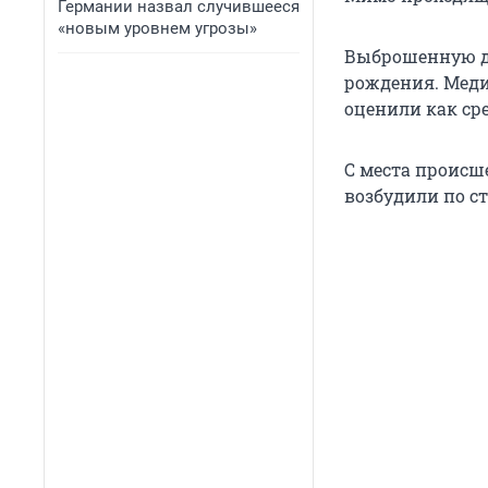
Германии назвал случившееся
«новым уровнем угрозы»
Выброшенную де
рождения. Меди
оценили как ср
С места происш
возбудили по с