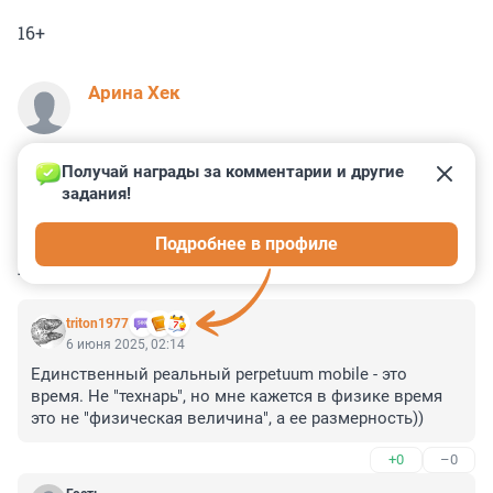
16+
Арина Хек
Получай награды за комментарии и другие 
задания!
1
0
0
0
0
Подробнее в профиле
КОММЕНТАРИИ
6
triton1977
6 июня 2025, 02:14
Единственный реальный perpetuum mobile - это 
время. Не "технарь", но мне кажется в физике время 
это не "физическая величина", а ее размерность))
+0
–0