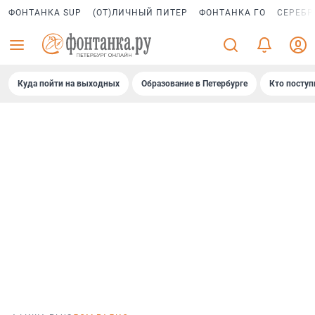
ФОНТАНКА SUP
(ОТ)ЛИЧНЫЙ ПИТЕР
ФОНТАНКА ГО
СЕРЕБР
Куда пойти на выходных
Образование в Петербурге
Кто поступ