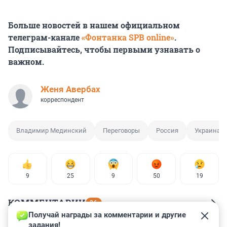
Больше новостей в нашем официальном
телеграм-канале
«Фонтанка SPB online»
.
Подписывайтесь, чтобы первыми узнавать о
важном.
Женя Авербах
корреспондент
Владимир Мединский
Переговоры
Россия
Украина
9
25
9
50
19
КОММЕНТАРИИ
36
Получай награды за комментарии и другие 
задания!
Гость