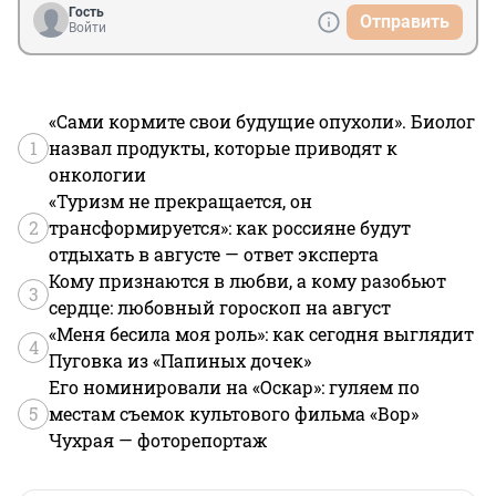
Гость
Отправить
Войти
«Сами кормите свои будущие опухоли». Биолог
1
назвал продукты, которые приводят к
онкологии
«Туризм не прекращается, он
2
трансформируется»: как россияне будут
отдыхать в августе — ответ эксперта
Кому признаются в любви, а кому разобьют
3
сердце: любовный гороскоп на август
«Меня бесила моя роль»: как сегодня выглядит
4
Пуговка из «Папиных дочек»
Его номинировали на «Оскар»: гуляем по
5
местам съемок культового фильма «Вор»
Чухрая — фоторепортаж