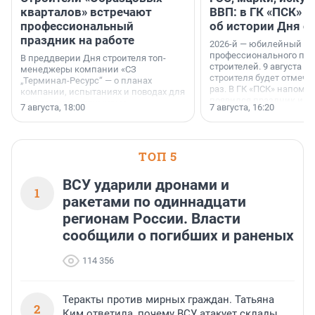
кварталов» встречают
ВВП: в ГК «ПСК» р
профессиональный
об истории Дня с
праздник на работе
2026-й — юбилейный го
профессионального пр
В преддверии Дня строителя топ-
строителей. 9 августа 2
менеджеры компании «СЗ
строителя будет отмечат
„Терминал-Ресурс“ — о планах
раз. В ГК «ПСК» напомни
компании, испытаниях и поводах для
появился праздник и к
осторожного оптимизма.
7 августа, 18:00
7 августа, 16:20
поменялась роль строит
ТОП 5
ВСУ ударили дронами и
1
ракетами по одиннадцати
регионам России. Власти
сообщили о погибших и раненых
114 356
Теракты против мирных граждан. Татьяна
2
Ким ответила, почему ВСУ атакует склады