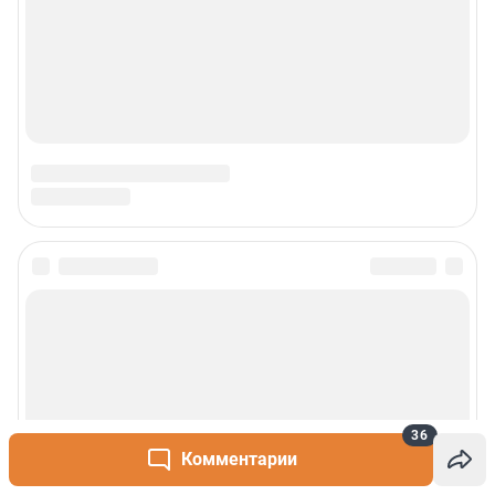
Наши мероприятия
О компании
Наши вакансии
Статистика канала в MAX
Все города сети
Проекты
Мобильное приложение
Google Play
App Store
36
Комментарии
App Gallery
RuStore