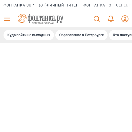
ФОНТАНКА SUP
(ОТ)ЛИЧНЫЙ ПИТЕР
ФОНТАНКА ГО
СЕРЕБР
Куда пойти на выходных
Образование в Петербурге
Кто поступ