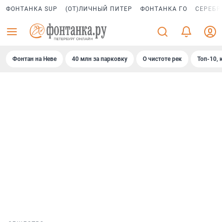
ФОНТАНКА SUP
(ОТ)ЛИЧНЫЙ ПИТЕР
ФОНТАНКА ГО
СЕРЕБР
Фонтан на Неве
40 млн за парковку
О чистоте рек
Топ-10, 