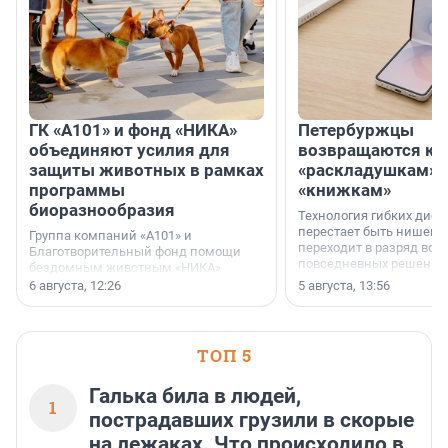
ГК «А101» и фонд «НИКА»
Петербуржцы
объединяют усилия для
возвращаются к
защиты животных в рамках
«раскладушкам» 
программы
«книжкам»
биоразнообразия
Технология гибких дисп
перестает быть нишевы
Группа компаний «А101» и
переходит в разряд вос
Благотворительный фонд помощи
повседневных решений
бездомным животным «НИКА»
заключили соглашение о
6 августа, 12:26
5 августа, 13:56
стратегическом сотрудничестве.
ТОП 5
Галька била в людей,
1
пострадавших грузили в скорые
на лежаках. Что происходило в