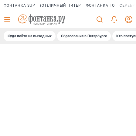
ФОНТАНКА SUP
(ОТ)ЛИЧНЫЙ ПИТЕР
ФОНТАНКА ГО
СЕРЕБР
Куда пойти на выходных
Образование в Петербурге
Кто поступ