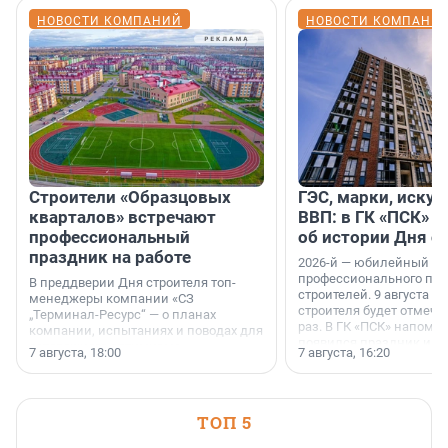
НОВОСТИ КОМПАНИЙ
НОВОСТИ КОМПАНИ
Строители «Образцовых
ГЭС, марки, искус
кварталов» встречают
ВВП: в ГК «ПСК» р
профессиональный
об истории Дня с
праздник на работе
2026-й — юбилейный го
профессионального пр
В преддверии Дня строителя топ-
строителей. 9 августа 2
менеджеры компании «СЗ
строителя будет отмечат
„Терминал-Ресурс“ — о планах
раз. В ГК «ПСК» напомни
компании, испытаниях и поводах для
появился праздник и к
осторожного оптимизма.
7 августа, 18:00
7 августа, 16:20
поменялась роль строит
ТОП 5