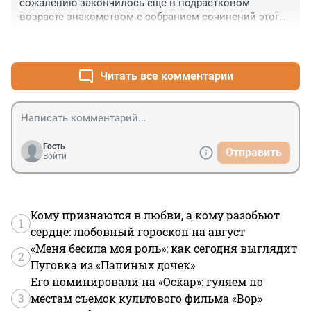
сожалению закончилось еще в подрастковом 
возрасте знакомством с собранием сочинений этого 
мегалитературного лягушатника - удивился, сколько 
+2
–1
предстоит прочитать в будущем, и до сих пор по 
моему осилил один из небольших "новел" Бальзака))
Читать все комментарии
Гость
Отправить
Войти
Кому признаются в любви, а кому разобьют
1
сердце: любовный гороскоп на август
«Меня бесила моя роль»: как сегодня выглядит
2
Пуговка из «Папиных дочек»
Его номинировали на «Оскар»: гуляем по
3
местам съемок культового фильма «Вор»