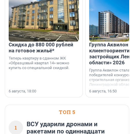
Скидка до 880 000 рублей
Группа Аквилон 
на готовое жильё*
клиентоориентир
застройщик Лени
Теперь квартиру в сданном ЖК
области» 2026
«Образцовый квартал 14» можно
купить со специальной скидкой.
Группа Аквилон стала 
победителей конкурса 
строительная организа
Ленинградской области 
номинации «Самый
6 августа, 18:00
6 августа, 16:50
клиентоориентированн
застройщик Ленинград
области».
ТОП 5
ВСУ ударили дронами и
1
ракетами по одиннадцати