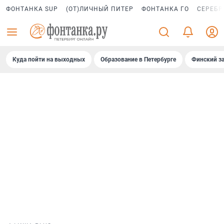
ФОНТАНКА SUP
(ОТ)ЛИЧНЫЙ ПИТЕР
ФОНТАНКА ГО
СЕРЕБР
Куда пойти на выходных
Образование в Петербурге
Финский за