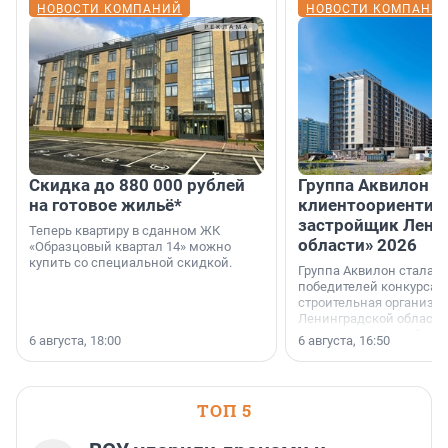
НОВОСТИ КОМПАНИЙ
НОВОСТИ КОМПАНИ
Скидка до 880 000 рублей
Группа Аквилон 
на готовое жильё*
клиентоориентир
застройщик Лени
Теперь квартиру в сданном ЖК
области» 2026
«Образцовый квартал 14» можно
купить со специальной скидкой.
Группа Аквилон стала 
победителей конкурса 
строительная организа
Ленинградской области 
номинации «Самый
6 августа, 18:00
6 августа, 16:50
клиентоориентированн
застройщик Ленинград
области».
ТОП 5