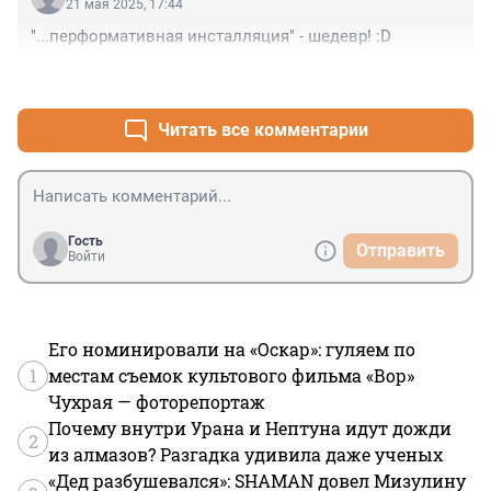
21 мая 2025, 17:44
"...перформативная инсталляция" - шедевр! :D
+0
–0
Читать все комментарии
Гость
Отправить
Войти
Его номинировали на «Оскар»: гуляем по
1
местам съемок культового фильма «Вор»
Чухрая — фоторепортаж
Почему внутри Урана и Нептуна идут дожди
2
из алмазов? Разгадка удивила даже ученых
«Дед разбушевался»: SHAMAN довел Мизулину