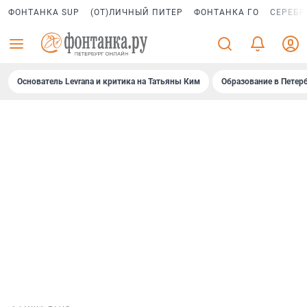
ФОНТАНКА SUP
(ОТ)ЛИЧНЫЙ ПИТЕР
ФОНТАНКА ГО
СЕРЕБР
Основатель Levrana и критика на Татьяны Ким
Образование в Петер