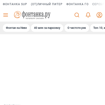
ФОНТАНКА SUP
(ОТ)ЛИЧНЫЙ ПИТЕР
ФОНТАНКА ГО
СЕРЕБР
Фонтан на Неве
40 млн за парковку
О чистоте рек
Топ-10, 