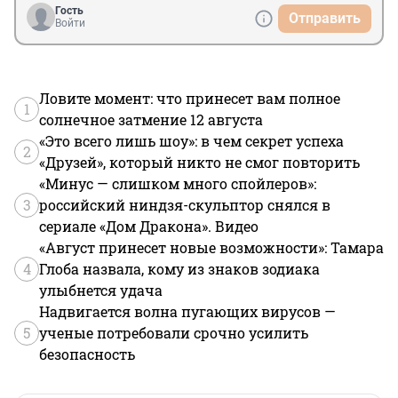
Гость
Отправить
Войти
Ловите момент: что принесет вам полное
1
солнечное затмение 12 августа
«Это всего лишь шоу»: в чем секрет успеха
2
«Друзей», который никто не смог повторить
«Минус — слишком много спойлеров»:
3
российский ниндзя-скульптор снялся в
сериале «Дом Дракона». Видео
«Август принесет новые возможности»: Тамара
4
Глоба назвала, кому из знаков зодиака
улыбнется удача
Надвигается волна пугающих вирусов —
5
ученые потребовали срочно усилить
безопасность