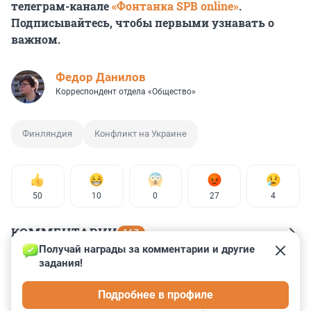
телеграм-канале
«Фонтанка SPB online»
.
Подписывайтесь, чтобы первыми узнавать о
важном.
Федор Данилов
Корреспондент отдела «Общество»
Финляндия
Конфликт на Украине
50
10
0
27
4
КОММЕНТАРИИ
167
Получай награды за комментарии и другие 
задания!
Гость
19 мая 2025, 16:41
Подробнее в профиле
Надо разбомбить все склады в Финляндии