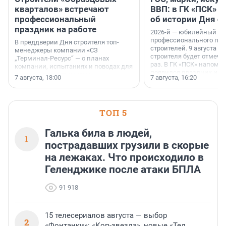
кварталов» встречают
ВВП: в ГК «ПСК» р
профессиональный
об истории Дня с
праздник на работе
2026-й — юбилейный го
профессионального пр
В преддверии Дня строителя топ-
строителей. 9 августа 2
менеджеры компании «СЗ
строителя будет отмечат
„Терминал-Ресурс“ — о планах
раз. В ГК «ПСК» напомни
компании, испытаниях и поводах для
появился праздник и к
осторожного оптимизма.
7 августа, 18:00
7 августа, 16:20
поменялась роль строит
ТОП 5
Галька била в людей,
1
пострадавших грузили в скорые
на лежаках. Что происходило в
Геленджике после атаки БПЛА
91 918
15 телесериалов августа — выбор
2
«Фонтанки»: «Коп-звезда», новые «Тед