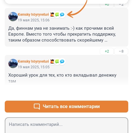
+0
–2
Kemsky höyryveturi
19 мая 2025, 15:06
Да, финнам ума не занимать :-) как прочими всей 
Европе. Вместо того чтобы прекратить поддержку, 
таким образом способствовать скорейшему 
установлению мира, они продолжают помогать тем 
+2
–8
самым затягивать конфликт на годы
Kemsky höyryveturi
19 мая 2025, 15:05
Хороший урок для тех, кто кто вкладывал денежку 
там
+0
–0
Читать все комментарии