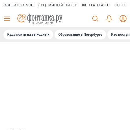
ФОНТАНКА SUP
(ОТ)ЛИЧНЫЙ ПИТЕР
ФОНТАНКА ГО
СЕРЕБР
Куда пойти на выходных
Образование в Петербурге
Кто поступ