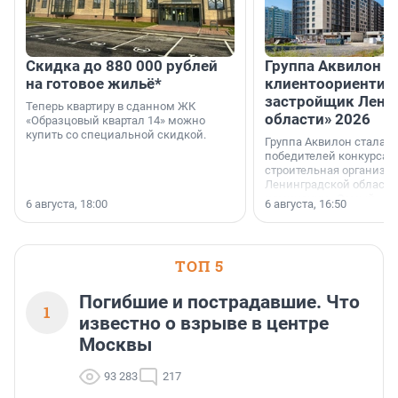
Скидка до 880 000 рублей
Группа Аквилон 
на готовое жильё*
клиентоориентир
застройщик Лени
Теперь квартиру в сданном ЖК
области» 2026
«Образцовый квартал 14» можно
купить со специальной скидкой.
Группа Аквилон стала 
победителей конкурса 
строительная организа
Ленинградской области 
номинации «Самый
6 августа, 18:00
6 августа, 16:50
клиентоориентированн
застройщик Ленинград
области».
ТОП 5
Погибшие и пострадавшие. Что
1
известно о взрыве в центре
Москвы
93 283
217