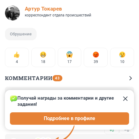
Артур Токарев
корреспондент отдела происшествий
Обрушение
4
18
17
39
10
КОММЕНТАРИИ
43
Гость
6 мая 2025, 22:41
Получай награды за комментарии и другие 
задания!
Ремонт выполнялся без проекта 
неквалифицированными работниками. Обычный для 
Подробнее в профиле
нашего времени беспредел.
+0
–0