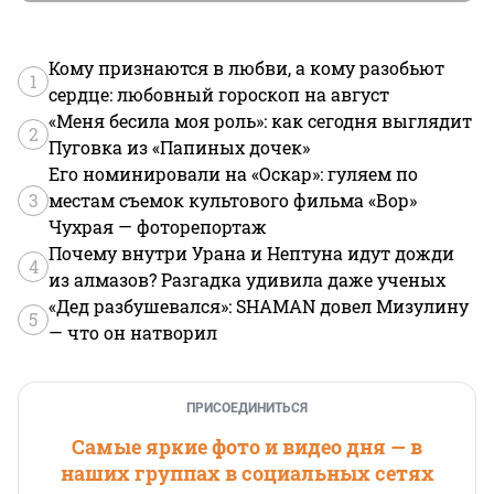
Кому признаются в любви, а кому разобьют
1
сердце: любовный гороскоп на август
«Меня бесила моя роль»: как сегодня выглядит
2
Пуговка из «Папиных дочек»
Его номинировали на «Оскар»: гуляем по
3
местам съемок культового фильма «Вор»
Чухрая — фоторепортаж
Почему внутри Урана и Нептуна идут дожди
4
из алмазов? Разгадка удивила даже ученых
«Дед разбушевался»: SHAMAN довел Мизулину
5
— что он натворил
ПРИСОЕДИНИТЬСЯ
Самые яркие фото и видео дня — в
наших группах в социальных сетях