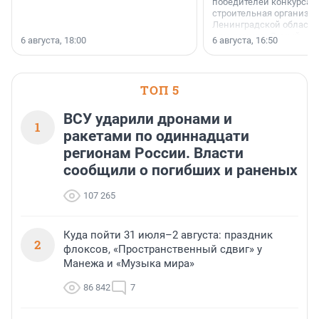
победителей конкурса 
строительная организа
Ленинградской области 
номинации «Самый
6 августа, 18:00
6 августа, 16:50
клиентоориентированн
застройщик Ленинград
области».
ТОП 5
ВСУ ударили дронами и
1
ракетами по одиннадцати
регионам России. Власти
сообщили о погибших и раненых
107 265
Куда пойти 31 июля–2 августа: праздник
2
флоксов, «Пространственный сдвиг» у
Манежа и «Музыка мира»
86 842
7