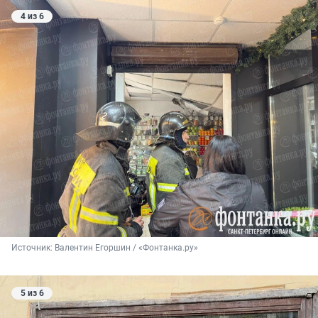
4 из 6
Источник: 
Валентин Егоршин / «Фонтанка.ру»
5 из 6