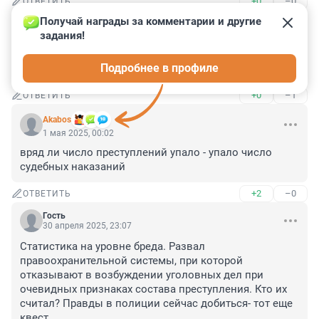
+0
–0
ОТВЕТИТЬ
Получай награды за комментарии и другие 
Гость
1 мая 2025, 22:05
задания!
надо придать очистительному огню, возможно 
Подробнее в профиле
подействует, но это не точно
+0
–1
ОТВЕТИТЬ
Akabos
1 мая 2025, 00:02
вряд ли число преступлений упало - упало число 
судебных наказаний
+2
–0
ОТВЕТИТЬ
Гость
30 апреля 2025, 23:07
Статистика на уровне бреда. Развал 
правоохранительной системы, при которой 
отказывают в возбуждении уголовных дел при 
очевидных признаках состава преступления. Кто их 
считал? Правды в полиции сейчас добиться- тот еще 
квест.