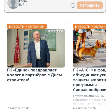
Гость
Войти
Отправить
НОВОСТИ КОМПАНИЙ
НОВОСТИ КОМПАНИ
ГК «Едино» поздравляет
ГК «А101» и фонд
коллег и партнёров с Днём
объединяют усил
строителя!
защиты животных
программы
биоразнообразия
Группа компаний «А101»
Благотворительный фо
бездомным животным 
заключили соглашение
7 августа, 13:41
6 августа, 12:26