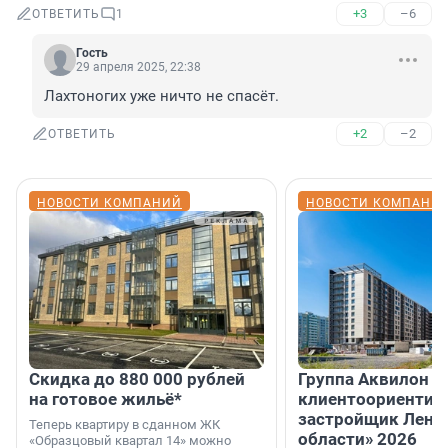
+3
–6
ОТВЕТИТЬ
1
Гость
29 апреля 2025, 22:38
Лахтоногих уже ничто не спасёт.
+2
–2
ОТВЕТИТЬ
НОВОСТИ КОМПАНИЙ
НОВОСТИ КОМПАНИ
Скидка до 880 000 рублей
Группа Аквилон 
на готовое жильё*
клиентоориентир
застройщик Лени
Теперь квартиру в сданном ЖК
области» 2026
«Образцовый квартал 14» можно