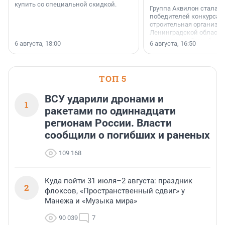
купить со специальной скидкой.
Группа Аквилон стала 
победителей конкурса 
строительная организа
Ленинградской области 
номинации «Самый
6 августа, 18:00
6 августа, 16:50
клиентоориентированн
застройщик Ленинград
области».
ТОП 5
ВСУ ударили дронами и
1
ракетами по одиннадцати
регионам России. Власти
сообщили о погибших и раненых
109 168
Куда пойти 31 июля–2 августа: праздник
2
флоксов, «Пространственный сдвиг» у
Манежа и «Музыка мира»
90 039
7