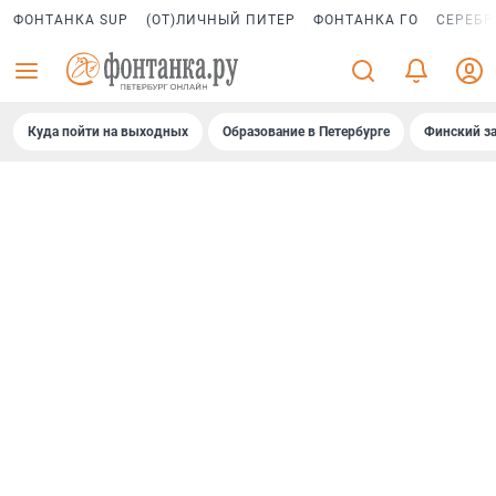
ФОНТАНКА SUP
(ОТ)ЛИЧНЫЙ ПИТЕР
ФОНТАНКА ГО
СЕРЕБР
Куда пойти на выходных
Образование в Петербурге
Финский за