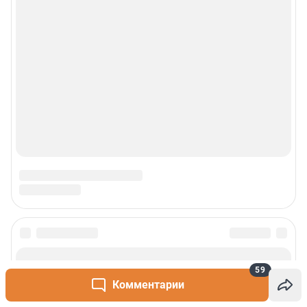
Техподдержка
Реклама
Наши мероприятия
О компании
Наши вакансии
Статистика канала в MAX
Все города сети
Проекты
59
Комментарии
Мобильное приложение