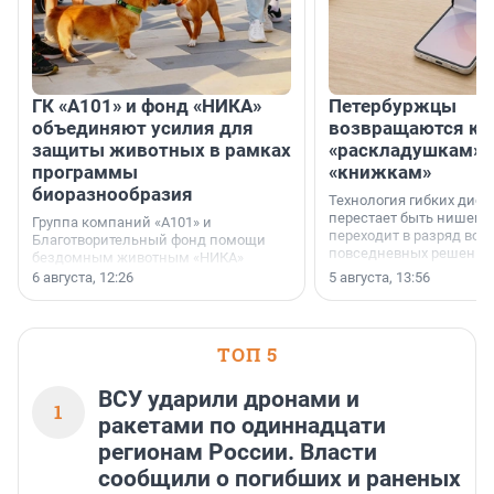
ГК «А101» и фонд «НИКА»
Петербуржцы
объединяют усилия для
возвращаются к
защиты животных в рамках
«раскладушкам» 
программы
«книжкам»
биоразнообразия
Технология гибких дисп
перестает быть нишевы
Группа компаний «А101» и
переходит в разряд вос
Благотворительный фонд помощи
повседневных решений
бездомным животным «НИКА»
заключили соглашение о
6 августа, 12:26
5 августа, 13:56
стратегическом сотрудничестве.
ТОП 5
ВСУ ударили дронами и
1
ракетами по одиннадцати
регионам России. Власти
сообщили о погибших и раненых