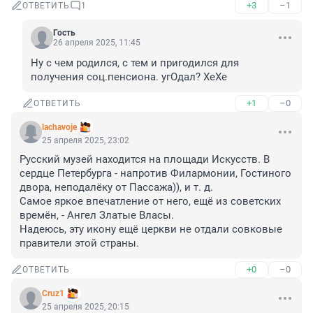
+3
–1
ОТВЕТИТЬ
1
Гость
26 апреля 2025, 11:45
Ну с чем родился, с тем и пригодился для 
получения соц.пенсиона. угОдал? ХеХе
+1
–0
ОТВЕТИТЬ
lachavoje
25 апреля 2025, 23:02
Русский музей находится на площади Искусств. В 
сердце Петербурга - напротив Филармонии, Гостиного 
двора, неподалёку от Пассажа)), и т. д.

Самое яркое впечатление от него, ещё из советских 
времён, - Ангел Златые Власы.

Надеюсь, эту икону ещё церкви не отдали совковые 
правители этой страны.
+0
–0
ОТВЕТИТЬ
Cruz1
25 апреля 2025, 20:15