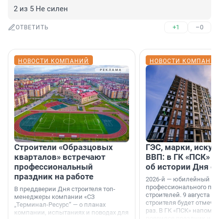
2 из 5 Не силен
+1
–0
ОТВЕТИТЬ
НОВОСТИ КОМПАНИЙ
НОВОСТИ КОМПАНИ
Строители «Образцовых
ГЭС, марки, искус
кварталов» встречают
ВВП: в ГК «ПСК» р
профессиональный
об истории Дня с
праздник на работе
2026-й — юбилейный го
профессионального пр
В преддверии Дня строителя топ-
строителей. 9 августа 2
менеджеры компании «СЗ
строителя будет отмечат
„Терминал-Ресурс“ — о планах
раз. В ГК «ПСК» напомни
компании, испытаниях и поводах для
появился праздник и к