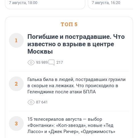
осторожного оптимизма.
7 августа, 18:00
7 августа, 16:20
поменялась роль строит
ТОП 5
Погибшие и пострадавшие. Что
1
известно о взрыве в центре
Москвы
93 989
217
Галька била в людей, пострадавших грузили
2
в скорые на лежаках. Что происходило в
Геленджике после атаки БПЛА
87 641
15 телесериалов августа — выбор
3
«Фонтанки»: «Коп-звезда», новые «Тед
Лассо» и «Джек Ричер», «Одержимость»