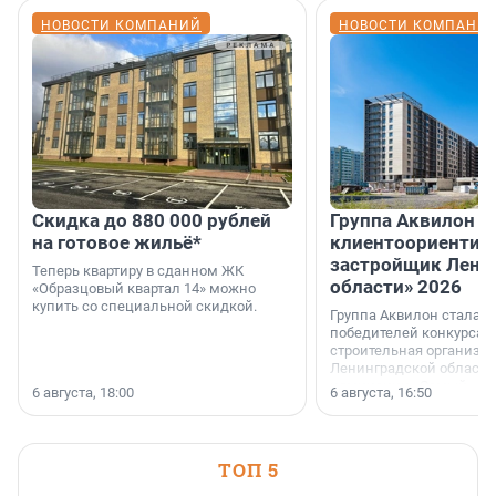
НОВОСТИ КОМПАНИЙ
НОВОСТИ КОМПАНИ
Скидка до 880 000 рублей
Группа Аквилон 
на готовое жильё*
клиентоориентир
застройщик Лени
Теперь квартиру в сданном ЖК
области» 2026
«Образцовый квартал 14» можно
купить со специальной скидкой.
Группа Аквилон стала 
победителей конкурса 
строительная организа
Ленинградской области 
номинации «Самый
6 августа, 18:00
6 августа, 16:50
клиентоориентированн
застройщик Ленинград
области».
ТОП 5