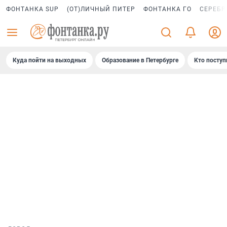
ФОНТАНКА SUP
(ОТ)ЛИЧНЫЙ ПИТЕР
ФОНТАНКА ГО
СЕРЕБР
Куда пойти на выходных
Образование в Петербурге
Кто поступ