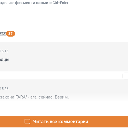
ыделите фрагмент и нажмите Ctrl+Enter
ИИ
37
 16:16
дцы 

 15:36
закона FARA" - ага, сейчас. Верим.
Читать все комментарии