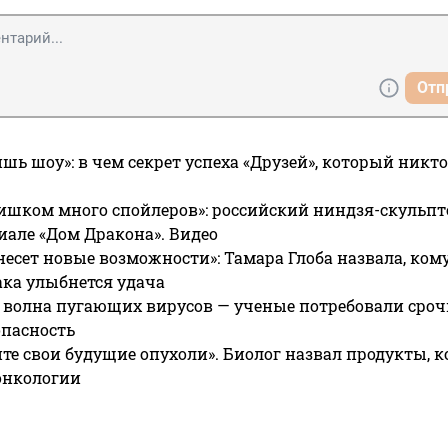
Отп
ишь шоу»: в чем секрет успеха «Друзей», который никто
ишком много спойлеров»: российский ниндзя-скульпт
риале «Дом Дракона». Видео
несет новые возможности»: Тамара Глоба назвала, кому
ака улыбнется удача
 волна пугающих вирусов — ученые потребовали сроч
опасность
те свои будущие опухоли». Биолог назвал продукты, 
онкологии