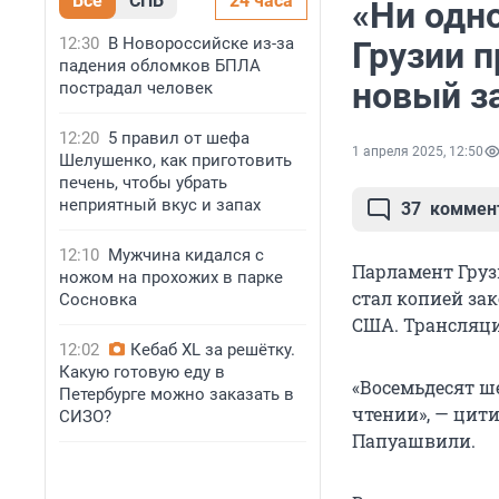
Все
СПБ
24 часа
«Ни одно
12:30
В Новороссийске из-за
Грузии 
падения обломков БПЛА
новый за
пострадал человек
12:20
5 правил от шефа
1 апреля 2025, 12:50
Шелушенко, как приготовить
печень, чтобы убрать
неприятный вкус и запах
37
коммен
12:10
Мужчина кидался с
Парламент Груз
ножом на прохожих в парке
стал копией зак
Сосновка
США. Трансляци
12:02
Кебаб XL за решётку.
Какую готовую еду в
«Восемьдесят ше
Петербурге можно заказать в
чтении», — цит
СИЗО?
Папуашвили.