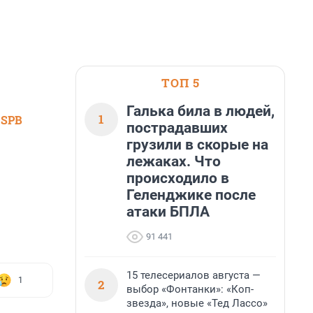
ТОП 5
Галька била в людей,
1
 SPB
пострадавших
грузили в скорые на
лежаках. Что
происходило в
Геленджике после
атаки БПЛА
91 441
15 телесериалов августа —
1
2
выбор «Фонтанки»: «Коп-
звезда», новые «Тед Лассо»