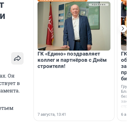
т
ии
ГК «Едино» поздравляет
ГК «А1
коллег и партнёров с Днём
объеди
строителя!
защит
прогр
ах. Он
биора
ствует в
Группа к
ламента.
Благотв
бездомн
заключил
стратеги
ретьем
7 августа, 13:41
6 августа,