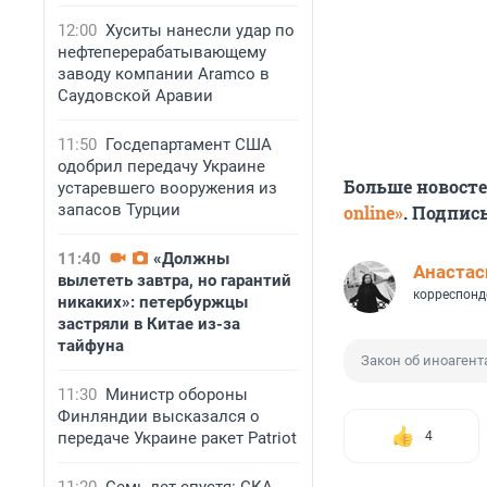
12:00
Хуситы нанесли удар по
нефтеперерабатывающему
заводу компании Aramco в
Саудовской Аравии
11:50
Госдепартамент США
одобрил передачу Украине
Больше новост
устаревшего вооружения из
запасов Турции
online»
. Подпис
11:40
«Должны
Анастас
вылететь завтра, но гарантий
корреспонд
никаких»: петербуржцы
застряли в Китае из-за
тайфуна
Закон об иноагент
11:30
Министр обороны
Финляндии высказался о
передаче Украине ракет Patriot
4