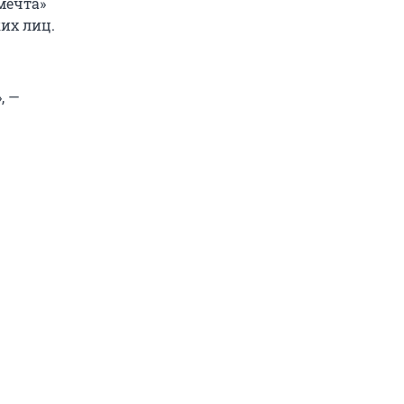
мечта»
их лиц.
, —