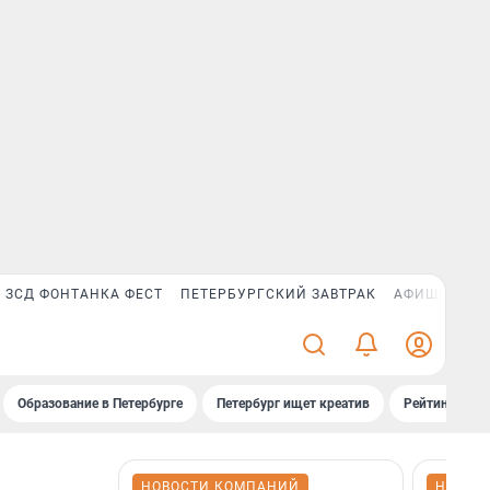
ЗСД ФОНТАНКА ФЕСТ
ПЕТЕРБУРГСКИЙ ЗАВТРАК
АФИША PLUS
Образование в Петербурге
Петербург ищет креатив
Рейтинги «Фо
НОВОСТИ КОМПАНИЙ
НОВОС