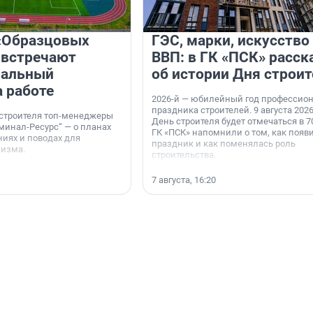
«Образцовых
ГЭС, марки, искусство
 встречают
ВВП: в ГК «ПСК» расск
нальный
об истории Дня строит
а работе
2026-й — юбилейный год профессио
праздника строителей. 9 августа 2026
 строителя топ-менеджеры
День строителя будет отмечаться в 70
минал-Ресурс“ — о планах
ГК «ПСК» напомнили о том, как появ
иях и поводах для
праздник и как поменялась роль
мизма.
строительства.
7 августа, 16:20