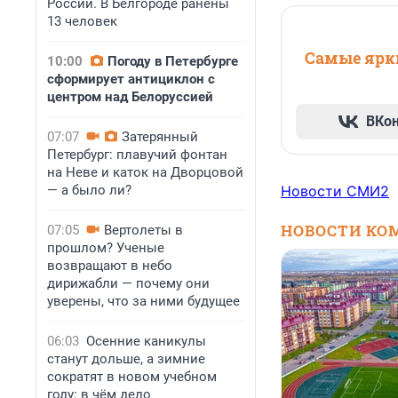
России. В Белгороде ранены
13 человек
Самые ярки
10:00
Погоду в Петербурге
сформирует антициклон с
центром над Белоруссией
ВКо
07:07
Затерянный
Петербург: плавучий фонтан
на Неве и каток на Дворцовой
— а было ли?
Новости СМИ2
НОВОСТИ КО
07:05
Вертолеты в
прошлом? Ученые
возвращают в небо
дирижабли — почему они
уверены, что за ними будущее
06:03
Осенние каникулы
станут дольше, а зимние
сократят в новом учебном
году: в чём дело