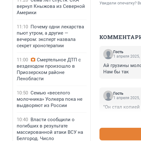
11:20
Семь лет спустя: СКА
Увидели опечатку? В
вернул Кныжова из Северной
Америки
11:10
Почему одни лекарства
пьют утром, а другие —
КОММЕНТАР
вечером: эксперт назвала
секрет хронотерапии
Гость
1 апреля 2025,
11:00
Смертельное ДТП с
Ай грузины моло
вездеходом произошло в
Нам бы так
Приозерском районе
Ленобласти
10:50
Семью «веселого
Гость
1 апреля 2025,
молочника» Уолкера пока не
выдворяют из России
"Он стал копией 
10:40
Власти сообщили о
погибших в результате
массированной атаки ВСУ на
Белгород. Число