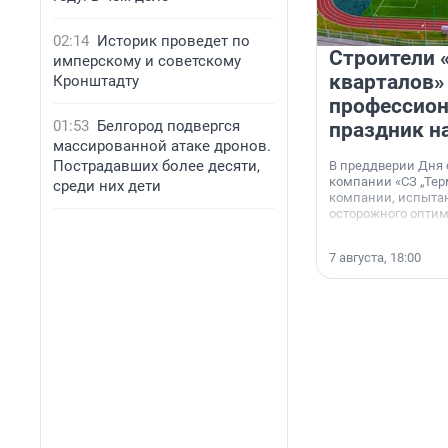
02:14
Историк проведет по
Строители 
имперскому и советскому
кварталов»
Кронштадту
профессио
01:53
Белгород подвергся
праздник н
массированной атаке дронов.
Пострадавших более десяти,
В преддверии Дня
компании «СЗ „Тер
среди них дети
компании, испытан
осторожного опти
7 августа, 18:00