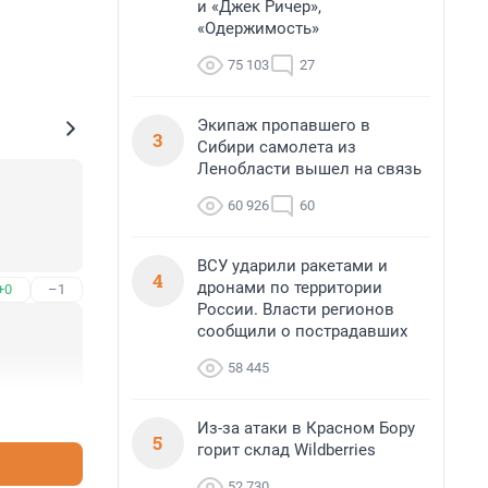
и «Джек Ричер»,
«Одержимость»
75 103
27
Экипаж пропавшего в
3
Сибири самолета из
Ленобласти вышел на связь
60 926
60
ВСУ ударили ракетами и
4
дронами по территории
+0
–1
России. Власти регионов
сообщили о пострадавших
58 445
+1
–0
Из-за атаки в Красном Бору
5
горит склад Wildberries
52 730