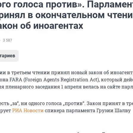
го голоса против». Парламен
принял в окончательном чтен
кон об иноагентах
3 587
тариев
ии в третьем чтении принял новый закон об иноагент
она FARA (Foreign Agents Registration Act), который дей
я пленарного заседания 1 апреля велась на сайте пар
сть „за“, ни одного голоса „против“. Закон принят в т
ирует
РИА Новости
спикера парламента Грузии Шалву