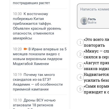
пострадавших растет
10:30
К восточному
побережью Китая
Гость
Войти
приближается тайфун.
Объявлен красный уровень
опасности, отменяются
авиарейсы
«Это всего л
1
повторить
10:20
В Иране впервые за 5
«Минус — сл
2
месяцев показали видео с
снялся в се
новым верховным лидером
«Август при
Моджтабой Хаменеи
3
знаков зоди
Надвигается
10:19
Почему так много
4
скандалов из-за ЕГЭ?
усилить без
Академик — об особенности
«Сами корми
5
приемной кампании
приводят к 
10:10
Дроны ВСУ ночью
атаковали 18 регионов