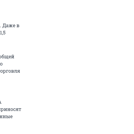
. Даже в
,5
 общей
но
торговля
A
приносят
венные