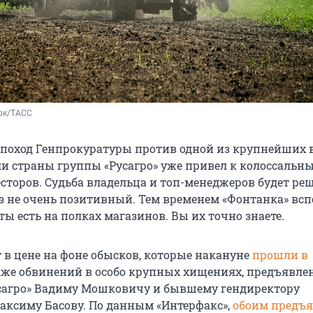
юк/ТАСС
поход Генпрокуратуры против одной из крупнейших 
и страны группы «Русагро» уже привел к колоссальн
есторов. Судьба владельца и топ-менеджеров будет ре
оз не очень позитивный. Тем временем «Фонтанка» вс
ты есть на полках магазинов. Вы их точно знаете.
т в цене на фоне обысков, которые накануне
прошли в
акже обвинений в особо крупных хищениях, предъявл
сагро» Вадиму Мошковичу и бывшему гендиректору
аксиму Басову. По данным «Интерфакс»,
обоим предъ