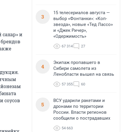
15 телесериалов августа —
3
выбор «Фонтанки»: «Коп-
звезда», новые «Тед Лассо»
и «Джек Ричер»,
 сахар» и
«Одержимость»
 брендов
67 314
27
также
Экипаж пропавшего в
4
Сибири самолета из
одукция.
Ленобласти вышел на связь
тичным
57 355
60
айонезам
мбината
и соусов
ВСУ ударили ракетами и
5
дронами по территории
России. Власти регионов
сообщили о пострадавших
54 663
 линейку