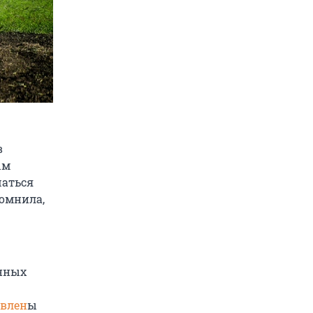
в
ым
шаться
помнила,
енных
явлен
ы