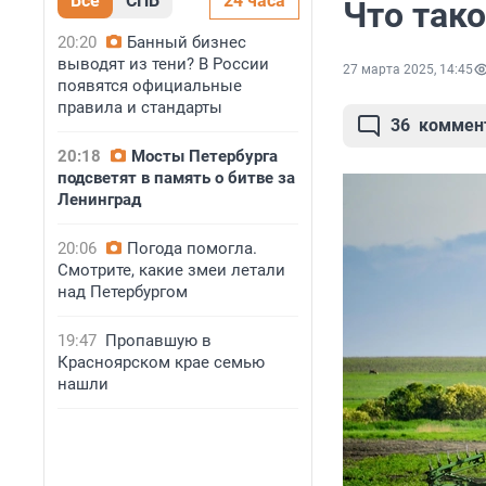
Все
СПБ
24 часа
Что тако
20:20
Банный бизнес
выводят из тени? В России
27 марта 2025, 14:45
появятся официальные
правила и стандарты
36
коммен
20:18
Мосты Петербурга
подсветят в память о битве за
Ленинград
20:06
Погода помогла.
Смотрите, какие змеи летали
над Петербургом
19:47
Пропавшую в
Красноярском крае семью
нашли