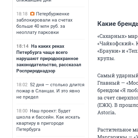
ближайшие дни
18:18
Петербурженке
заблокировали на счетах
Какие бренд
больше 40 млн руб. за
неоплату парковки
«Сахарных» маро
«Чайкофский». К
18:14
На каких реках
«Брауни» и «Те
Петербурга чаще всего
крупы.
нарушают природоохранное
законодательство, рассказал
Росприроднадзор
Самый ударный 
Главный — «Мос
18:02
52 дня — столько длится
брендом «Я люб
пожар в Сланцах. И это явно
не предел
за счет сверхп
(ЕЖК). В прошло
18:00
Наш проект: Будет
Astoria
.
школа и бассейн. Как искать
квартиру в пригороде
Растительное ма
Петербурга
Маргарины — «Ж