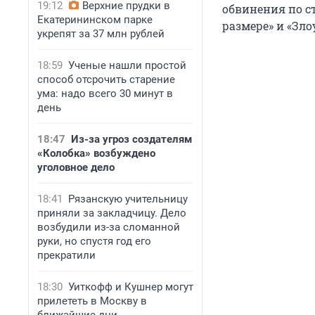
19:12
Верхние прудки в
обвинения по с
Екатерининском парке
размере» и «Зл
укрепят за 37 млн рублей
18:59
Ученые нашли простой
способ отсрочить старение
ума: надо всего 30 минут в
день
18:47
Из-за угроз создателям
«Колобка» возбуждено
уголовное дело
18:41
Рязанскую учительницу
приняли за закладчицу. Дело
возбудили из-за сломанной
руки, но спустя год его
прекратили
18:30
Уиткофф и Кушнер могут
прилететь в Москву в