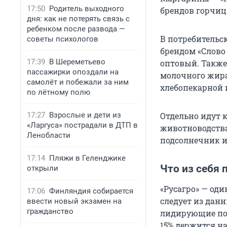
17:50
Родитель выходного
брендов горчиц
дня: как не потерять связь с
ребенком после развода —
В потребительс
советы психологов
брендом «Слово
17:39
В Шереметьево
оптовый. Также
пассажирки опоздали на
молочного жира
самолёт и побежали за ним
хлебопекарной 
по лётному полю
17:27
Взрослые и дети из
Отдельно идут 
«Ларгуса» пострадали в ДТП в
животноводства,
Ленобласти
подсолнечник и
17:14
Пляжи в Геленджике
Что из себя 
открыли
«Русагро» — од
17:06
Финляндия собирается
следует из дан
ввести новый экзамен на
гражданство
лидирующие пози
15% держится на