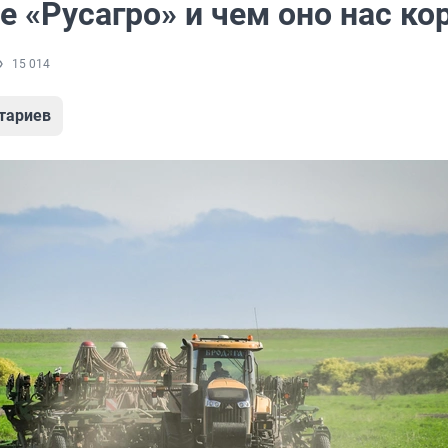
е «Русагро» и чем оно нас ко
15 014
тариев