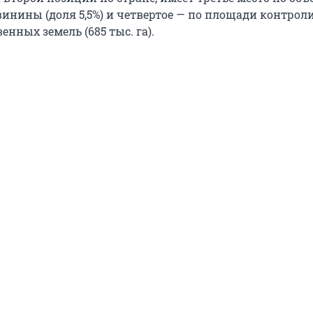
винины (доля 5,5%) и четвертое — по площади контро
енных земель (685 тыс. га).