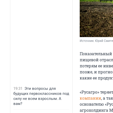
Источник: 
Юрий Смит
Показательный 
пищевой отрасл
потерям ее инв
позже, и прогн
какие ее продук
19:31
Эти вопросы для
«Русагро» теряе
будущих первоклассников под
компании
, а т
силу не всем взрослым. А
вам?
основателю «Ру
агрохолдинга М