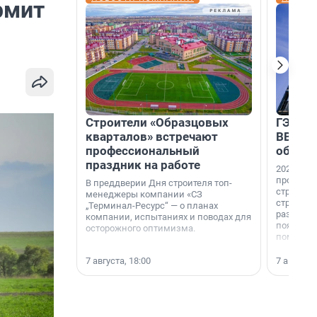
рмит
Строители «Образцовых
ГЭС, м
кварталов» встречают
ВВП: в
профессиональный
об ист
праздник на работе
2026-й —
професси
В преддверии Дня строителя топ-
строителе
менеджеры компании «СЗ
строителя
„Терминал-Ресурс“ — о планах
раз. В ГК
компании, испытаниях и поводах для
появился
осторожного оптимизма.
поменяла
7 августа, 18:00
7 августа,