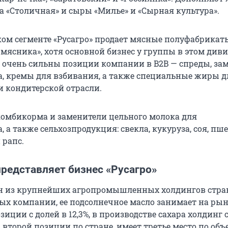
а «Столичная» и сыры «Милье» и «Сырная культура».
ком сегменте «Русагро» продает мясные полуфабрикат
 мясника», хотя основной бизнес у группы в этом див
 очень сильны позиции компании в B2B — спреды, за
, кремы для взбивания, а также специальные жиры д
и кондитерской отрасли.
комбикорма и заменители цельного молока для
 а также сельхозпродукция: свекла, кукуруза, соя, пш
 рапс.
представляет бизнес «Русагро»
ин из крупнейших агропромышленных холдингов стра
ных компании, ее подсолнечное масло занимает на ры
ции с долей в 12,3%, в производстве сахара холдинг с
 второй позиции по стране, имеет третье место по объ