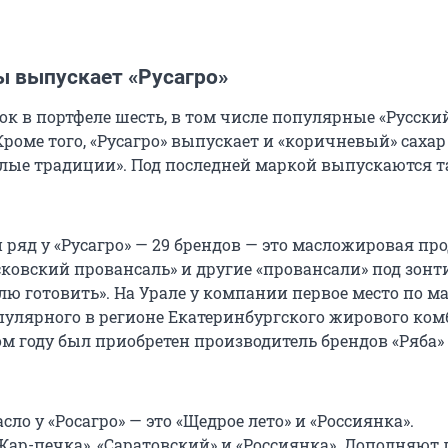
ы выпускает «Русагро»
к в портфеле шесть, в том числе популярные «Русский
роме того, «Русагро» выпускает и «коричневый» сахар
плые традиции». Под последней маркой выпускаются 
ряд у «Русагро» — 29 брендов — это масложировая пр
ковский провансаль» и другие «провансали» под зон
лю готовить». На Урале у компании первое место по м
опулярного в регионе Екатеринбургского жирового ко
м году был приобретен производитель брендов «Ряба» 
сло у «Росагро» — это «Щедрое лето» и «Россиянка».
ар-печка», «Саратовский» и «Россиянка». Дополняют