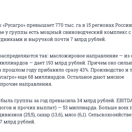
«Русагро» превышает 770 тыс. га в 15 регионах России
е у группы есть мощный свиноводческий комплекс с 1
дниками и выручкой почти 7 млрд рублей.
 распределяются так: масложировое направление — из
миллиардов — дает 193 млрд рублей. Причем оно силь
в прошлом году прибавило сразу 43%. Производство и 
усагро» еще 68 миллиардов. Остальное дают мясное
 прочие направления.
быль группы за год превысила 34 млрд рублей. EBITD
логов и прочих выплат) — 53 миллиарда. Больше всех 
изион (25,5), сахар (13,6), мясо (6,1). Сельскохозяйст
7 млрд рублей.