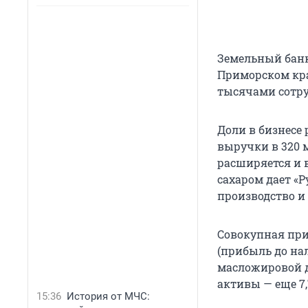
Земельный банк 
Приморском кра
тысячами сотру
Доли в бизнесе
выручки в 320 
расширяется и 
сахаром дает «Р
производство и
Совокупная при
(прибыль до на
масложировой див
активы — еще 7,
15:36
История от МЧС: