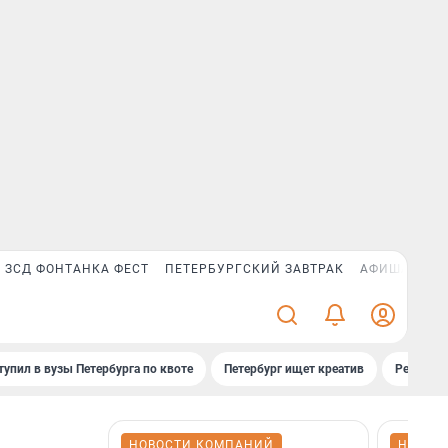
ЗСД ФОНТАНКА ФЕСТ
ПЕТЕРБУРГСКИЙ ЗАВТРАК
АФИША PLUS
тупил в вузы Петербурга по квоте
Петербург ищет креатив
Рейтинги
НОВОСТИ КОМПАНИЙ
НОВОС