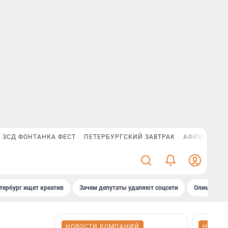
ЗСД ФОНТАНКА ФЕСТ
ПЕТЕРБУРГСКИЙ ЗАВТРАК
АФИША PLUS
тербург ищет креатив
Зачем депутаты удаляют соцсети
Олимпиадни
НОВОСТИ КОМПАНИЙ
НОВОС