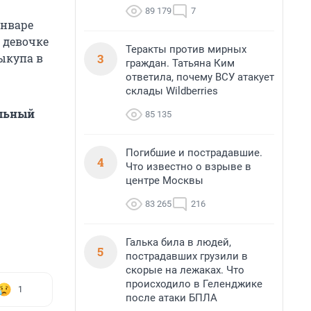
89 179
7
январе
 девочке
Теракты против мирных
3
ыкупа в
граждан. Татьяна Ким
ответила, почему ВСУ атакует
склады Wildberries
альный
85 135
Погибшие и пострадавшие.
4
Что известно о взрыве в
центре Москвы
83 265
216
Галька била в людей,
5
пострадавших грузили в
скорые на лежаках. Что
происходило в Геленджике
1
после атаки БПЛА