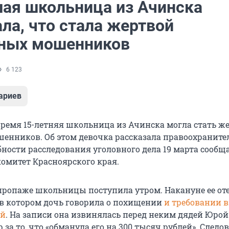
ая школьница из Ачинска
ла, что стала жертвой
ных мошенников
6 123
ариев
ремя 15-летняя школьница из Ачинска могла стать ж
енников. Об этом девочка рассказала правоохранит
бности расследования уголовного дела 19 марта сообщ
омитет Красноярского края.
ропаже школьницы поступила утром. Накануне ее от
 в котором дочь говорила о похищении
и требовании 
ей
. На записи она извинялась перед неким дядей Юрой
за то, что «обманула его на 300 тысяч рублей». Следо