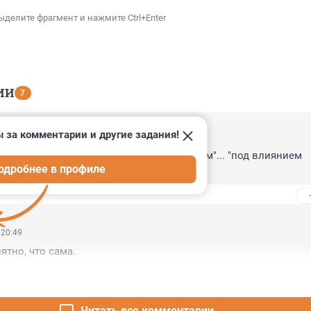
ыделите фрагмент и нажмите Ctrl+Enter
ИИ
7
 за комментарии и другие задания!
 23:12
 в мессенджере с неизвестным человеком"... "под влиянием 
одробнее в профиле
нников..." Никого ничто не смутило?
 20:49
ятно, что сама.
Читать все комментарии