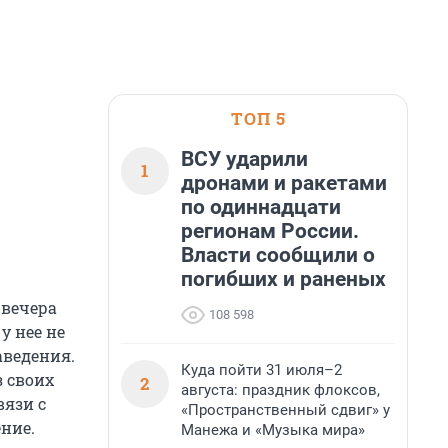
ТОП 5
ВСУ ударили
1
дронами и ракетами
по одиннадцати
регионам России.
Власти сообщили о
погибших и раненых
 вечера
108 598
у нее не
аведения.
Куда пойти 31 июля–2
 своих
2
августа: праздник флоксов,
вязи с
«Пространственный сдвиг» у
ние.
Манежа и «Музыка мира»