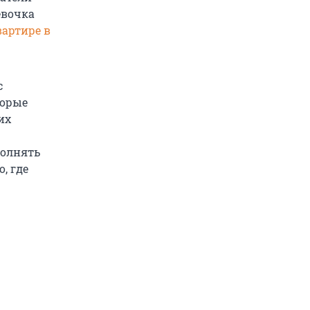
евочка
вартире в
с
торые
их
полнять
, где