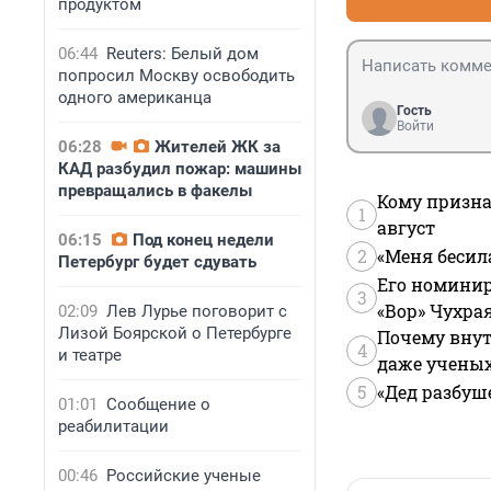
продуктом
06:44
Reuters: Белый дом
попросил Москву освободить
одного американца
Гость
Войти
06:28
Жителей ЖК за
КАД разбудил пожар: машины
превращались в факелы
Кому призна
1
август
06:15
Под конец недели
2
«Меня бесил
Петербург будет сдувать
Его номинир
3
«Вор» Чухра
02:09
Лев Лурье поговорит с
Лизой Боярской о Петербурге
Почему внут
4
и театре
даже учены
5
«Дед разбуш
01:01
Сообщение о
реабилитации
00:46
Российские ученые