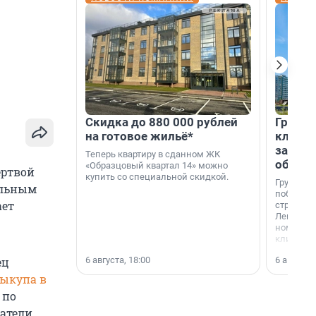
Скидка до 880 000 рублей
Группа
на готовое жильё*
клиен
застро
Теперь квартиру в сданном ЖК
област
«Образцовый квартал 14» можно
ертвой
купить со специальной скидкой.
Группа А
ельным
победите
ает
строител
Ленингра
номинац
клиенто
застройщ
6 августа, 18:00
6 августа,
ец
области»
выкупа в
 по
ватели