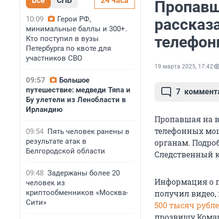
Все
СПБ
24 часа
Пропавш
10:09
Герои РФ,
рассказа
минимальные баллы и 300+.
телефон
Кто поступил в вузы
Петербурга по квоте для
участников СВО
19 марта 2025, 17:42
09:57
Большое
путешествие: медведи Тяпа и
7
коммент
Бу улетели из Ленобласти в
Ирландию
Пропавшая на в
телефонных мош
09:54
Пять человек ранены в
результате атак в
органам. Подро
Белгородской области
Следственный к
09:48
Задержаны более 20
Информация о п
человек из
криптообменников «Москва-
получил видео,
Сити»
500 тысяч рубл
прозвищу Комар 