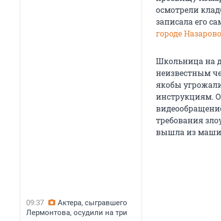
осмотрели кладб
записала его са
городе Назаров
Школьница на д
неизвестным че
якобы угрожали
инструкциям. О
видеообращение
требования зло
вышла из маши
09:37
Актера, сыгравшего
Лермонтова, осудили на три