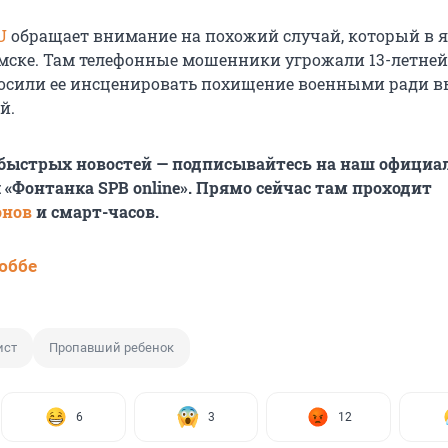
U
обращает внимание на похожий случай, который в 
мске. Там телефонные мошенники угрожали 13-летней
осили ее инсценировать похищение военными ради в
й.
 быстрых новостей — подписывайтесь на наш офици
 «Фонтанка SPB online». Прямо сейчас там проходит
онов
и смарт-часов.
юббе
ист
Пропавший ребенок
6
3
12