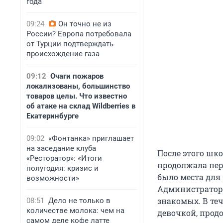
года
09:24
Он точно не из
России? Европа потребовала
от Турции подтверждать
происхождение газа
09:12
Очаги пожаров
локализованы, большинство
товаров целы. Что известно
об атаке на склад Wildberries в
Екатеринбурге
09:02
«Фонтанка» приглашает
на заседание клуба
После этого шко
«Ресторатор»: «Итоги
продолжала пер
полугодия: кризис и
было места для
возможности»
Администраторы
знакомых. В те
08:51
Дело не только в
количестве молока: чем на
девочкой, прод
самом деле кофе латте