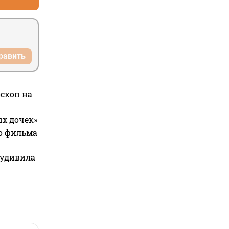
равить
оскоп на
ых дочек»
го фильма
 удивила