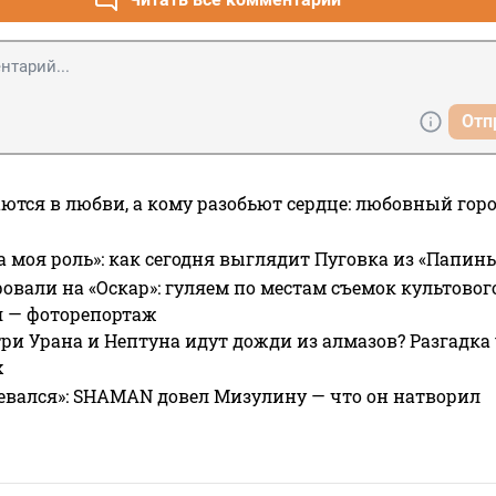
Отп
ются в любви, а кому разобьют сердце: любовный гор
а моя роль»: как сегодня выглядит Пуговка из «Папин
овали на «Оскар»: гуляем по местам съемок культово
я — фоторепортаж
ри Урана и Нептуна идут дожди из алмазов? Разгадка
х
евался»: SHAMAN довел Мизулину — что он натворил