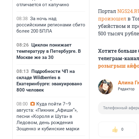
отличается от капучино
Портал
NGS24.R
произошел
в То
08:38
За ночь над
российскими регионами сбито
убийством и пр
более 200 БПЛА
500 тысяч рубле
08:26
Циклон понижает
Хотите больше
температуру в Петербурге. В
Москве же за 30
телеграм-канал
розыгрыш айф
08:13
Подробности ЧП на
складе Wildberries в
Алина Г
Екатеринбурге: эвакуировано
Редактор
800 человек
08:00
Куда пойти 7–9
Телефонный афер
августа: «Пикник „Афиши“»,
песни «Короля и Шута» в
Ледовом, день рождения
Зощенко и кубинские марки
0