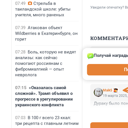
07:49
Стрельба в
Увидели опечатку? В
таиландской школе: убиты
учителя, много раненых
07:39
Атакован объект
Wildberries в Екатеринбурге, он
КОММЕНТАР
горит
07:28
Боль, которую не видят
Гость
Получай награды
19 марта 2025,
анализы: как сейчас
помогают россиянам с
"вела переписку
фибромиалгией — опыт
П
телефонных моше
невролога
07:15
«Оказалась самой
Maik5
сложной». Трамп объявил о
19 марта 2025,
прогрессе в урегулировании
Дураку было пон
украинского конфликта
07:03
В 100 г всего 23 ккал:
три рецепта с главным летним