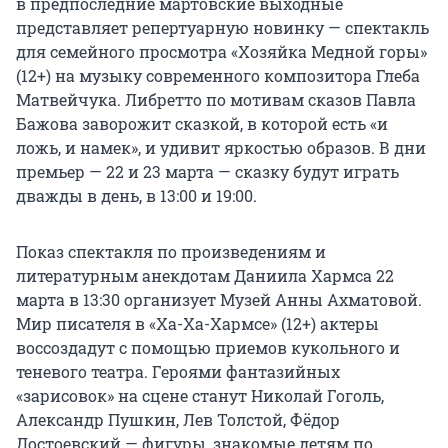
в предпоследние мартовские выходные
представляет репертуарную новинку — спектакль
для семейного просмотра «Хозяйка Медной горы»
(12+) на музыку современного композитора Глеба
Матвейчука. Либретто по мотивам сказов Павла
Бажова заворожит сказкой, в которой есть «и
ложь, и намек», и удивит яркостью образов. В дни
премьер — 22 и 23 марта — сказку будут играть
дважды в день, в 13:00 и 19:00.
Показ спектакля по произведениям и
литературным анекдотам Даниила Хармса 22
марта в 13:30 организует Музей Анны Ахматовой.
Мир писателя в «Ха-Ха-Хармсе» (12+) актеры
воссоздадут с помощью приемов кукольного и
теневого театра. Героями фантазийных
«зарисовок» на сцене станут Николай Гоголь,
Александр Пушкин, Лев Толстой, Фёдор
Достоевский — фигуры, знакомые детям по