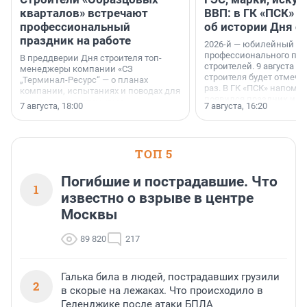
кварталов» встречают
ВВП: в ГК «ПСК» р
профессиональный
об истории Дня с
праздник на работе
2026-й — юбилейный го
профессионального пр
В преддверии Дня строителя топ-
строителей. 9 августа 2
менеджеры компании «СЗ
строителя будет отмечат
„Терминал-Ресурс“ — о планах
раз. В ГК «ПСК» напомни
компании, испытаниях и поводах для
появился праздник и к
осторожного оптимизма.
7 августа, 18:00
7 августа, 16:20
поменялась роль строит
ТОП 5
Погибшие и пострадавшие. Что
1
известно о взрыве в центре
Москвы
89 820
217
Галька била в людей, пострадавших грузили
2
в скорые на лежаках. Что происходило в
Геленджике после атаки БПЛА