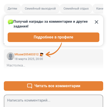
Детям
Семейный выходной
Семейный отдых
Каник
Получай награды за комментарии и другие 
задания!
0
2
0
1
0
Подробнее в профиле
КОММЕНТАРИИ
1
VKuser205403312
18 марта 2025, 20:00
Настолка…
+0
–0
Читать все комментарии