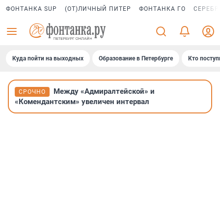
ФОНТАНКА SUP
(ОТ)ЛИЧНЫЙ ПИТЕР
ФОНТАНКА ГО
СЕРЕБР
Куда пойти на выходных
Образование в Петербурге
Кто поступ
Между «Адмиралтейской» и
СРОЧНО
«Комендантским» увеличен интервал