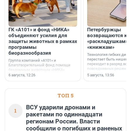
ГК «А101» и фонд «НИКА»
Петербуржцы
объединяют усилия для
возвращаются к
защиты животных в рамках
«раскладушкам» 
программы
«книжкам»
биоразнообразия
Технология гибких дисп
перестает быть нишевы
Группа компаний «А101» и
переходит в разряд вос
Благотворительный фонд помощи
повседневных решений
бездомным животным «НИКА»
заключили соглашение о
6 августа, 12:26
5 августа, 13:56
стратегическом сотрудничестве.
ТОП 5
ВСУ ударили дронами и
1
ракетами по одиннадцати
регионам России. Власти
сообщили о погибших и раненых