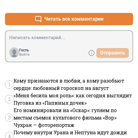
+2
–1
вконтактике. Да и фондового рынка на России не 
было никогда.

Нищая, отсталая страна.
Читать все комментарии
Гость
Отправить
Войти
Кому признаются в любви, а кому разобьют
1
сердце: любовный гороскоп на август
«Меня бесила моя роль»: как сегодня выглядит
2
Пуговка из «Папиных дочек»
Его номинировали на «Оскар»: гуляем по
3
местам съемок культового фильма «Вор»
Чухрая — фоторепортаж
Почему внутри Урана и Нептуна идут дожди
4