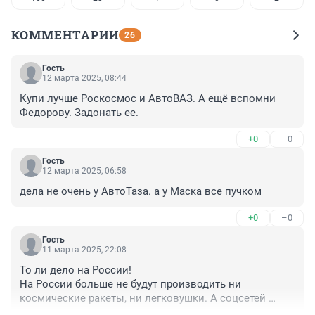
КОММЕНТАРИИ
26
Гость
12 марта 2025, 08:44
Купи лучше Роскосмос и АвтоВАЗ. А ещё вспомни 
Федорову. Задонать ее.
+0
–0
Гость
12 марта 2025, 06:58
дела не очень у АвтоТаза. а у Маска все пучком
+0
–0
Гость
11 марта 2025, 22:08
То ли дело на России!

На России больше не будут производить ни 
космические ракеты, ни легковушки. А соцсетей 
своих там отродясь не было и все до сих пор сидят на 