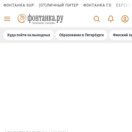
ФОНТАНКА SUP
(ОТ)ЛИЧНЫЙ ПИТЕР
ФОНТАНКА ГО
СЕРЕБР
Куда пойти на выходных
Образование в Петербурге
Финский за