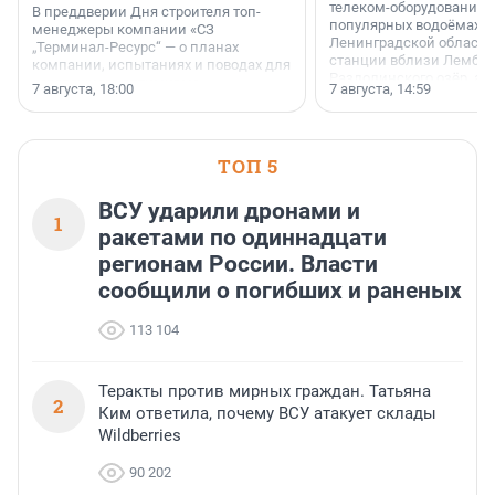
телеком-оборудование 
В преддверии Дня строителя топ-
популярных водоёмах
менеджеры компании «СЗ
Ленинградской области
„Терминал-Ресурс“ — о планах
станции вблизи Лембол
компании, испытаниях и поводах для
Раздолинского озёр, а 
осторожного оптимизма.
7 августа, 18:00
7 августа, 14:59
недалеко от Большого Т
водопада.
ТОП 5
ВСУ ударили дронами и
1
ракетами по одиннадцати
регионам России. Власти
сообщили о погибших и раненых
113 104
Теракты против мирных граждан. Татьяна
2
Ким ответила, почему ВСУ атакует склады
Wildberries
90 202