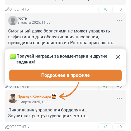
+0
–0
ОТВЕТИТЬ
Гость
8 марта 2025, 11:55
Смольный даже борлелями не может управлять 
эффективно для обслуживания населения, 
приходится специалистов из Ростова приглашать.
+2
–0
ОТВЕТИТЬ
Получай награды за комментарии и другие 
задания!
Гость
8 марта 2025, 11:22
Подробнее в профиле
Опять понаехи.
+1
–0
ОТВЕТИТЬ
Правнук Комиссара
8 марта 2025, 10:38
Ликвидация управления борделями…

Звучит как реструктуризация чего-то…
+2
–0
ОТВЕТИТЬ