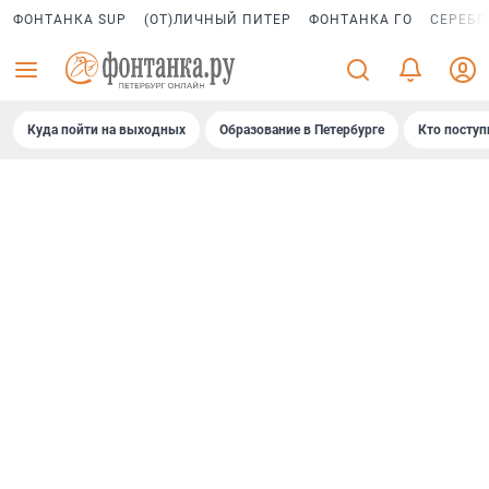
ФОНТАНКА SUP
(ОТ)ЛИЧНЫЙ ПИТЕР
ФОНТАНКА ГО
СЕРЕБР
Куда пойти на выходных
Образование в Петербурге
Кто поступ