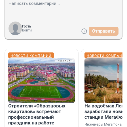
Гость
Войти
Отправить
НОВОСТИ КОМПАНИЙ
НОВОСТИ КОМПАНИ
Строители «Образцовых
На водоёмах Лен
кварталов» встречают
заработали новы
профессиональный
станции МегаФон
праздник на работе
Инженеры МегаФона ус