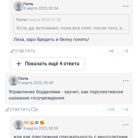
Гость
8 марта 2025, 02:34
Гость
8 марта 2025, 01:30
Хотя, да, вспомнил, пока все спят, после того, как разводящийся мост Дворцовый мы перепрыгнули, а там, прямо напротив Дворцовой - столики стояли и ларёк и, вот, пиво взяли мы, сидим - отдыхаем, кайфуем, общаемся, вдруг, две девчонки к нам подбегают, показывают на какой-то столик и говорят: это, типа, менты, они на нас наезжают и пристают! - Погоди-погоди, уже рассказывал ты это! - Прости, Господи, забыл..) - Так дальше-то что? ) - Зачем же повторяться, раз уж рассказывал уже? )
Леха, харэ бредить и белку гонять!
+4
–0
ОТВЕТИТЬ
Показать ещё 4 ответа
Гость
8 марта 2025, 00:49
Управление борделями - звучит, как перспективное 
название госучреждения.
+10
–0
ОТВЕТИТЬ
4
Zet
8 марта 2025, 00:59
или как престижная специальность с многолетним 