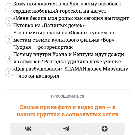
Кому признаются в любви, а кому разобьют
1
сердце: любовный гороскоп на август
«Меня бесила моя роль»: как сегодня выглядит
2
Пуговка из «Папиных дочек»
Его номинировали на «Оскар»: гуляем по
3
местам съемок культового фильма «Вор»
Чухрая — фоторепортаж
Почему внутри Урана и Нептуна идут дожди
4
из алмазов? Разгадка удивила даже ученых
«Дед разбушевался»: SHAMAN довел Мизулину
5
— что он натворил
ПРИСОЕДИНИТЬСЯ
Самые яркие фото и видео дня — в
наших группах в социальных сетях