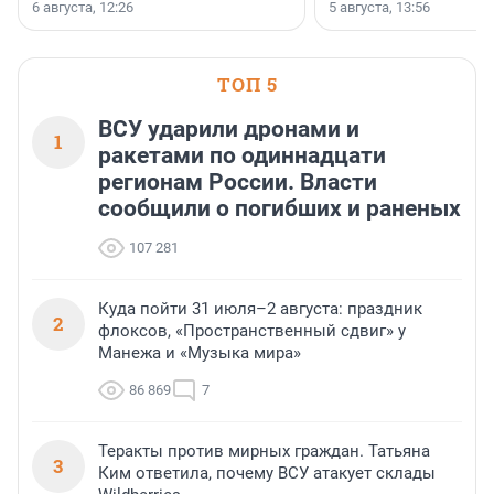
заключили соглашение о
6 августа, 12:26
5 августа, 13:56
стратегическом сотрудничестве.
ТОП 5
ВСУ ударили дронами и
1
ракетами по одиннадцати
регионам России. Власти
сообщили о погибших и раненых
107 281
Куда пойти 31 июля–2 августа: праздник
2
флоксов, «Пространственный сдвиг» у
Манежа и «Музыка мира»
86 869
7
Теракты против мирных граждан. Татьяна
3
Ким ответила, почему ВСУ атакует склады