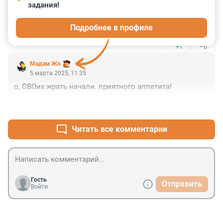
задания!
Гость
5 марта 2025, 12:13
Подробнее в профиле
Движуха.
+1
–0
Мадам Жо
5 марта 2025, 11:35
о, СВОих жрать начали. приятного аппетита!
+4
–0
Читать все комментарии
Гость
Отправить
Войти