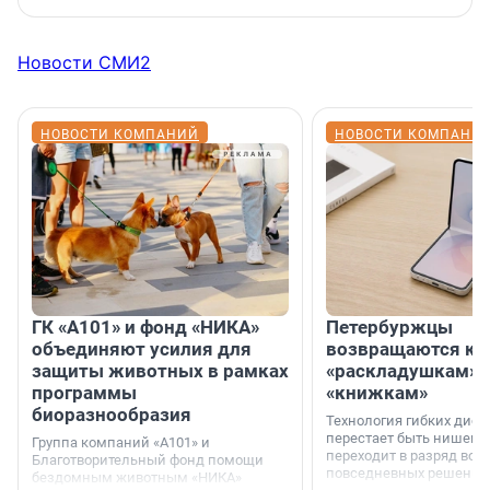
Новости СМИ2
НОВОСТИ КОМПАНИЙ
НОВОСТИ КОМПАНИ
ГК «А101» и фонд «НИКА»
Петербуржцы
объединяют усилия для
возвращаются к
защиты животных в рамках
«раскладушкам» 
программы
«книжкам»
биоразнообразия
Технология гибких дисп
перестает быть нишевы
Группа компаний «А101» и
переходит в разряд вос
Благотворительный фонд помощи
повседневных решений
бездомным животным «НИКА»