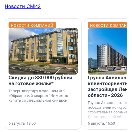
Новости СМИ2
НОВОСТИ КОМПАНИЙ
НОВОСТИ КОМПАНИ
Скидка до 880 000 рублей
Группа Аквилон 
на готовое жильё*
клиентоориентир
застройщик Лени
Теперь квартиру в сданном ЖК
области» 2026
«Образцовый квартал 14» можно
купить со специальной скидкой.
Группа Аквилон стала 
победителей конкурса 
строительная организа
Ленинградской области 
номинации «Самый
6 августа, 18:00
6 августа, 16:50
клиентоориентированн
застройщик Ленинград