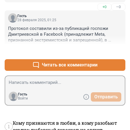
профессионала, профессора РГИСИ М.Ю. 
+0
–0
Дмитревскую совершенно подло уволили из 
института.
Гость
28 февраля 2025, 01:25
Протокол составили из-за публикаций госпожи 
Дмитриевской в Facebook (принадлежит Meta, 
признанной экстремистской и запрещенной), в 
которых она выступала против спецоперации.
+0
–0
Читать все комментарии
Гость
Отправить
Войти
Кому признаются в любви, а кому разобьют
1
сердце: любовный гороскоп на август