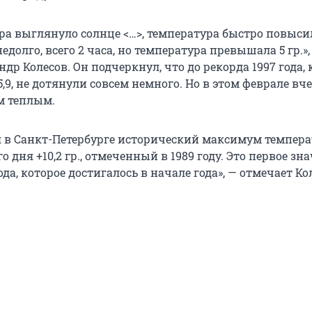
ера выглянуло солнце <…>, температура быстро повыси
 недолго, всего 2 часа, но температура превышала 5 гр.»,
др Колесов. Он подчеркнул, что до рекорда 1997 года, 
,9, не дотянули совсем немного. Но в этом феврале в
м теплым.
ня в Санкт-Петербурге исторический максимум темпер
о дня +10,2 гр., отмеченный в 1989 году. Это первое зн
ода, которое достигалось в начале года», — отмечает Ко