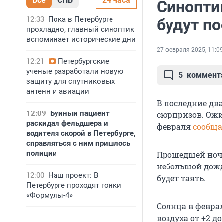
Все
СПБ
24 часа
Синопти
12:33
Пока в Петербурге
будут п
прохладно, главный синоптик
вспоминает исторические дни
27 февраля 2025, 11:0
12:21
Петербургские
ученые разработали новую
5
коммент
защиту для спутниковых
антенн и авиации
В последние дв
12:09
Буйный пациент
сюрпризов. Ожи
раскидал фельдшера и
февраля
сообща
водителя скорой в Петербурге,
справляться с ним пришлось
полиции
Прошедшей ночь
небольшой дожд
12:00
Наш проект: В
будет таять.
Петербурге проходят гонки
«Формулы-4»
Солнца в февра
воздуха от +2 до