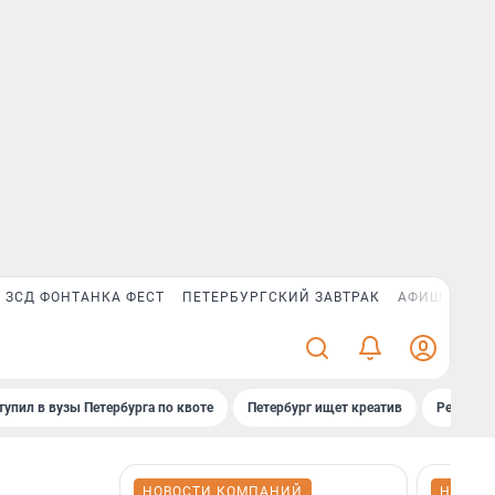
ЗСД ФОНТАНКА ФЕСТ
ПЕТЕРБУРГСКИЙ ЗАВТРАК
АФИША PLUS
тупил в вузы Петербурга по квоте
Петербург ищет креатив
Рейтинги
НОВОСТИ КОМПАНИЙ
НОВОС