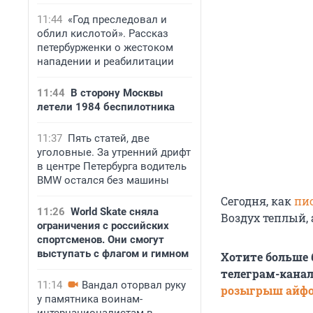
11:44
«Год преследовал и
облил кислотой». Рассказ
петербурженки о жестоком
нападении и реабилитации
11:44
В сторону Москвы
летели 1984 беспилотника
11:37
Пять статей, две
уголовные. За утренний дрифт
в центре Петербурга водитель
BMW остался без машины
Сегодня, как
пи
11:26
World Skate сняла
Воздух теплый, 
ограничения с российских
спортсменов. Они смогут
выступать с флагом и гимном
Хотите больше
телеграм-канал
11:14
Вандал оторвал руку
розыгрыш айф
у памятника воинам-