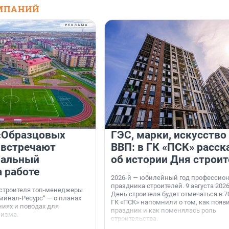
МПАНИЙ
«Образцовых
ГЭС, марки, искусство
 встречают
ВВП: в ГК «ПСК» расск
нальный
об истории Дня строит
а работе
2026-й — юбилейный год профессио
праздника строителей. 9 августа 2026
 строителя топ-менеджеры
День строителя будет отмечаться в 70
минал-Ресурс“ — о планах
ГК «ПСК» напомнили о том, как появ
иях и поводах для
праздник и как поменялась роль
мизма.
строительства.