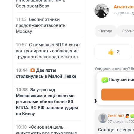
интернационалистам в
Сосновом Бору
Анастас
корреспонд
11:03
Беспилотники
продолжают атаковать
Москву
Погода
Прогн
10:57
С помощью БПЛА хотят
контролировать соблюдение
2
трудового законодательства
Увидели опечатку? В
10:44
Две яхты
столкнулись в Малой Невке
Получай на
10:38
За утро над
Московским и ещё шестью
КОММЕНТАР
регионами сбили более 80
БПЛА. ВС РФ нанесли удары
по Киеву
Zenit1987
27 февраля 202
10:30
«Основная цель —
Солнце в феврал
уничтожить все опухолевые