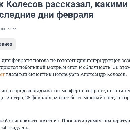
к Колесов рассказал, какими
оследние дни февраля
9
5 056
ариев
а дня февраля погода не готовит для петербуржцев ос
даются небольшой мокрый снег и облачность. Об этом
ет
главный синоптик Петербурга Александр Колесов.
ю в город заглядывал атмосферный фронт, он прине
ь. Завтра, 28 февраля, может быть мокрый снег, кото
ле больше ждать не стоит. Прогнозируемая температу
 +4 градусов.