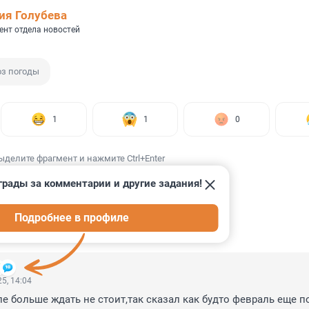
ия Голубева
ент отдела новостей
оз погоды
1
1
0
ыделите фрагмент и нажмите Ctrl+Enter
грады за комментарии и другие задания!
Подробнее в профиле
ИИ
5
5, 14:04
е больше ждать не стоит,так сказал как будто февраль еще по