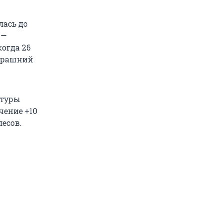
лась до
 —
когда 26
черашний
атуры
ачение +10
лесов.