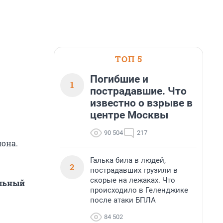
ТОП 5
Погибшие и
1
пострадавшие. Что
известно о взрыве в
центре Москвы
90 504
217
лона.
Галька била в людей,
2
пострадавших грузили в
скорые на лежаках. Что
альный
происходило в Геленджике
после атаки БПЛА
84 502