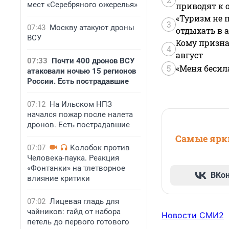
мест «Серебряного ожерелья»
приводят к 
«Туризм не 
3
07:43
Москву атакуют дроны
отдыхать в а
ВСУ
Кому призна
4
август
07:33
Почти 400 дронов ВСУ
5
«Меня бесил
атаковали ночью 15 регионов
России. Есть пострадавшие
07:12
На Ильском НПЗ
начался пожар после налета
дронов. Есть пострадавшие
Самые ярки
07:07
Колобок против
Человека-паука. Реакция
«Фонтанки» на тлетворное
ВКо
влияние критики
07:02
Лицевая гладь для
чайников: гайд от набора
Новости СМИ2
петель до первого готового