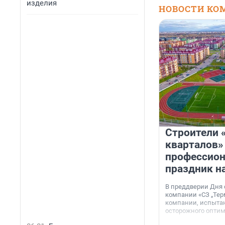
изделия
НОВОСТИ КО
Строители 
кварталов»
профессио
праздник н
В преддверии Дня
компании «СЗ „Тер
компании, испытан
осторожного опти