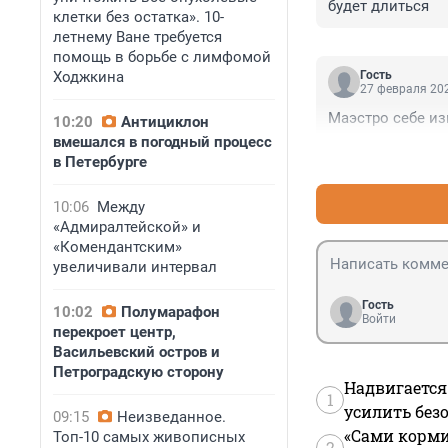
будет длиться
клетки без остатка». 10-
летнему Ване требуется
помощь в борьбе с лимфомой
Ходжкина
Гость
27 февраля 202
Маэстро себе из
10:20
Антициклон
вмешался в погодный процесс
в Петербурге
10:06
Между
«Адмиралтейской» и
«Комендантским»
увеличивали интервал
Гость
10:02
Полумарафон
Войти
перекроет центр,
Васильевский остров и
Петроградскую сторону
Надвигается
1
усилить без
09:15
Неизведанное.
«Сами корми
Топ-10 самых живописных
2