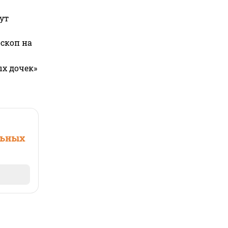
ут
оскоп на
ых дочек»
льных