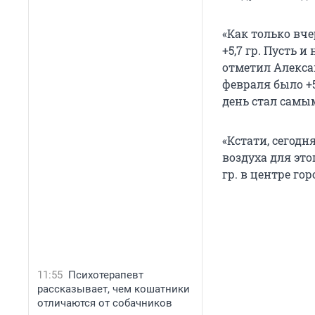
«Как только вч
+5,7 гр. Пусть и
отметил Алексан
февраля было +5
день стал самы
«Кстати, сегод
воздуха для этог
гр. в центре гор
11:55
Психотерапевт
рассказывает, чем кошатники
отличаются от собачников