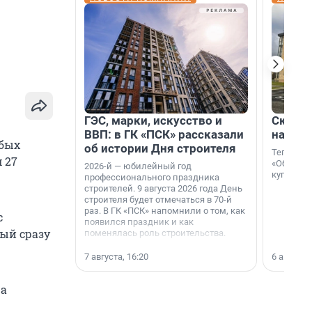
ГЭС, марки, искусство и
Скидка
ВВП: в ГК «ПСК» рассказали
на гот
обых
об истории Дня строителя
Теперь к
 27
«Образцо
2026-й — юбилейный год
купить с
профессионального праздника
строителей. 9 августа 2026 года День
строителя будет отмечаться в 70-й
раз. В ГК «ПСК» напомнили о том, как
с
появился праздник и как
рый сразу
поменялась роль строительства.
7 августа, 16:20
6 августа,
ра